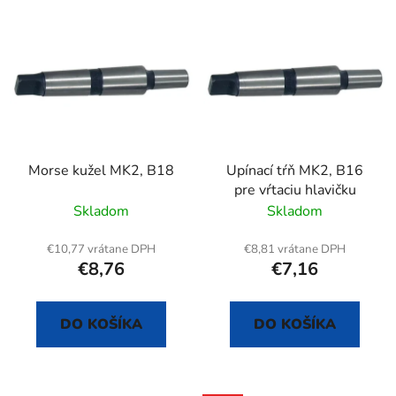
V
e
ý
p
p
r
i
o
s
d
p
u
r
k
Morse kužel MK2, B18
Upínací tŕň MK2, B16
o
t
pre vŕtaciu hlavičku
d
o
Skladom
Skladom
u
v
k
€10,77 vrátane DPH
€8,81 vrátane DPH
t
€8,76
€7,16
o
v
DO KOŠÍKA
DO KOŠÍKA