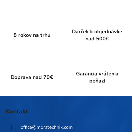
v
l
á
d
a
Darček k objednávke
c
8 rokov na trhu
nad 500€
i
e
p
r
v
k
Garancia vrátenia
Doprava nad 70€
y
peňazí
v
ý
p
Z
i
á
Kontakt
s
p
u
ä
office
@
moratechnik.com
t