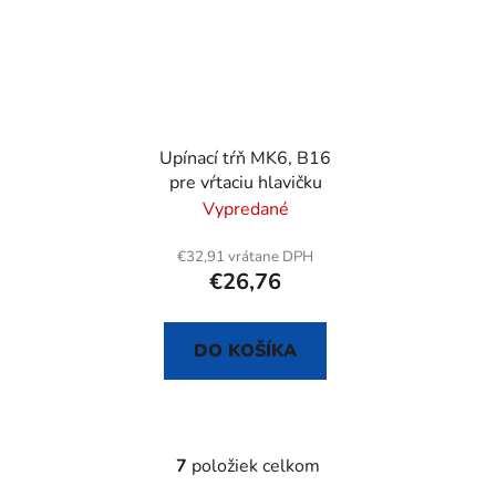
Upínací tŕň MK6, B16
pre vŕtaciu hlavičku
Vypredané
€32,91 vrátane DPH
€26,76
DO KOŠÍKA
7
položiek celkom
O