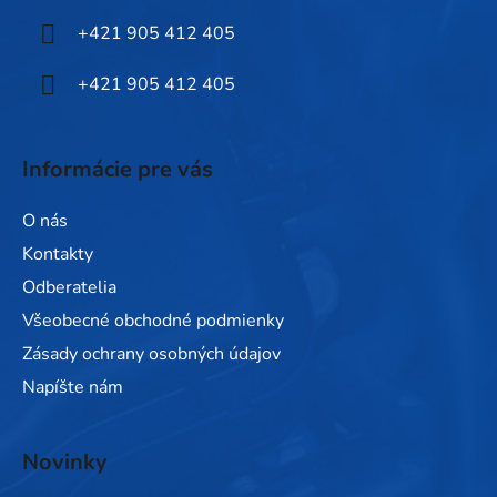
i
+421 905 412 405
e
+421 905 412 405
Informácie pre vás
O nás
Kontakty
Odberatelia
Všeobecné obchodné podmienky
Zásady ochrany osobných údajov
Napíšte nám
Novinky