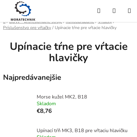
Prejsť
Hľadať
NÁKUP
na
obsah
KOŠÍK
Domov
/
BOW - profesionálne stroje
/
Kovoobrábanie
/
Vŕtačky
/
Príslušenstvo pre vŕtačky
/
Upínacie tŕne pre vŕtacie hlavičky
Upínacie tŕne pre vŕtacie
hlavičky
Najpredávanejšie
Morse kužel MK2, B18
Skladom
€8,76
Upínací tŕň MK3, B18 pre vŕtaciu hlavičku