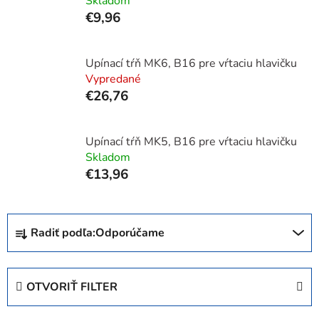
Skladom
€9,96
Upínací tŕň MK6, B16 pre vŕtaciu hlavičku
Vypredané
€26,76
Upínací tŕň MK5, B16 pre vŕtaciu hlavičku
Skladom
€13,96
R
Radiť podľa:
Odporúčame
a
d
e
OTVORIŤ FILTER
n
i