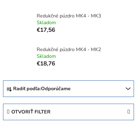
Redukčné púzdro MK4 - MK3
Skladom
€17,56
Redukčné púzdro MK4 - MK2
Skladom
€18,76
R
Radiť podľa:
Odporúčame
a
d
e
OTVORIŤ FILTER
n
i
V
e