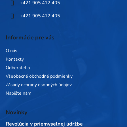
+421 905 412 405
e
+421 905 412 405
Informácie pre vás
O nás
Kontakty
Odberatelia
Všeobecné obchodné podmienky
Zásady ochrany osobných údajov
Napíšte nám
Novinky
Revolúcia v priemyselnej údržbe