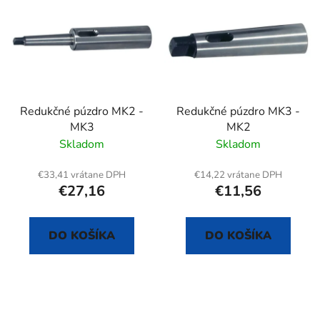
ý
p
p
r
i
o
s
d
p
u
r
k
Redukčné púzdro MK2 -
Redukčné púzdro MK3 -
o
t
MK3
MK2
d
o
Skladom
Skladom
u
v
k
€33,41 vrátane DPH
€14,22 vrátane DPH
t
€27,16
€11,56
o
v
DO KOŠÍKA
DO KOŠÍKA