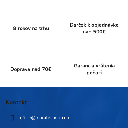
l
á
d
a
Darček k objednávke
c
8 rokov na trhu
nad 500€
i
e
p
r
v
k
Garancia vrátenia
Doprava nad 70€
y
peňazí
v
ý
p
Z
i
á
Kontakt
s
p
u
ä
office
@
moratechnik.com
t
i