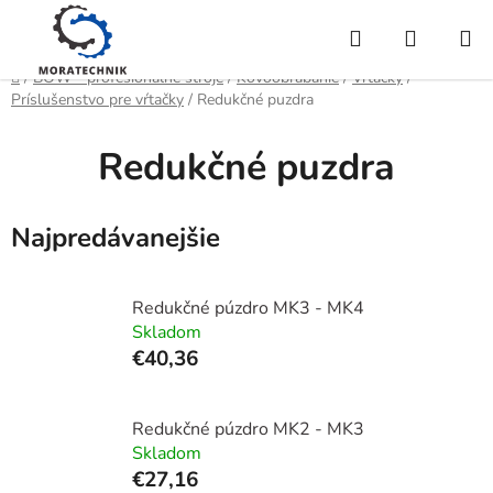
Prejsť
Hľadať
NÁKUP
na
obsah
KOŠÍK
Domov
/
BOW - profesionálne stroje
/
Kovoobrábanie
/
Vŕtačky
/
Príslušenstvo pre vŕtačky
/
Redukčné puzdra
Redukčné puzdra
Najpredávanejšie
Redukčné púzdro MK3 - MK4
Skladom
€40,36
Redukčné púzdro MK2 - MK3
Skladom
€27,16