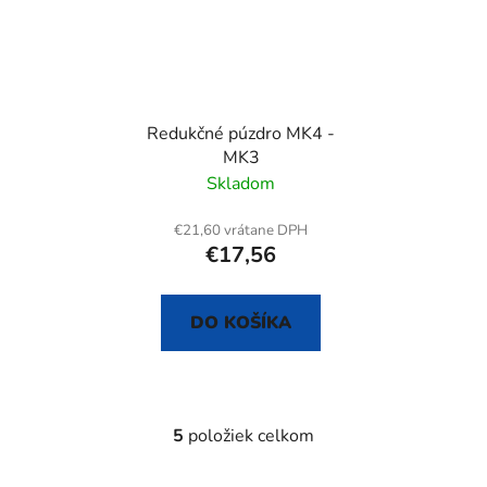
Redukčné púzdro MK4 -
MK3
Skladom
€21,60 vrátane DPH
€17,56
DO KOŠÍKA
5
položiek celkom
O
v