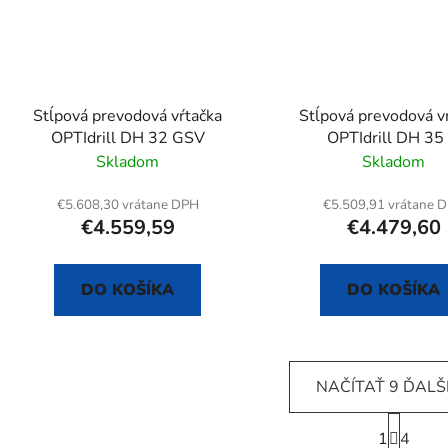
Stĺpová prevodová vŕtačka
Stĺpová prevodová v
OPTIdrill DH 32 GSV
OPTIdrill DH 35
Skladom
Skladom
€5.608,30 vrátane DPH
€5.509,91 vrátane 
€4.559,59
€4.479,60
DO KOŠÍKA
DO KOŠÍKA
NAČÍTAŤ 9 ĎALŠ
S
1
t
4