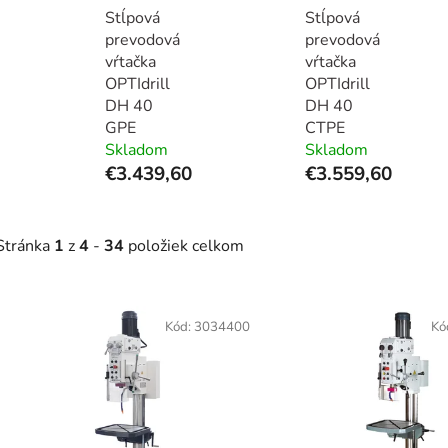
Stĺpová
Stĺpová
prevodová
prevodová
vŕtačka
vŕtačka
OPTIdrill
OPTIdrill
DH 40
DH 40
GPE
CTPE
Skladom
Skladom
€3.439,60
€3.559,60
Stránka
1
z
4
-
34
položiek celkom
V
ý
Kód:
3034400
Kó
p
s
p