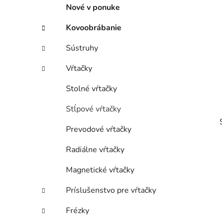
p
r
Nové v ponuke
i
a
e
n
Kovoobrábanie
e
Sústruhy
l
Vŕtačky
Stolné vŕtačky
Stĺpové vŕtačky
Prevodové vŕtačky
Radiálne vŕtačky
Magnetické vŕtačky
i
Príslušenstvo pre vŕtačky
Frézky