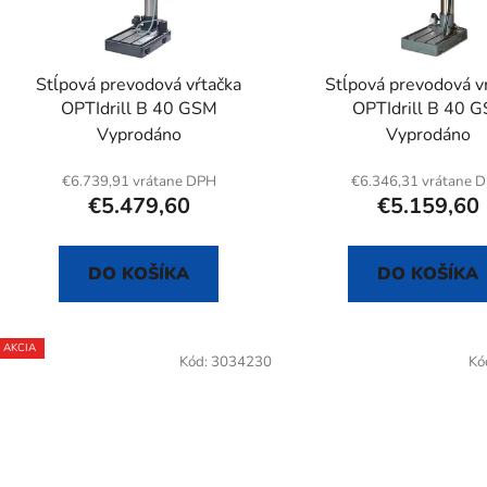
r
o
d
Stĺpová prevodová vŕtačka
Stĺpová prevodová v
u
OPTIdrill B 40 GSM
OPTIdrill B 40 
k
Vyprodáno
Vyprodáno
t
o
€6.739,91 vrátane DPH
€6.346,31 vrátane 
€5.479,60
€5.159,60
v
DO KOŠÍKA
DO KOŠÍKA
AKCIA
Kód:
3034230
Kó