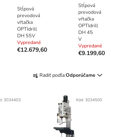
Stĺpová
Stĺpová
prevodová
prevodová
vŕtačka
vŕtačka
OPTIdrill
OPTIdrill
DH 45
DH 55V
V
Vypredané
Vypredané
€12.679,60
€9.199,60
R
Radiť podľa:
Odporúčame
a
d
e
d:
3034403
Kód:
3034500
n
i
e
p
r