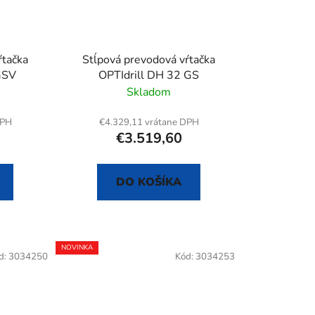
ŕtačka
Stĺpová prevodová vŕtačka
GSV
OPTIdrill DH 32 GS
Skladom
DPH
€4.329,11 vrátane DPH
€3.519,60
DO KOŠÍKA
NOVINKA
d:
3034250
Kód:
3034253