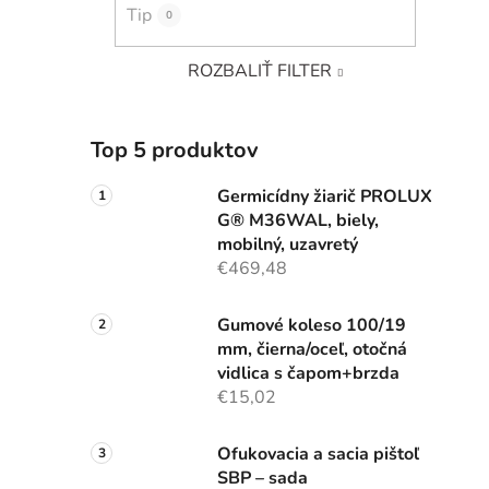
Tip
0
ROZBALIŤ FILTER
Top 5 produktov
Germicídny žiarič PROLUX
G® M36WAL, biely,
mobilný, uzavretý
€469,48
Gumové koleso 100/19
mm, čierna/oceľ, otočná
vidlica s čapom+brzda
€15,02
Ofukovacia a sacia pištoľ
SBP – sada