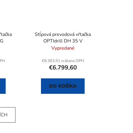
ŕtačka
Stĺpová prevodová vŕtačka
 G
OPTIdrill DH 35 V
Vypredané
DPH
€8.363,51 vrátane DPH
€6.799,60
DO KOŠÍKA
ÍCH