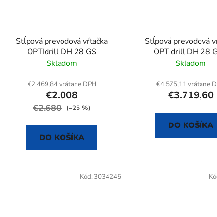
Stĺpová prevodová vŕtačka
Stĺpová prevodová v
OPTIdrill DH 28 GS
OPTIdrill DH 28 
Skladom
Skladom
€2.469,84 vrátane DPH
€4.575,11 vrátane 
€2.008
€3.719,60
€2.680
(–25 %)
DO KOŠÍKA
DO KOŠÍKA
Kód:
3034245
Kó