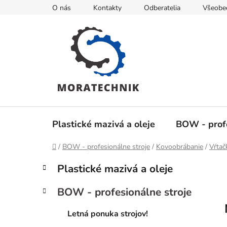
Prejsť
O nás
Kontakty
Odberatelia
Všeobe
na
obsah
Plastické mazivá a oleje
BOW - profe
Domov
/
BOW - profesionálne stroje
/
Kovoobrábanie
/
Vŕtač
B
K
Preskočiť
Plastické mazivá a oleje
a
kategórie
o
t
č
BOW - profesionálne stroje
e
n
g
ý
Letná ponuka strojov!
ó