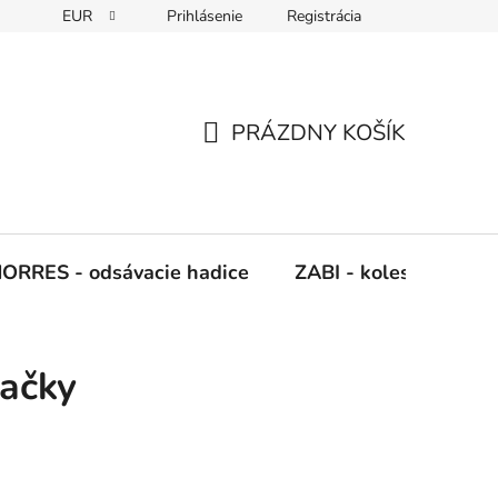
EUR
Prihlásenie
Registrácia
Napíšte nám
PRÁZDNY KOŠÍK
NÁKUPNÝ
KOŠÍK
ORRES - odsávacie hadice
ZABI - kolesá, kladky
tačky