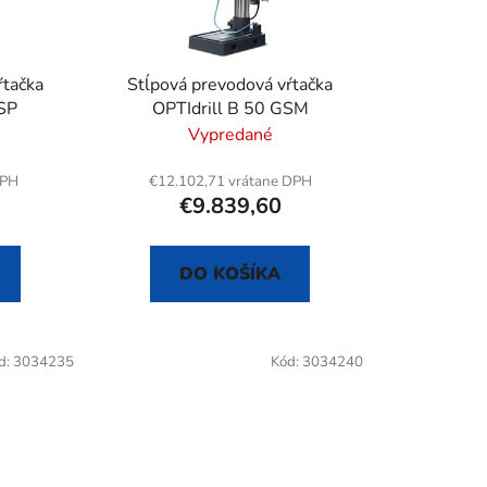
o
d
u
ŕtačka
Stĺpová prevodová vŕtačka
k
GSP
OPTIdrill B 50 GSM
t
Vypredané
o
v
DPH
€12.102,71 vrátane DPH
€9.839,60
DO KOŠÍKA
d:
3034235
Kód:
3034240