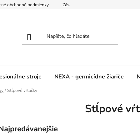
cné obchodné podmienky
Zásady ochrany osobných údajov
sionálne stroje
NEXA - germicídne žiariče
N
ky
/
Stĺpové vŕtačky
Stĺpové vŕ
Najpredávanejšie