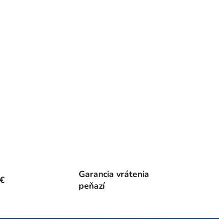
Garancia vrátenia
0€
peňazí