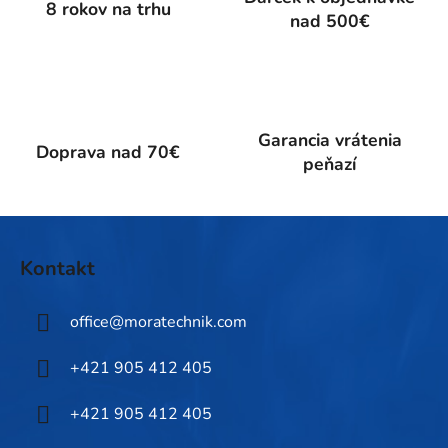
8 rokov na trhu
r
nad 500€
v
k
y
v
ý
Garancia vrátenia
p
Doprava nad 70€
peňazí
i
s
u
Z
á
Kontakt
p
ä
office
@
moratechnik.com
t
i
+421 905 412 405
e
+421 905 412 405