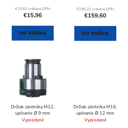
v
k
€19,63 vrátane DPH
€196,31 vrátane DPH
t
€15,96
€159,60
o
v
DO KOŠÍKA
DO KOŠÍKA
Držiak závitníka M12,
Držiak závitníka M16,
upínanie Ø 9 mm
upínanie Ø 12 mm
Vypredané
Vypredané