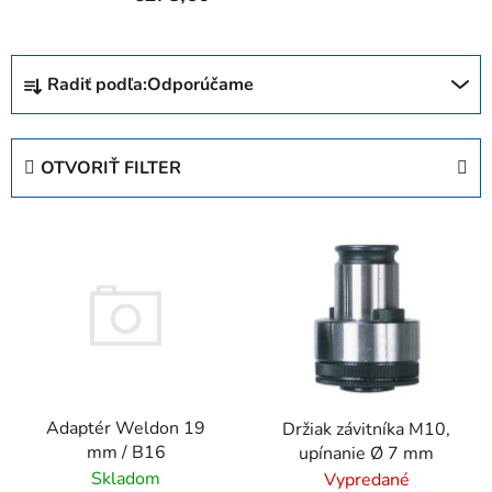
R
Radiť podľa:
Odporúčame
a
d
e
OTVORIŤ FILTER
n
i
V
e
ý
p
p
r
i
o
s
d
p
u
r
k
Adaptér Weldon 19
Držiak závitníka M10,
o
t
mm / B16
upínanie Ø 7 mm
d
o
Skladom
Vypredané
u