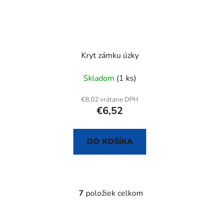
Kryt zámku úzky
Skladom
(1 ks)
€8,02 vrátane DPH
€6,52
DO KOŠÍKA
7
položiek celkom
O
v
l