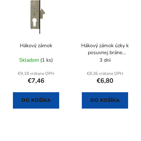
Hákový zámok
Hákový zámok úzky k
posuvnej bráne
(dverám) ZABI
Skladom
(1 ks)
3 dni
€9,18 vrátane DPH
€8,36 vrátane DPH
€7,46
€6,80
DO KOŠÍKA
DO KOŠÍKA