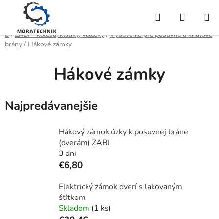
Prejsť
Hľadať
NÁKUP
na
obsah
KOŠÍK
Domov
/
ZABI - kolesá, kladky, valčeky
/
Vybavenie pre posuvné a krídlové
brány
/
Hákové zámky
Hákové zámky
Najpredávanejšie
Hákový zámok úzky k posuvnej bráne
(dverám) ZABI
3 dni
€6,80
Elektrický zámok dverí s lakovaným
štítkom
Skladom
(1 ks)