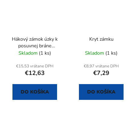
Hákový zámok úzky k
Kryt zámku
posuvnej bráne
(dverám) ZABI
Skladom
(1 ks)
Skladom
(1 ks)
€15,53 vrátane DPH
€8,97 vrátane DPH
€12,63
€7,29
DO KOŠÍKA
DO KOŠÍKA