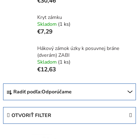
€30,46
Kryt zámku
Skladom
(1 ks)
€7,29
Hákový zámok úzky k posuvnej bráne
(dverám) ZABI
Skladom
(1 ks)
€12,63
R
Radiť podľa:
Odporúčame
a
d
e
OTVORIŤ FILTER
n
i
V
e