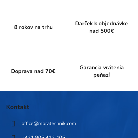
á
d
a
Darček k objednávke
c
8 rokov na trhu
nad 500€
i
e
p
r
v
k
Garancia vrátenia
Doprava nad 70€
y
peňazí
v
ý
p
Z
i
á
Kontakt
s
p
u
ä
office
@
moratechnik.com
t
i
+421 905 412 405