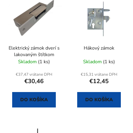
ý
p
p
r
i
o
s
d
p
u
r
k
Elektrický zámok dverí s
Hákový zámok
o
t
lakovaným štítkom
d
o
Skladom
(1 ks)
Skladom
(1 ks)
u
v
k
€37,47 vrátane DPH
€15,31 vrátane DPH
t
€30,46
€12,45
o
v
DO KOŠÍKA
DO KOŠÍKA