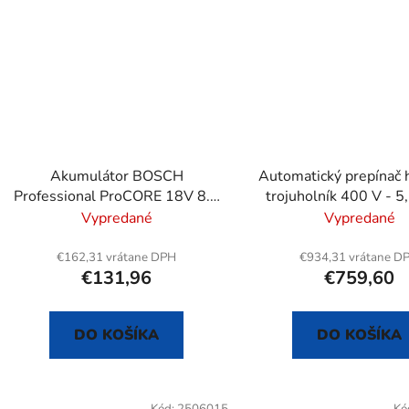
Akumulátor BOSCH
Automatický prepínač 
Professional ProCORE 18V 8.0
trojuholník 400 V - 5,
Ah AMP Share
kW
Vypredané
Vypredané
€162,31 vrátane DPH
€934,31 vrátane D
€131,96
€759,60
DO KOŠÍKA
DO KOŠÍKA
Kód:
2506015
Kó