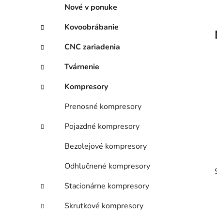
p
r
Nové v ponuke
i
a
e
n
Kovoobrábanie
e
CNC zariadenia
l
Tvárnenie
Kompresory
Prenosné kompresory
Pojazdné kompresory
Bezolejové kompresory
Odhlučnené kompresory
Stacionárne kompresory
Skrutkové kompresory