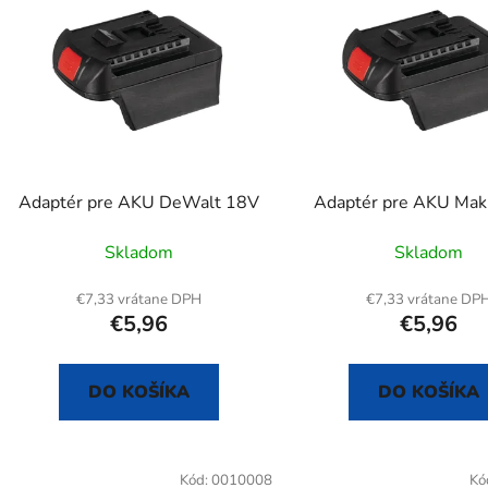
p
s
p
r
o
d
Adaptér pre AKU DeWalt 18V
Adaptér pre AKU Mak
u
k
Skladom
Skladom
t
o
€7,33 vrátane DPH
€7,33 vrátane DP
€5,96
€5,96
v
DO KOŠÍKA
DO KOŠÍKA
Kód:
0010008
Kó