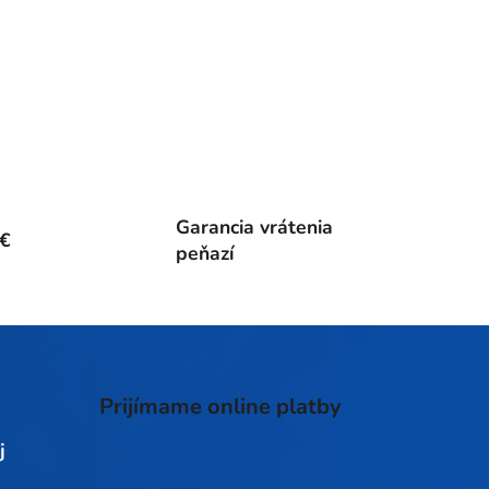
Garancia vrátenia
0€
peňazí
Prijímame online platby
j