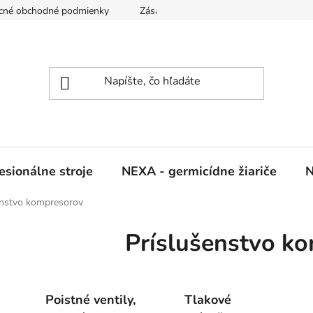
cné obchodné podmienky
Zásady ochrany osobných údajov
sionálne stroje
NEXA - germicídne žiariče
N
enstvo kompresorov
Príslušenstvo k
Poistné ventily,
Tlakové