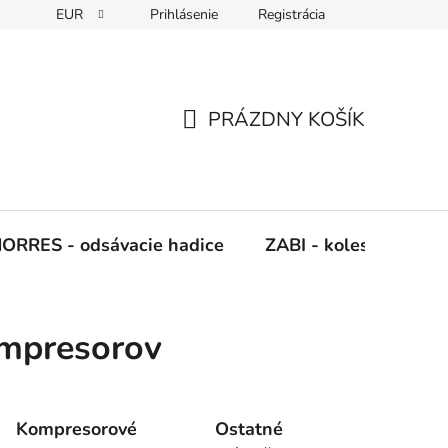
EUR
Prihlásenie
Registrácia
Napíšte nám
PRÁZDNY KOŠÍK
NÁKUPNÝ
KOŠÍK
ORRES - odsávacie hadice
ZABI - kolesá, kladky
ompresorov
Kompresorové
Ostatné