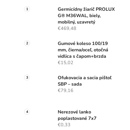
Germicídny žiarič PROLUX
G® M36WAL, biely,
mobilný, uzavretý
€469,48
Gumové koleso 100/19
mm, čierna/oceľ, otočná
vidlica s čapom+brzda
€15,02
Ofukovacia a sacia pištoľ
SBP – sada
€79,16
Nerezové lanko
poplastované 7x7
€0,33