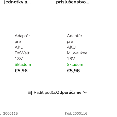
jednotky a
príslušenstvo
príslušenstvo
ku
kompresorom
Adaptér
Adaptér
pre
pre
AKU
AKU
DeWalt
Milwaukee
18V
18V
Skladom
Skladom
€5,96
€5,96
R
Radiť podľa:
Odporúčame
a
d
e
d:
2000115
Kód:
2000116
n