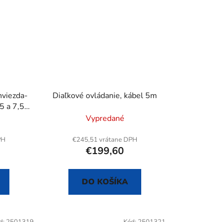
hviezda-
Diaľkové ovládanie, kábel 5m
5 a 7,5
Vypredané
PH
€245,51 vrátane DPH
€199,60
DO KOŠÍKA
d:
2501319
Kód:
2501321