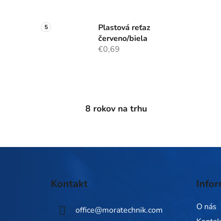
Plastová reťaz
červeno/biela
€0,69
8 rokov na trhu
Z
á
Kontakt
Infor
p
ä
O nás
office
@
moratechnik.com
t