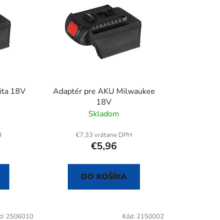
i
e
p
r
o
d
u
ita 18V
Adaptér pre AKU Milwaukee
k
18V
t
Skladom
o
v
H
€7,33 vrátane DPH
€5,96
DO KOŠÍKA
d:
2506010
Kód:
2150002