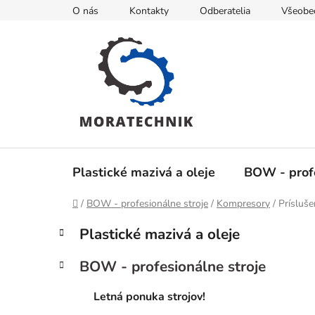
Prejsť
O nás
Kontakty
Odberatelia
Všeobe
na
obsah
Plastické mazivá a oleje
BOW - profe
Domov
/
BOW - profesionálne stroje
/
Kompresory
/
Prísluš
B
K
Preskočiť
Plastické mazivá a oleje
a
kategórie
o
t
č
BOW - profesionálne stroje
e
n
g
ý
Letná ponuka strojov!
ó