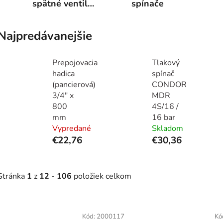
spätné ventily,
spínače
manometre
Najpredávanejšie
Prepojovacia
Tlakový
hadica
spínač
(pancierová)
CONDOR
3/4" x
MDR
800
4S/16 /
mm
16 bar
Vypredané
Skladom
€22,76
€30,36
Stránka
1
z
12
-
106
položiek celkom
V
ý
Kód:
2000117
Kó