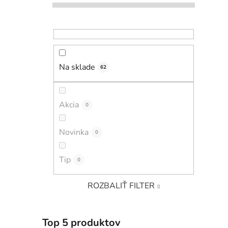
Na sklade
62
Akcia
0
Novinka
0
Tip
0
ROZBALIŤ FILTER
Top 5 produktov