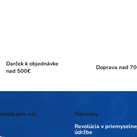
i
s
u
Darček k objednávke
Doprava nad 7
nad 500€
mácie pre vás
Novinky
Revolúcia v priemyselne
údržbe