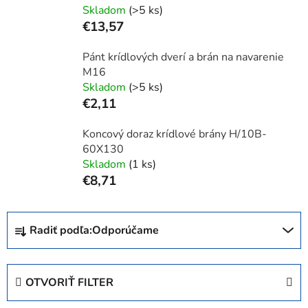
Skladom
(>5 ks)
€13,57
Pánt krídlových dverí a brán na navarenie
M16
Skladom
(>5 ks)
€2,11
Koncový doraz krídlové brány H/10B-
60X130
Skladom
(1 ks)
€8,71
R
Radiť podľa:
Odporúčame
a
d
e
OTVORIŤ FILTER
n