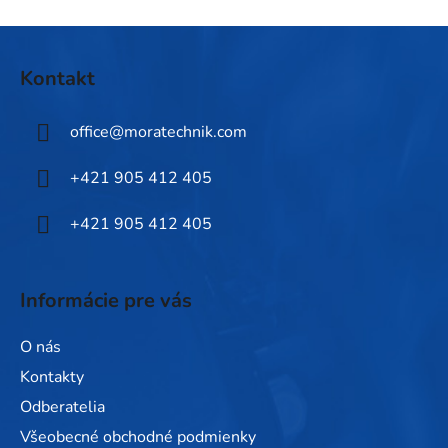
s
u
Z
á
Kontakt
p
ä
office
@
moratechnik.com
t
i
+421 905 412 405
e
+421 905 412 405
Informácie pre vás
O nás
Kontakty
Odberatelia
Všeobecné obchodné podmienky