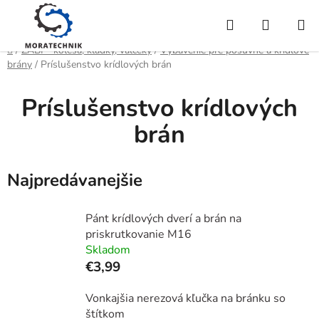
Prejsť
Hľadať
NÁKUP
na
obsah
KOŠÍK
Domov
/
ZABI - kolesá, kladky, valčeky
/
Vybavenie pre posuvné a krídlové
brány
/
Príslušenstvo krídlových brán
Príslušenstvo krídlových
brán
Najpredávanejšie
Pánt krídlových dverí a brán na
priskrutkovanie M16
Skladom
€3,99
Vonkajšia nerezová kľučka na bránku so
štítkom