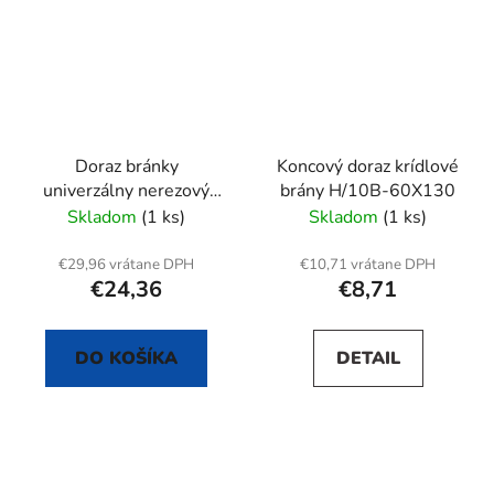
Doraz bránky
Koncový doraz krídlové
univerzálny nerezový
brány H/10B-60X130
40x40mm
Skladom
(1 ks)
Skladom
(1 ks)
€29,96 vrátane DPH
€10,71 vrátane DPH
€24,36
€8,71
DO KOŠÍKA
DETAIL