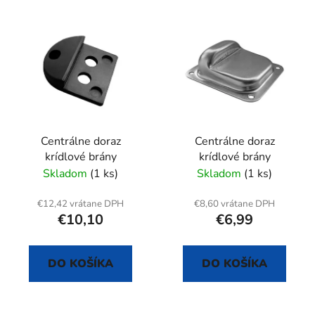
i
V
e
ý
p
p
r
i
o
s
d
p
u
r
k
Centrálne doraz
Centrálne doraz
o
t
krídlové brány
krídlové brány
d
o
Skladom
(1 ks)
Skladom
(1 ks)
u
v
k
€12,42 vrátane DPH
€8,60 vrátane DPH
t
€10,10
€6,99
o
v
DO KOŠÍKA
DO KOŠÍKA