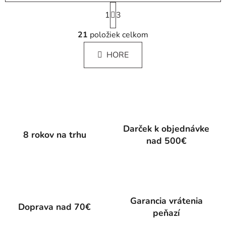
S
1
t
3
r
O
á
21
položiek celkom
v
n
l
k
HORE
á
o
d
v
a
a
c
n
i
i
e
e
p
Darček k objednávke
8 rokov na trhu
r
nad 500€
v
k
y
v
ý
Garancia vrátenia
p
Doprava nad 70€
peňazí
i