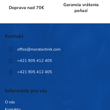
k
Garancia vrátenia
Doprava nad 70€
y
peňazí
v
ý
p
Z
i
á
Kontakt
s
p
u
ä
office
@
moratechnik.com
t
i
+421 905 412 405
e
+421 905 412 405
Informácie pre vás
O nás
Kontakty