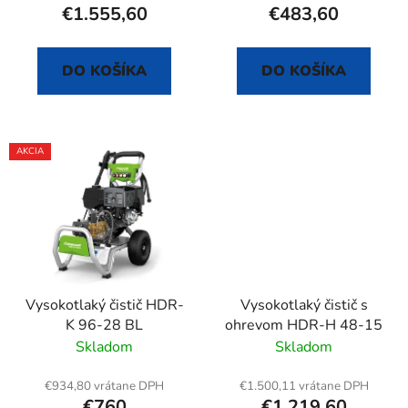
t
€1.555,60
€483,60
o
v
DO KOŠÍKA
DO KOŠÍKA
AKCIA
Vysokotlaký čistič HDR-
Vysokotlaký čistič s
K 96-28 BL
ohrevom HDR-H 48-15
Skladom
Skladom
€934,80 vrátane DPH
€1.500,11 vrátane DPH
€760
€1.219,60