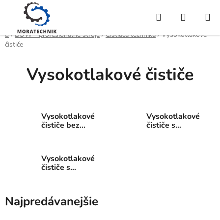
Prejsť
Hľadať
NÁKUP
na
obsah
KOŠÍK
Domov
/
BOW - profesionálne stroje
/
Čistiaca technika
/
Vysokotlakové
čističe
Vysokotlakové čističe
Vysokotlakové
Vysokotlakové
čističe bez
čističe s
ohrevu
benzínovým
motorom
Vysokotlakové
čističe s
ohrevom
Najpredávanejšie