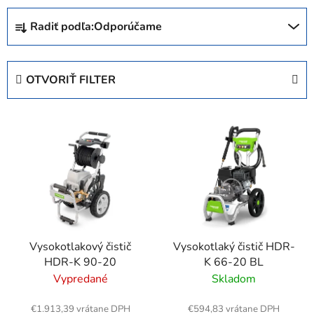
R
Radiť podľa:
Odporúčame
a
d
e
OTVORIŤ FILTER
n
i
V
e
ý
p
p
r
i
o
s
d
p
u
r
k
Vysokotlakový čistič
Vysokotlaký čistič HDR-
o
t
HDR-K 90-20
K 66-20 BL
d
o
Vypredané
Skladom
u
v
k
€1.913,39 vrátane DPH
€594,83 vrátane DPH