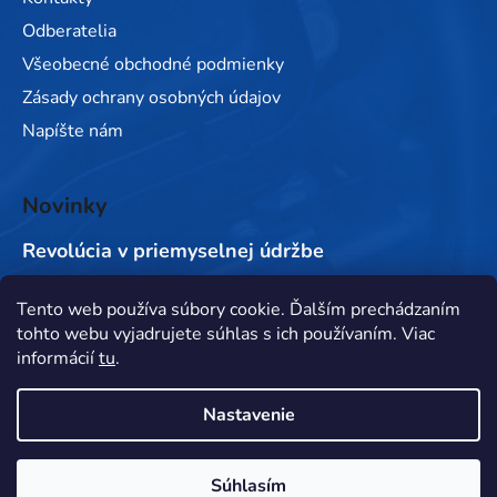
Odberatelia
Všeobecné obchodné podmienky
Zásady ochrany osobných údajov
Napíšte nám
Novinky
Revolúcia v priemyselnej údržbe
Tento web používa súbory cookie. Ďalším prechádzaním
Prijímame online platby
tohto webu vyjadrujete súhlas s ich používaním. Viac
informácií
tu
.
Nastavenie
Súhlasím
Vytvoril Shoptet
&