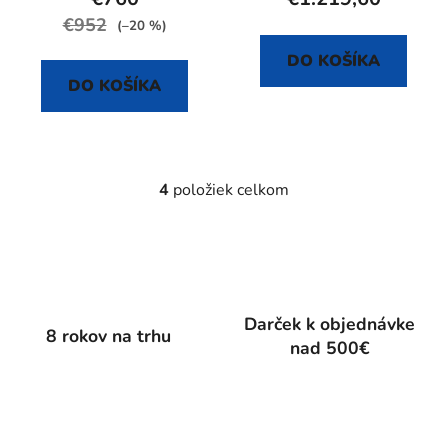
€952
(–20 %)
DO KOŠÍKA
DO KOŠÍKA
4
položiek celkom
O
v
l
á
d
a
Darček k objednávke
c
8 rokov na trhu
nad 500€
i
e
p
r
v