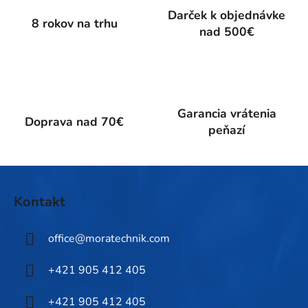
p
Darček k objednávke
8 rokov na trhu
r
nad 500€
v
k
y
v
ý
Garancia vrátenia
p
Doprava nad 70€
peňazí
i
s
u
Z
á
Kontakt
p
ä
office
@
moratechnik.com
t
i
+421 905 412 405
e
+421 905 412 405