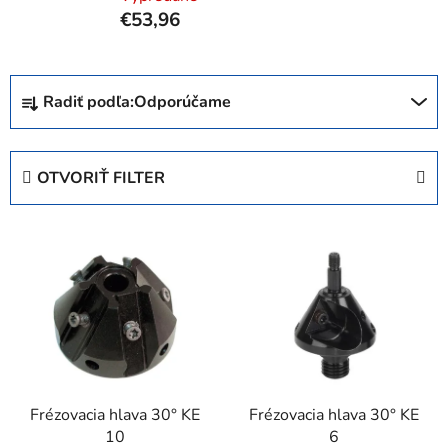
€53,96
R
Radiť podľa:
Odporúčame
a
d
e
OTVORIŤ FILTER
n
i
V
e
ý
p
p
r
i
o
s
d
p
u
r
k
Frézovacia hlava 30° KE
Frézovacia hlava 30° KE
o
t
10
6
d