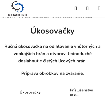
Prejsť
Hľadať
NÁKUP
na
obsah
KOŠÍK
Domov
/
BOW - profesionálne stroje
/
Kovoobrábanie
/
Úkosovačky
Úkosovačky
Ručná úkosovačka na odihlovanie vnútorných a
vonkajších hrán a otvorov. Jednoduché
dosiahnutie čistých lícových hrán.
Príprava obrobkov na zváranie.
Príslušenstvo
Úkosovačky
pre
úkosovačky