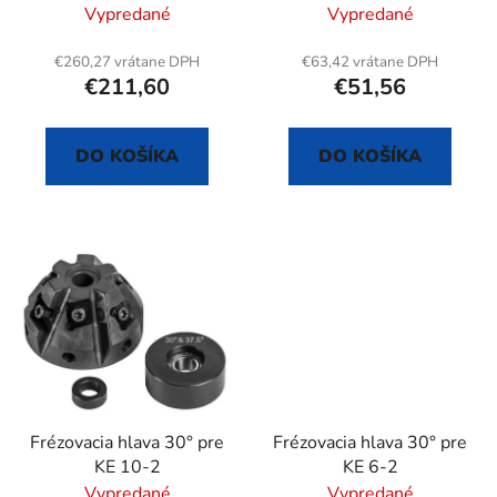
o
Vypredané
Vypredané
u
v
k
€260,27 vrátane DPH
€63,42 vrátane DPH
t
€211,60
€51,56
o
v
DO KOŠÍKA
DO KOŠÍKA
Frézovacia hlava 30° pre
Frézovacia hlava 30° pre
KE 10-2
KE 6-2
Vypredané
Vypredané