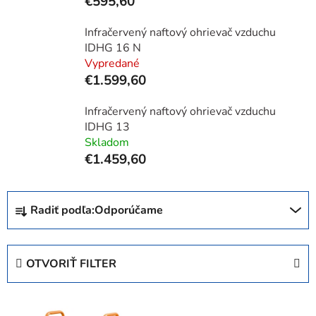
€595,60
Infračervený naftový ohrievač vzduchu
IDHG 16 N
Vypredané
€1.599,60
Infračervený naftový ohrievač vzduchu
IDHG 13
Skladom
€1.459,60
R
Radiť podľa:
Odporúčame
a
d
e
OTVORIŤ FILTER
n
i
V
e