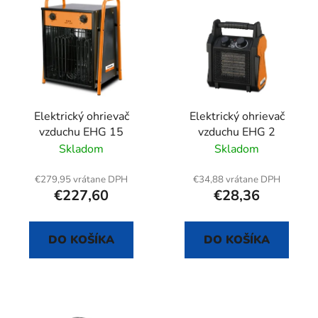
ý
p
p
r
i
o
s
d
p
u
r
k
Elektrický ohrievač
Elektrický ohrievač
o
t
vzduchu EHG 15
vzduchu EHG 2
d
o
Skladom
Skladom
u
v
k
€279,95 vrátane DPH
€34,88 vrátane DPH
t
€227,60
€28,36
o
v
DO KOŠÍKA
DO KOŠÍKA