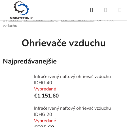
Prejsť
Hľadať
NÁKUP
na
obsah
KOŠÍK
Domov
/
BOW - profesionálne stroje
/
Ostatné zariadenia
/
Ohrievače
vzduchu
Ohrievače vzduchu
Najpredávanejšie
Infračervený naftový ohrievač vzduchu
IDHG 40
Vypredané
€1.151,60
Infračervený naftový ohrievač vzduchu
IDHG 20
Vypredané