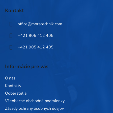
Z
á
Kontakt
p
ä
office
@
moratechnik.com
t
i
+421 905 412 405
e
+421 905 412 405
Informácie pre vás
O nás
Kontakty
Odberatelia
Všeobecné obchodné podmienky
Zásady ochrany osobných údajov