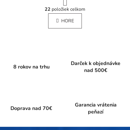
r
O
á
22
položiek celkom
v
n
l
k
HORE
á
o
d
v
a
a
c
n
i
i
e
e
p
Darček k objednávke
8 rokov na trhu
r
nad 500€
v
k
y
v
ý
Garancia vrátenia
p
Doprava nad 70€
peňazí
i
s
u