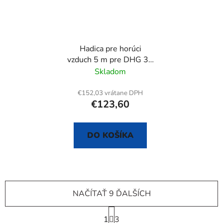
Hadica pre horúci
vzduch 5 m pre DHG 30
K
Skladom
€152,03 vrátane DPH
€123,60
DO KOŠÍKA
NAČÍTAŤ 9 ĎALŠÍCH
S
1
t
3