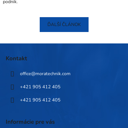
podnik.
ĎALŠÍ ČLÁNOK
Z
á
Kontakt
p
ä
office
@
moratechnik.com
t
i
+421 905 412 405
e
+421 905 412 405
Informácie pre vás