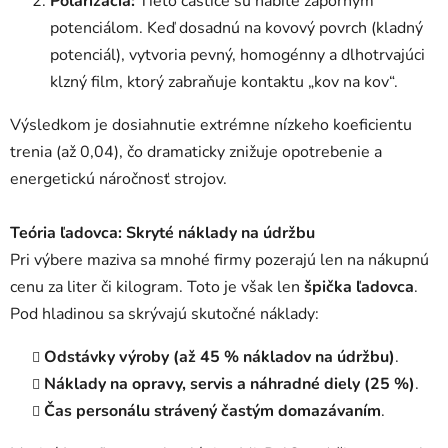
Polarizácia:
Tieto častice sú nabité záporným
potenciálom. Keď dosadnú na kovový povrch (kladný
potenciál), vytvoria pevný, homogénny a dlhotrvajúci
klzný film, ktorý zabraňuje kontaktu „kov na kov“
.
Výsledkom je dosiahnutie extrémne nízkeho koeficientu
trenia (až 0,04), čo dramaticky znižuje opotrebenie a
energetickú náročnosť strojov
.
Teória ľadovca: Skryté náklady na údržbu
Pri výbere maziva sa mnohé firmy pozerajú len na nákupnú
cenu za liter či kilogram. Toto je však len
špička ľadovca
.
Pod hladinou sa skrývajú skutočné náklady:
Odstávky výroby (až 45 % nákladov na údržbu)
.
Náklady na opravy, servis a náhradné diely (25 %)
.
Čas personálu strávený častým domazávaním
.