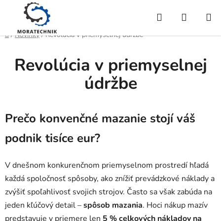
Prejsť
Hľadať
NÁKUP
na
obsah
KOŠÍK
Domov
/
Novinky
/
Revolúcia v priemyselnej údržbe
Revolúcia v priemyselnej
údržbe
Prečo konvenčné mazanie stojí váš
podnik tisíce eur?
V dnešnom konkurenčnom priemyselnom prostredí hľadá
každá spoločnosť spôsoby, ako znížiť prevádzkové náklady a
zvýšiť spoľahlivosť svojich strojov. Často sa však zabúda na
jeden kľúčový detail –
spôsob mazania
. Hoci nákup mazív
predstavuje v priemere len
5 % celkových nákladov na