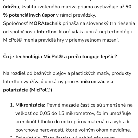
údržbu
, kvalita zvoleného maziva priamo ovplyvňuje až
50
% potenciálnych úspor
v rámci prevádzky
.
Spoločnosť
MORAtechnik
prináša na slovenský trh riešenia
od spoločnosti
Interflon
, ktoré vďaka unikátnej technológii
MicPol® menia pravidlá hry v priemyselnom mazaní.
Čo je technológia MicPol® a prečo funguje lepšie?
Na rozdiel od bežných olejov a plastických mazív, produkty
Interflon využívajú unikátny proces
mikronizácie a
polarizácie (MicPol®)
.
Mikronizácia:
Pevné mazacie častice sú zmenšené na
veľkosť od 0,05 do 15 mikrometrov, čo im umožňuje
preniknúť hlboko do mikropórov materiálu a vyhladiť
povrchové nerovnosti, ktoré voľným okom nevidíme
.