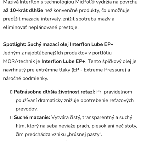
Mazivá Interflon s technológiou MicPol® vydržia na povrchu
až 10-krát dlhšie
než konvenčné produkty, čo umožňuje
predĺžiť mazacie intervaly, znížiť spotrebu mazív a
eliminovať neplánované prestoje
.
Spotlight: Suchý mazací olej Interflon Lube EP+
Jedným z najobľúbenejších produktov v portfóliu
MORAtechnik je
Interflon Lube EP+
. Tento špičkový olej je
navrhnutý pre extrémne tlaky (EP - Extreme Pressure) a
náročné podmienky
.
Päťnásobne dlhšia životnosť reťazí:
Pri pravidelnom
používaní dramaticky znižuje opotrebenie reťazových
prevodov
.
Suché mazanie:
Vytvára čistý, transparentný a suchý
film, ktorý na seba neviaže prach, piesok ani nečistoty,
čím predchádza vzniku „brúsnej pasty“
.