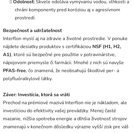
Odolnosť:
Skvele odoláva vymývaniu vodou, vlhkosti a
chráni komponenty pred koróziou aj v agresívnom
prostredí
.
Bezpečnosť a udržateľnosť
Interflon myslí aj na zdravie a životné prostredie. V ponuke
nájdete desiatky produktov s certifikáciou
NSF (H1, H2,
A1)
, ktoré sú bezpečné pre použitie v potravinárstve,
nápojovom priemysle či farmácii
. Mnohé z nich sú navyše
PFAS-free
, čo znamená, že neobsahujú škodlivé per- a
polyfluóralkylové látky
.
Záver: Investícia, ktorá sa vráti
Prechod na prémiové mazivá Interflon nie je nákladom, ale
investíciou do efektivity vašej prevádzky. Menej časté
mazanie, nižšia spotreba energie a dlhšia životnosť strojov
znamenajú v konečnom dôsledku výrazne vyšší zisk pre váš