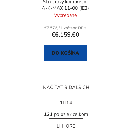
Skrutkový kompresor
A-K-MAX 11-08 (IE3)
Vypredané
€7.576,31 vrátane DPH
€6.159,60
DO KOŠÍKA
NAČÍTAŤ 9 ĎALŠÍCH
S
1
t
14
r
O
á
121
položiek celkom
v
n
l
k
HORE
á
o