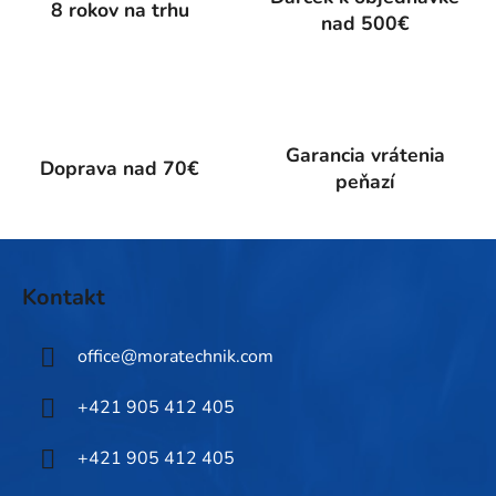
c
8 rokov na trhu
nad 500€
i
e
p
r
v
k
Garancia vrátenia
Doprava nad 70€
y
peňazí
v
ý
p
Z
i
á
Kontakt
s
p
u
ä
office
@
moratechnik.com
t
i
+421 905 412 405
e
+421 905 412 405