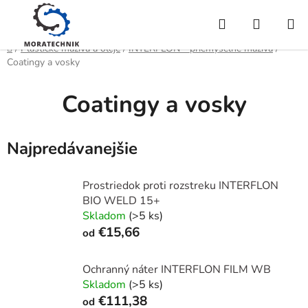
Prejsť
Hľadať
NÁKUP
na
obsah
KOŠÍK
Domov
/
Plastické mazivá a oleje
/
INTERFLON - priemyselné mazivá
/
Coatingy a vosky
Coatingy a vosky
Najpredávanejšie
Prostriedok proti rozstreku INTERFLON
BIO WELD 15+
Skladom
(>5 ks)
€15,66
od
Ochranný náter INTERFLON FILM WB
Skladom
(>5 ks)
€111,38
od