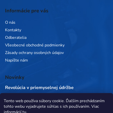
Informácie pre vás
O nás
Kontakty
Odberatelia
Všeobecné obchodné podmienky
Zásady ochrany osobných údajov
Napíšte nám
Novinky
Revolúcia v priemyselnej údržbe
Tento web používa súbory cookie. Ďalším prechádzaním
Prijímame online platby
tohto webu vyjadrujete súhlas s ich používaním. Viac
informácií
tu
.