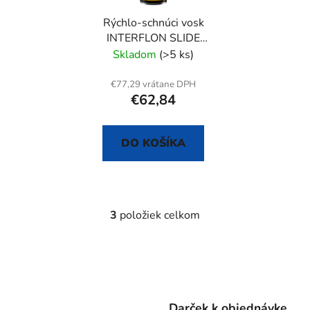
Rýchlo-schnúci vosk
INTERFLON SLIDE
WAX DRY (AEROSOL)
Skladom
(>5 ks)
€77,29 vrátane DPH
€62,84
DO KOŠÍKA
3
položiek celkom
O
v
l
á
d
a
Darček k objednávke