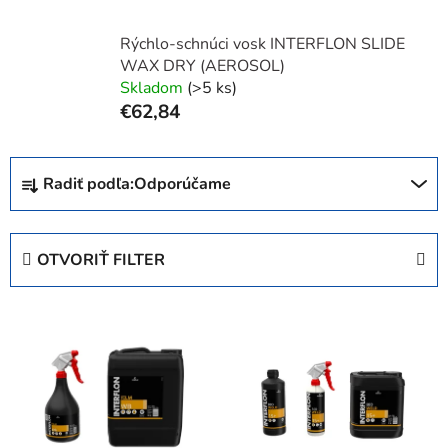
Rýchlo-schnúci vosk INTERFLON SLIDE
WAX DRY (AEROSOL)
Skladom
(>5 ks)
€62,84
R
Radiť podľa:
Odporúčame
a
d
e
OTVORIŤ FILTER
n
i
V
e
ý
p
p
r
i
o
s
d