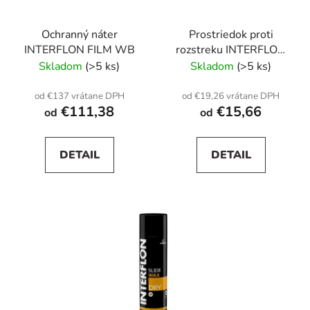
p
u
r
k
Ochranný náter
Prostriedok proti
o
t
INTERFLON FILM WB
rozstreku INTERFLON
d
o
BIO WELD 15+
Skladom
(>5 ks)
Skladom
(>5 ks)
u
v
k
od €137 vrátane DPH
od €19,26 vrátane DPH
t
€111,38
€15,66
od
od
o
v
DETAIL
DETAIL