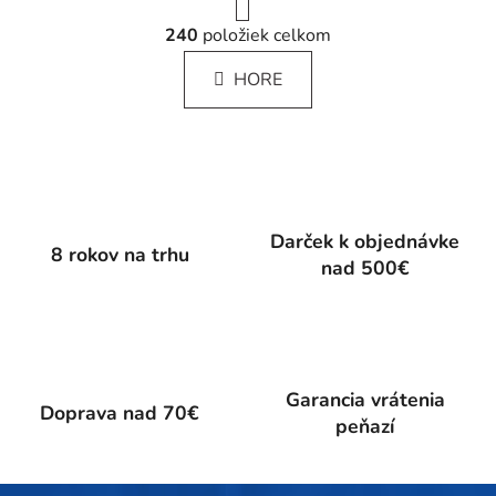
r
O
á
240
položiek celkom
v
n
l
k
HORE
á
o
d
v
a
a
c
n
i
i
e
e
p
Darček k objednávke
8 rokov na trhu
r
nad 500€
v
k
y
v
ý
Garancia vrátenia
p
Doprava nad 70€
peňazí
i
s
u