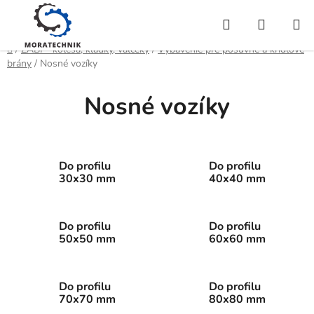
Prejsť
Hľadať
NÁKUP
na
obsah
KOŠÍK
Domov
/
ZABI - kolesá, kladky, valčeky
/
Vybavenie pre posuvné a krídlové
brány
/
Nosné vozíky
Nosné vozíky
Do profilu
Do profilu
30x30 mm
40x40 mm
Do profilu
Do profilu
50x50 mm
60x60 mm
Do profilu
Do profilu
70x70 mm
80x80 mm