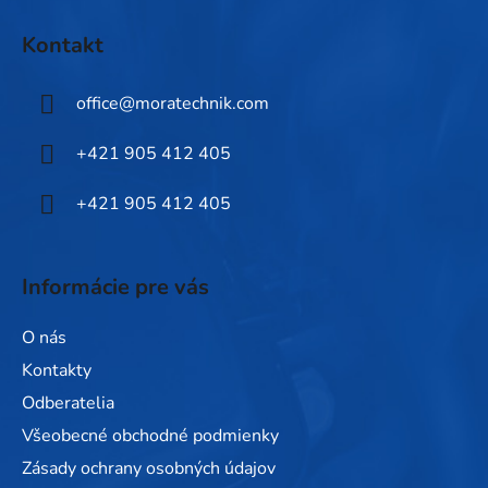
Z
á
Kontakt
p
ä
office
@
moratechnik.com
t
i
+421 905 412 405
e
+421 905 412 405
Informácie pre vás
O nás
Kontakty
Odberatelia
Všeobecné obchodné podmienky
Zásady ochrany osobných údajov