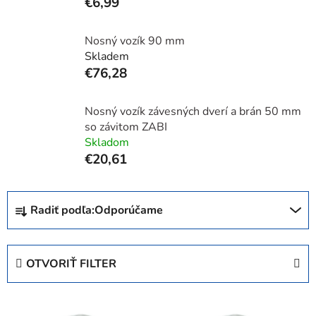
€6,99
Nosný vozík 90 mm
Skladem
€76,28
Nosný vozík závesných dverí a brán 50 mm
so závitom ZABI
Skladom
€20,61
R
Radiť podľa:
Odporúčame
a
d
e
OTVORIŤ FILTER
n
i
V
e