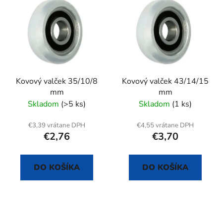
ý
p
p
r
i
o
s
d
p
u
r
k
Kovový valček 35/10/8
Kovový valček 43/14/15
o
t
mm
mm
d
o
Skladom
(>5 ks)
Skladom
(1 ks)
u
v
k
€3,39 vrátane DPH
€4,55 vrátane DPH
t
€2,76
€3,70
o
v
DO KOŠÍKA
DO KOŠÍKA