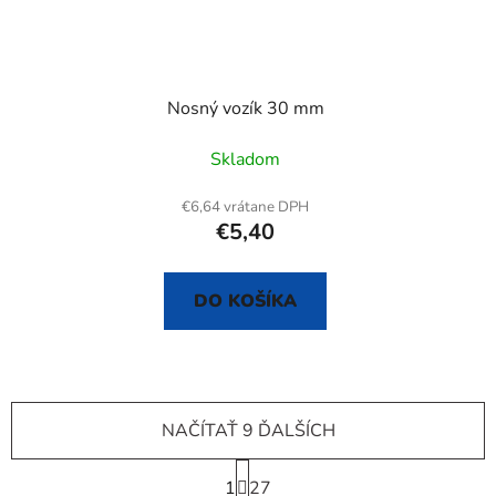
Nosný vozík 30 mm
Skladom
€6,64 vrátane DPH
€5,40
DO KOŠÍKA
NAČÍTAŤ 9 ĎALŠÍCH
S
1
t
27