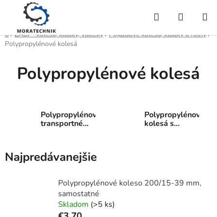
Prejsť
Hľadať
NÁKUP
na
obsah
KOŠÍK
Domov
/
ZABI - kolesá, kladky, valčeky
/
Pojazdové kolesá, kladky a roľny
/
Polypropylénové kolesá
Polypropylénové kolesá
Polypropylénové
Polypropylénové
transportné
kolesá s
kolesá
polyuretánovým
behúňom
Najpredávanejšie
Polypropylénové koleso 200/15-39 mm,
samostatné
Skladom
(>5 ks)
€3,70