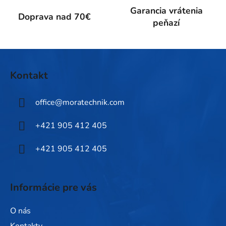
ý
Garancia vrátenia
p
Doprava nad 70€
peňazí
i
s
u
Z
á
Kontakt
p
ä
office
@
moratechnik.com
t
i
+421 905 412 405
e
+421 905 412 405
Informácie pre vás
O nás
Kontakty