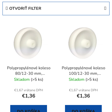
e
OTVORIŤ FILTER
n
i
V
e
ý
p
p
r
i
o
s
d
p
u
r
k
Polypropylénové koleso
Polypropylénové koleso
o
t
80/12-30 mm,
100/12-30 mm,
d
o
samostatné
samostatné
Skladom
(>5 ks)
Skladom
(>5 ks)
u
v
k
€1,67 vrátane DPH
€1,67 vrátane DPH
t
€1,36
€1,36
o
v
DO KOŠÍKA
DO KOŠÍKA