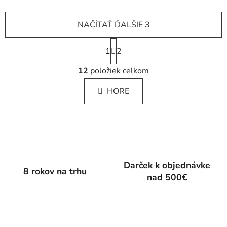
NAČÍTAŤ ĎALŠIE 3
S
1
t
2
r
O
á
12
položiek celkom
v
n
l
k
HORE
á
o
d
v
a
a
c
n
i
i
e
e
p
Darček k objednávke
8 rokov na trhu
r
nad 500€
v
k
y
v