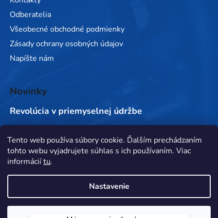
Odberatelia
Všeobecné obchodné podmienky
Zásady ochrany osobných údajov
Napíšte nám
Novinky
Revolúcia v priemyselnej údržbe
Tento web používa súbory cookie. Ďalším prechádzaním
Prijímame online platby
tohto webu vyjadrujete súhlas s ich používaním. Viac
informácií
tu
.
Nastavenie
Máme pre vás zľavu!
Vytvoril Shoptet
&
Súhlasím
Použite zľavový kód "
78215335
" a