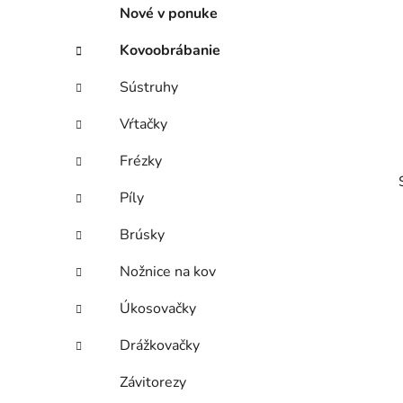
p
r
Nové v ponuke
i
a
e
n
Kovoobrábanie
e
Sústruhy
l
Vŕtačky
Frézky
Píly
Brúsky
Nožnice na kov
i
Úkosovačky
Drážkovačky
Závitorezy