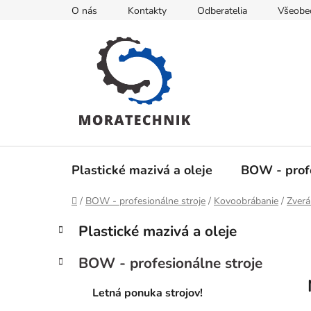
Prejsť
O nás
Kontakty
Odberatelia
Všeobe
na
obsah
Plastické mazivá a oleje
BOW - profe
Domov
/
BOW - profesionálne stroje
/
Kovoobrábanie
/
Zverá
B
K
Preskočiť
Plastické mazivá a oleje
a
kategórie
o
t
č
BOW - profesionálne stroje
e
n
g
ý
Letná ponuka strojov!
ó