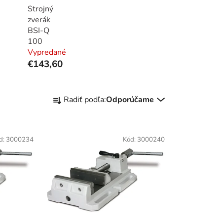
Strojný
zverák
BSI-Q
100
Vypredané
€143,60
R
Radiť podľa:
Odporúčame
a
d
e
d:
3000234
Kód:
3000240
n
i
e
p
r
o
d