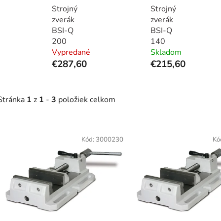
Strojný
Strojný
zverák
zverák
BSI-Q
BSI-Q
200
140
Vypredané
Skladom
€287,60
€215,60
Stránka
1
z
1
-
3
položiek celkom
V
ý
Kód:
3000230
Kó
p
s
p
r
o