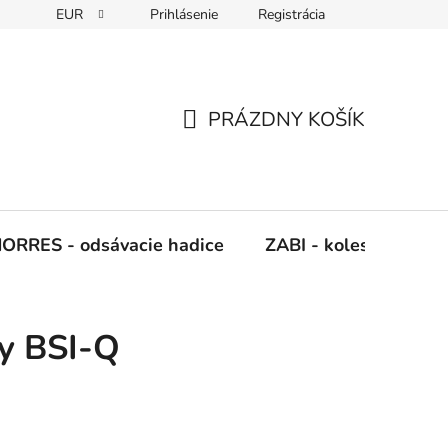
EUR
Prihlásenie
Registrácia
Napíšte nám
PRÁZDNY KOŠÍK
NÁKUPNÝ
KOŠÍK
ORRES - odsávacie hadice
ZABI - kolesá, kladky
ky BSI-Q