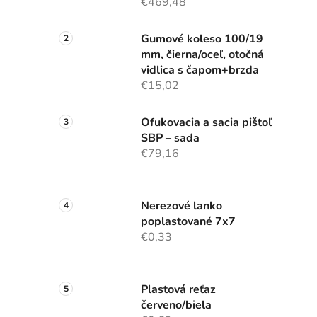
€469,48
Gumové koleso 100/19
mm, čierna/oceľ, otočná
vidlica s čapom+brzda
€15,02
Ofukovacia a sacia pištoľ
SBP – sada
€79,16
Nerezové lanko
poplastované 7x7
€0,33
Plastová reťaz
červeno/biela