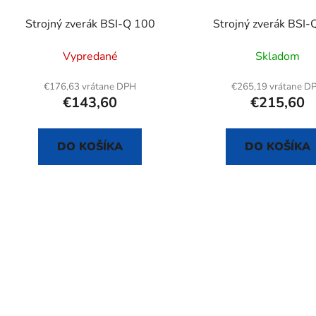
d
Strojný zverák BSI-Q 100
Strojný zverák BSI-
u
k
Vypredané
Skladom
t
o
€176,63 vrátane DPH
€265,19 vrátane D
€143,60
€215,60
v
DO KOŠÍKA
DO KOŠÍKA
O
v
l
á
d
a
c
i