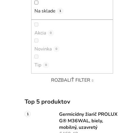
Na sklade
1
Akcia
0
Novinka
0
Tip
0
ROZBALIŤ FILTER
Top 5 produktov
Germicídny žiarič PROLUX
G® M36WAL, biely,
mobilný, uzavretý