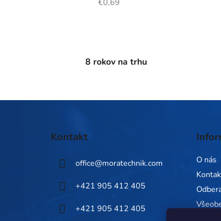
€0,69
8 rokov na trhu
Z
á
Kontakt
Infor
p
ä
O nás
office
@
moratechnik.com
t
Kontak
i
+421 905 412 405
Odbera
e
Všeob
+421 905 412 405
Zásady