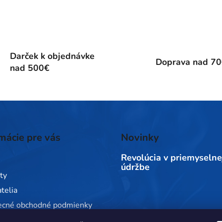
Darček k objednávke
Doprava nad 7
nad 500€
mácie pre vás
Novinky
Revolúcia v priemyselne
údržbe
ty
telia
ecné obchodné podmienky
 ochrany osobných údajov