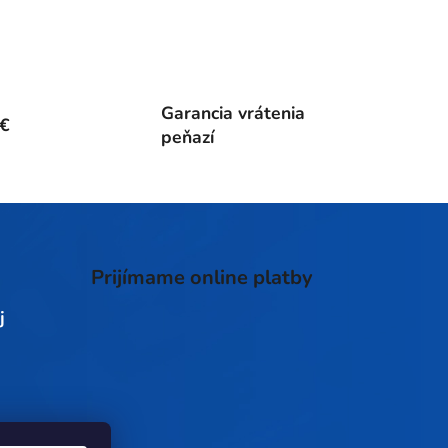
Garancia vrátenia
0€
peňazí
Prijímame online platby
j