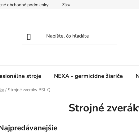
cné obchodné podmienky
Zásady ochrany osobných údajov
sionálne stroje
NEXA - germicídne žiariče
N
ky
/
Strojné zveráky BSI-Q
Strojné zverá
Najpredávanejšie