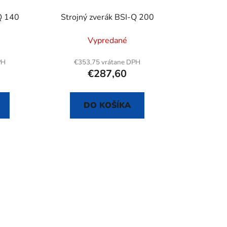
u
Q 140
Strojný zverák BSI-Q 200
k
t
Vypredané
o
v
PH
€353,75 vrátane DPH
€287,60
DO KOŠÍKA