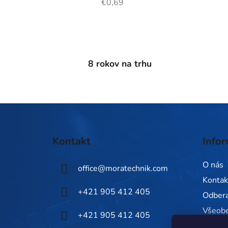
€0,69
8 rokov na trhu
Z
á
Kontakt
Infor
p
ä
O nás
office
@
moratechnik.com
t
Kontak
i
+421 905 412 405
Odbera
e
Všeob
+421 905 412 405
Zásady