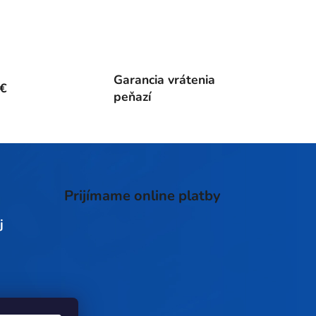
Garancia vrátenia
0€
peňazí
Prijímame online platby
j