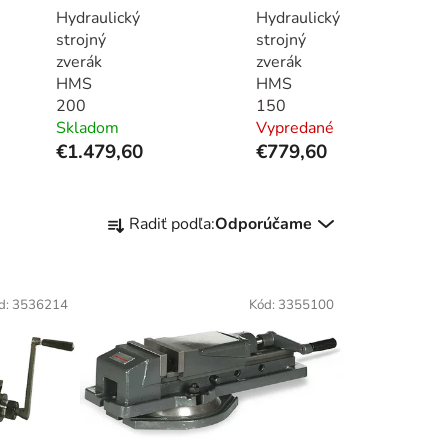
Hydraulický
Hydraulický
strojný
strojný
zverák
zverák
HMS
HMS
200
150
Skladom
Vypredané
€1.479,60
€779,60
R
Radiť podľa:
Odporúčame
a
d
e
d:
3536214
Kód:
3355100
n
i
e
p
r
o