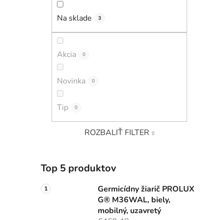
Na sklade
3
Akcia
0
Novinka
0
Tip
0
ROZBALIŤ FILTER
Top 5 produktov
Germicídny žiarič PROLUX
G® M36WAL, biely,
mobilný, uzavretý