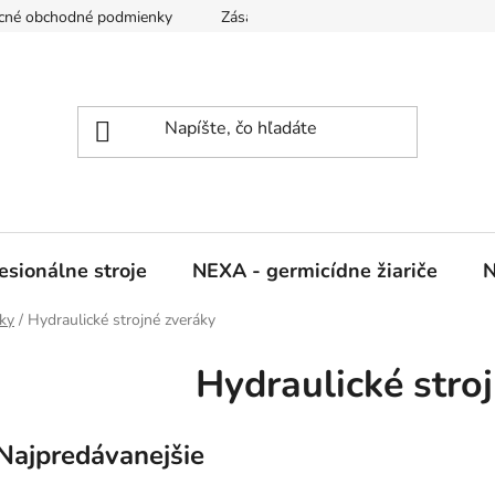
cné obchodné podmienky
Zásady ochrany osobných údajov
sionálne stroje
NEXA - germicídne žiariče
N
ky
/
Hydraulické strojné zveráky
Hydraulické stro
Najpredávanejšie