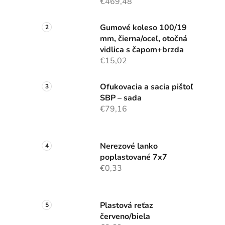
€469,48
Gumové koleso 100/19
mm, čierna/oceľ, otočná
vidlica s čapom+brzda
€15,02
Ofukovacia a sacia pištoľ
SBP – sada
€79,16
Nerezové lanko
poplastované 7x7
€0,33
Plastová reťaz
červeno/biela