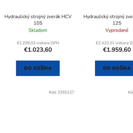
o
d
Hydraulický strojný zverák HCV
Hydraulický strojný zv
u
105
125
k
Skladom
Vypredané
t
o
€1.259,03 vrátane DPH
€2.410,31 vrátane 
€1.023,60
€1.959,60
v
DO KOŠÍKA
DO KOŠÍKA
Kód:
3355127
Kó