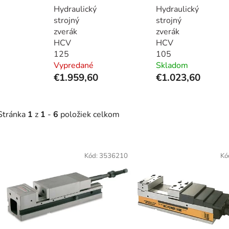
Hydraulický
Hydraulický
strojný
strojný
zverák
zverák
HCV
HCV
125
105
Vypredané
Skladom
€1.959,60
€1.023,60
Stránka
1
z
1
-
6
položiek celkom
V
ý
Kód:
3536210
Kó
p
s
p
r