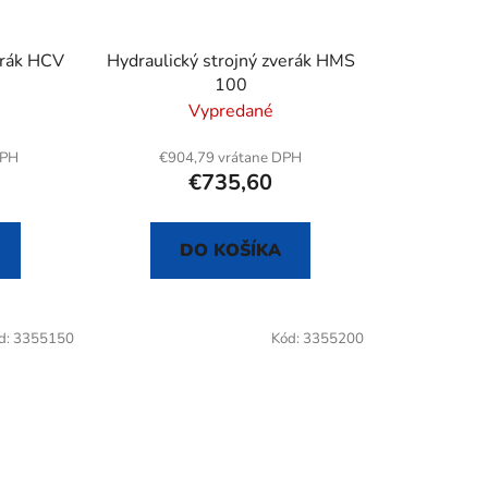
d
u
erák HCV
Hydraulický strojný zverák HMS
k
100
t
Vypredané
o
v
DPH
€904,79 vrátane DPH
€735,60
DO KOŠÍKA
d:
3355150
Kód:
3355200