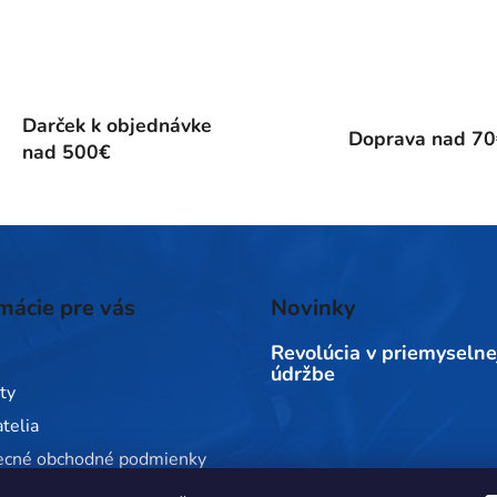
Darček k objednávke
Doprava nad 7
nad 500€
mácie pre vás
Novinky
Revolúcia v priemyselne
údržbe
ty
telia
ecné obchodné podmienky
 ochrany osobných údajov