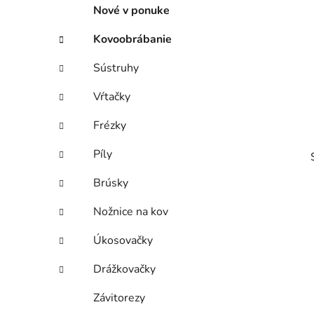
p
r
Nové v ponuke
i
a
e
n
Kovoobrábanie
e
Sústruhy
l
Vŕtačky
Frézky
Píly
Brúsky
Nožnice na kov
Úkosovačky
i
Drážkovačky
Závitorezy