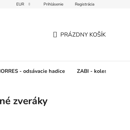
EUR
Prihlásenie
Registrácia
Napíšte nám
PRÁZDNY KOŠÍK
NÁKUPNÝ
KOŠÍK
ORRES - odsávacie hadice
ZABI - kolesá, kladky
jné zveráky