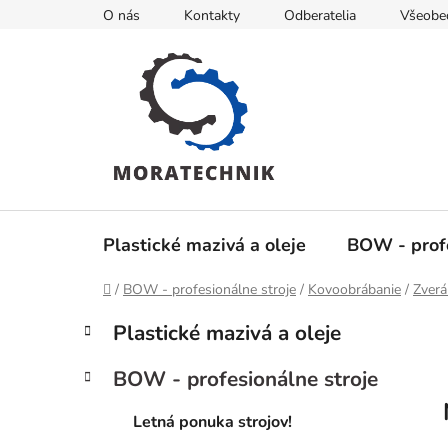
Prejsť
O nás
Kontakty
Odberatelia
Všeobe
na
obsah
Plastické mazivá a oleje
BOW - profe
Domov
/
BOW - profesionálne stroje
/
Kovoobrábanie
/
Zverá
B
K
Preskočiť
Plastické mazivá a oleje
a
kategórie
o
t
č
BOW - profesionálne stroje
e
n
g
ý
Letná ponuka strojov!
ó