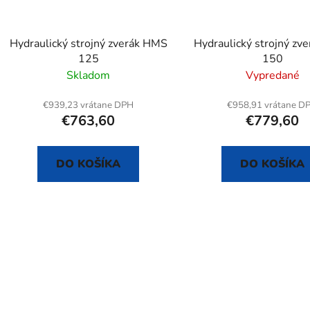
Hydraulický strojný zverák HMS
Hydraulický strojný zv
125
150
Skladom
Vypredané
€939,23 vrátane DPH
€958,91 vrátane D
€763,60
€779,60
DO KOŠÍKA
DO KOŠÍKA
O
v
l
á
d
a