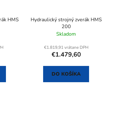
erák HMS
Hydraulický strojný zverák HMS
200
Skladom
PH
€1.819,91 vrátane DPH
€1.479,60
DO KOŠÍKA