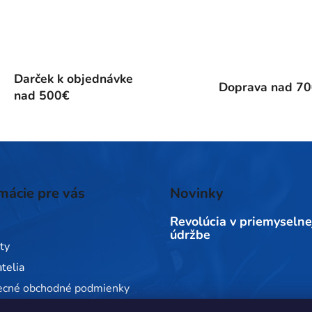
Darček k objednávke
Doprava nad 7
nad 500€
mácie pre vás
Novinky
Revolúcia v priemyselne
údržbe
ty
telia
ecné obchodné podmienky
 ochrany osobných údajov