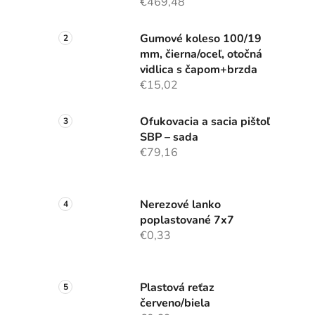
€469,48
Gumové koleso 100/19
mm, čierna/oceľ, otočná
vidlica s čapom+brzda
€15,02
Ofukovacia a sacia pištoľ
SBP – sada
€79,16
Nerezové lanko
poplastované 7x7
€0,33
Plastová reťaz
červeno/biela