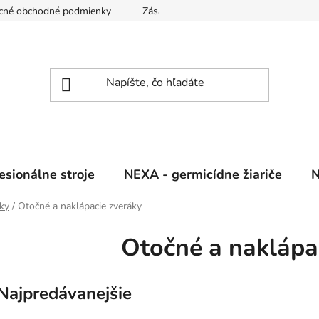
cné obchodné podmienky
Zásady ochrany osobných údajov
sionálne stroje
NEXA - germicídne žiariče
N
ky
/
Otočné a naklápacie zveráky
Otočné a naklápa
Najpredávanejšie