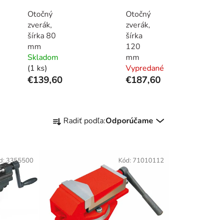
Otočný
Otočný
zverák,
zverák,
šírka 80
šírka
mm
120
Skladom
mm
(1 ks)
Vypredané
€139,60
€187,60
R
Radiť podľa:
Odporúčame
a
d
e
d:
3355500
Kód:
71010112
n
i
e
p
r