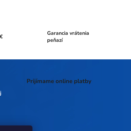
Garancia vrátenia
0€
peňazí
Prijímame online platby
j