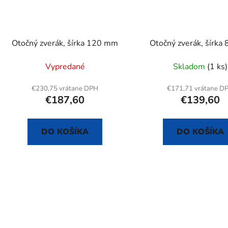
Otočný zverák, šírka 120 mm
Otočný zverák, šírka
Vypredané
Skladom
(1 ks)
€230,75 vrátane DPH
€171,71 vrátane D
€187,60
€139,60
DO KOŠÍKA
DO KOŠÍKA
O
v
l
á
d