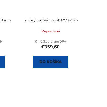
 80 mm
Trojosý otočný zverák MV3-125
Vypredané
PH
€442,31 vrátane DPH
€359,60
DO KOŠÍKA