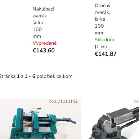
Otočný
Naklápací
zverák,
zverák
šírka
šírka
100
100
mm
mm
Skladom
Vypredané
(1 ks)
€143,60
€141,87
Stránka
1
z
1
-
6
položiek celkom
V
ý
Kód:
71010142
Kó
p
s
p