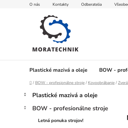
Prejsť
O nás
Kontakty
Odberatelia
Všeobe
na
obsah
Plastické mazivá a oleje
BOW - profe
Domov
/
BOW - profesionálne stroje
/
Kovoobrábanie
/
Zverá
B
K
Preskočiť
Plastické mazivá a oleje
a
kategórie
o
t
č
BOW - profesionálne stroje
e
n
g
ý
Letná ponuka strojov!
ó