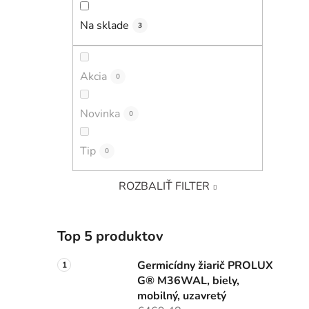
Na sklade
3
Akcia
0
Novinka
0
Tip
0
ROZBALIŤ FILTER
Top 5 produktov
Germicídny žiarič PROLUX
G® M36WAL, biely,
mobilný, uzavretý