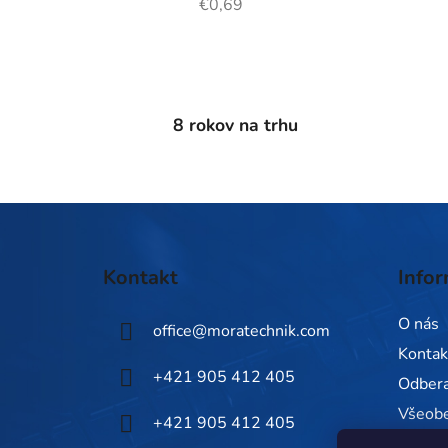
€0,69
8 rokov na trhu
Z
á
Kontakt
Infor
p
ä
O nás
office
@
moratechnik.com
t
Kontak
i
+421 905 412 405
Odbera
e
Všeob
+421 905 412 405
Zásady