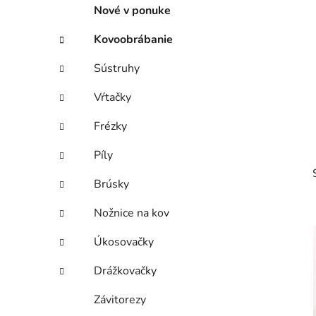
p
r
Nové v ponuke
i
a
e
n
Kovoobrábanie
e
Sústruhy
l
Vŕtačky
Frézky
Píly
Brúsky
Nožnice na kov
Úkosovačky
i
Drážkovačky
Závitorezy