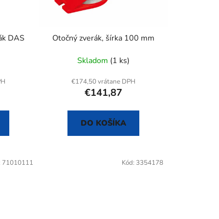
o
d
u
rák DAS
Otočný zverák, šírka 100 mm
k
t
Skladom
(1 ks)
o
v
PH
€174,50 vrátane DPH
€141,87
DO KOŠÍKA
:
71010111
Kód:
3354178