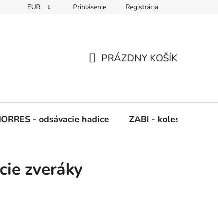
EUR
Prihlásenie
Registrácia
Napíšte nám
PRÁZDNY KOŠÍK
NÁKUPNÝ
KOŠÍK
ORRES - odsávacie hadice
ZABI - kolesá, kladky
cie zveráky