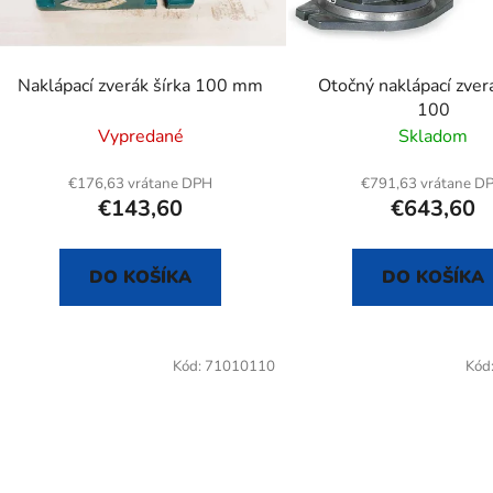
r
o
d
Naklápací zverák šírka 100 mm
Otočný naklápací zve
u
100
k
Vypredané
Skladom
t
o
€176,63 vrátane DPH
€791,63 vrátane D
€143,60
€643,60
v
DO KOŠÍKA
DO KOŠÍKA
Kód:
71010110
Kód