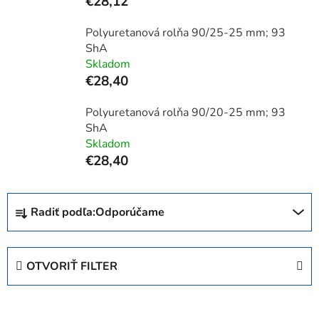
€28,12
Polyuretanová rolňa 90/25-25 mm; 93
ShA
Skladom
€28,40
Polyuretanová rolňa 90/20-25 mm; 93
ShA
Skladom
€28,40
R
Radiť podľa:
Odporúčame
a
d
e
OTVORIŤ FILTER
n
i
V
e