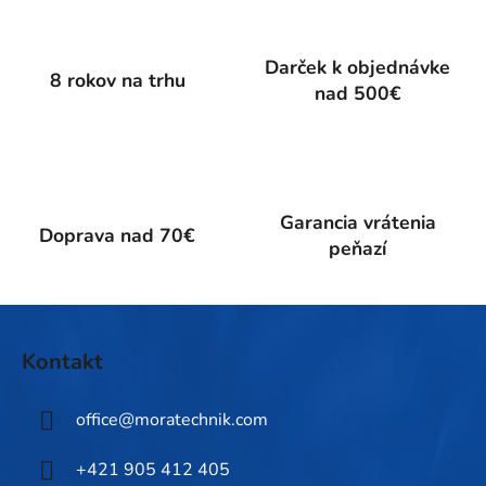
á
d
a
Darček k objednávke
c
8 rokov na trhu
nad 500€
i
e
p
r
v
k
Garancia vrátenia
Doprava nad 70€
y
peňazí
v
ý
p
Z
i
á
Kontakt
s
p
u
ä
office
@
moratechnik.com
t
i
+421 905 412 405