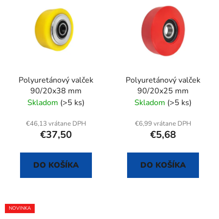
ý
p
p
r
i
o
s
d
p
u
r
k
Polyuretánový valček
Polyuretánový valček
o
t
90/20x38 mm
90/20x25 mm
d
o
Skladom
(>5 ks)
Skladom
(>5 ks)
u
v
k
€46,13 vrátane DPH
€6,99 vrátane DPH
t
€37,50
€5,68
o
v
DO KOŠÍKA
DO KOŠÍKA
NOVINKA