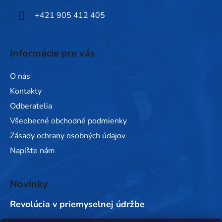
e
+421 905 412 405
Informácie pre vás
O nás
Kontakty
Odberatelia
Všeobecné obchodné podmienky
Zásady ochrany osobných údajov
Napíšte nám
Novinky
Revolúcia v priemyselnej údržbe