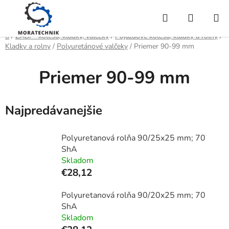
Prejsť
Hľadať
NÁKUP
na
obsah
KOŠÍK
Domov
/
ZABI - kolesá, kladky, valčeky
/
Pojazdové kolesá, kladky a roľny
/
Kladky a rolny
/
Polyuretánové valčeky
/
Priemer 90-99 mm
Priemer 90-99 mm
Najpredávanejšie
Polyuretanová rolňa 90/25x25 mm; 70
ShA
Skladom
€28,12
Polyuretanová rolňa 90/20x25 mm; 70
ShA
Skladom