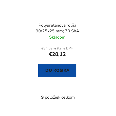
Polyuretanová rolňa
90/25x25 mm; 70 ShA
Skladom
€34,59 vrátane DPH
€28,12
DO KOŠÍKA
9
položiek celkom
O
v
l