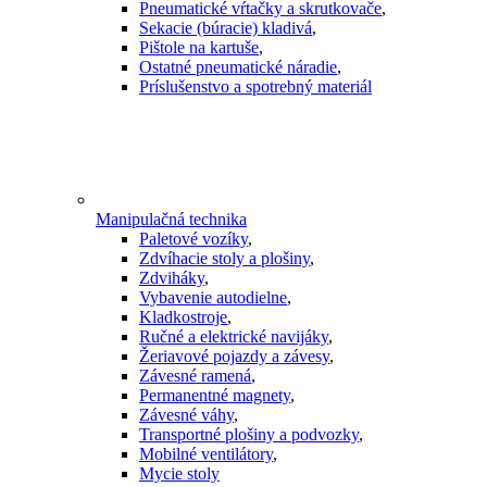
Pneumatické vŕtačky a skrutkovače
,
Sekacie (búracie) kladivá
,
Pištole na kartuše
,
Ostatné pneumatické náradie
,
Príslušenstvo a spotrebný materiál
Manipulačná technika
Paletové vozíky
,
Zdvíhacie stoly a plošiny
,
Zdviháky
,
Vybavenie autodielne
,
Kladkostroje
,
Ručné a elektrické navijáky
,
Žeriavové pojazdy a závesy
,
Závesné ramená
,
Permanentné magnety
,
Závesné váhy
,
Transportné plošiny a podvozky
,
Mobilné ventilátory
,
Mycie stoly