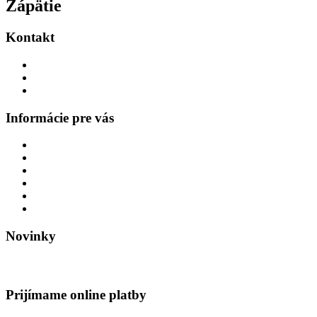
Zápätie
Kontakt
office
@
moratechnik.com
+421 905 412 405
+421 905 412 405
Informácie pre vás
O nás
Kontakty
Odberatelia
Všeobecné obchodné podmienky
Zásady ochrany osobných údajov
Napíšte nám
Novinky
Revolúcia v priemyselnej údržbe
Prijímame online platby