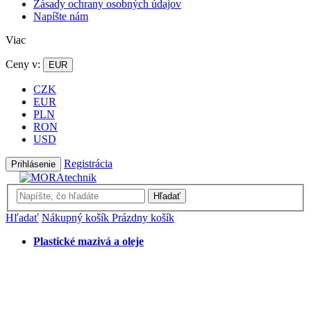
Zásady ochrany osobných údajov
Napíšte nám
Viac
Ceny v:
EUR
CZK
EUR
PLN
RON
USD
Registrácia
Prihlásenie
Hľadať
Hľadať
Nákupný košík
Prázdny košík
Plastické mazivá a oleje