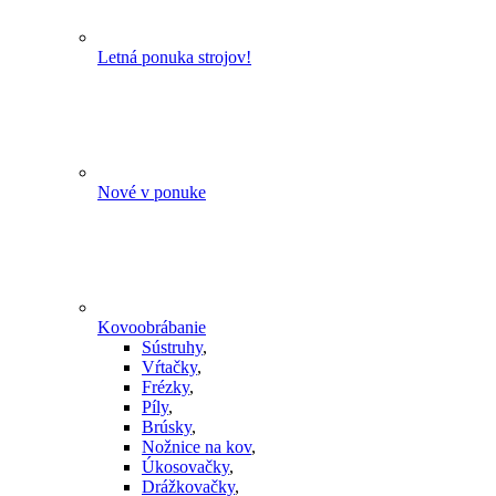
Letná ponuka strojov!
Nové v ponuke
Kovoobrábanie
Sústruhy
,
Vŕtačky
,
Frézky
,
Píly
,
Brúsky
,
Nožnice na kov
,
Úkosovačky
,
Drážkovačky
,