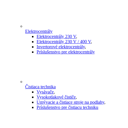
Elektrocentrály
Elektrocentrály 230 V
,
Elektrocentrály 230 V / 400 V
,
Invertorové elektrocentrály
,
Príslušenstvo pre elektrocentrály
Čistiaca technika
Vysávače
,
Vysokotlakové čističe
,
Umývacie a čistiace stroje na podlahy
,
Príslušenstvo pre čistiacu techniku