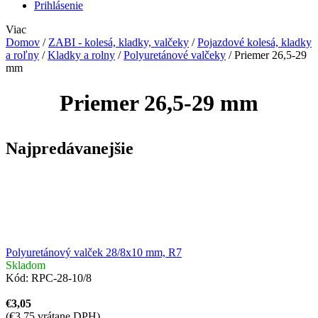
Prihlásenie
Viac
Domov
/
ZABI - kolesá, kladky, valčeky
/
Pojazdové kolesá, kladky
a roľny
/
Kladky a rolny
/
Polyuretánové valčeky
/
Priemer 26,5-29
mm
Priemer 26,5-29 mm
Najpredávanejšie
Polyuretánový valček 28/8x10 mm, R7
Skladom
Kód:
RPC-28-10/8
€3,05
(€3,75 vrátane DPH)