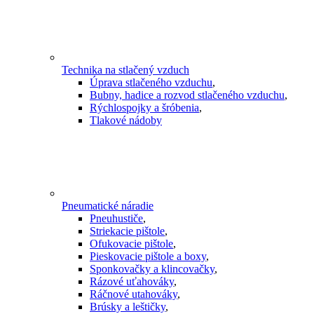
Technika na stlačený vzduch
Úprava stlačeného vzduchu
,
Bubny, hadice a rozvod stlačeného vzduchu
,
Rýchlospojky a šróbenia
,
Tlakové nádoby
Pneumatické náradie
Pneuhustiče
,
Striekacie pištole
,
Ofukovacie pištole
,
Pieskovacie pištole a boxy
,
Sponkovačky a klincovačky
,
Rázové uťahováky
,
Ráčnové utahováky
,
Brúsky a leštičky
,