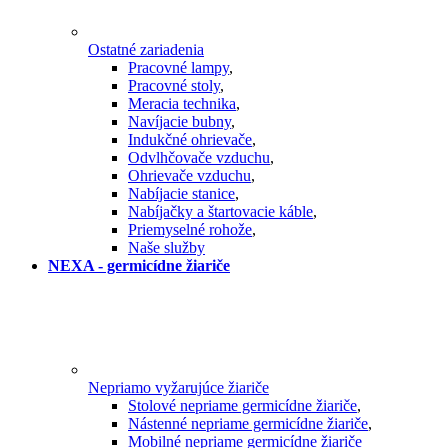
Ostatné zariadenia
Pracovné lampy
,
Pracovné stoly
,
Meracia technika
,
Navíjacie bubny
,
Indukčné ohrievače
,
Odvlhčovače vzduchu
,
Ohrievače vzduchu
,
Nabíjacie stanice
,
Nabíjačky a štartovacie káble
,
Priemyselné rohože
,
Naše služby
NEXA - germicídne žiariče
Nepriamo vyžarujúce žiariče
Stolové nepriame germicídne žiariče
,
Nástenné nepriame germicídne žiariče
,
Mobilné nepriame germicídne žiariče