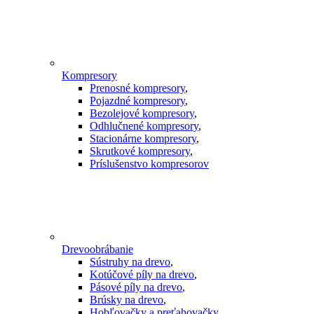
Kompresory
Prenosné kompresory
,
Pojazdné kompresory
,
Bezolejové kompresory
,
Odhlučnené kompresory
,
Stacionárne kompresory
,
Skrutkové kompresory
,
Príslušenstvo kompresorov
Drevoobrábanie
Sústruhy na drevo
,
Kotúčové píly na drevo
,
Pásové píly na drevo
,
Brúsky na drevo
,
Hobľovačky a preťahovačky
,