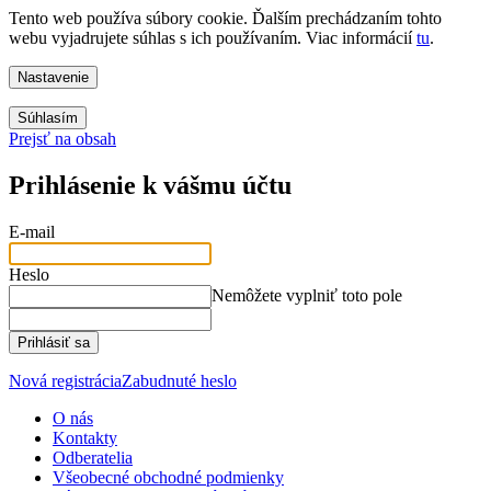
Tento web používa súbory cookie. Ďalším prechádzaním tohto
webu vyjadrujete súhlas s ich používaním. Viac informácií
tu
.
Nastavenie
Súhlasím
Prejsť na obsah
Prihlásenie k vášmu účtu
E-mail
Heslo
Nemôžete vyplniť toto pole
Prihlásiť sa
Nová registrácia
Zabudnuté heslo
O nás
Kontakty
Odberatelia
Všeobecné obchodné podmienky