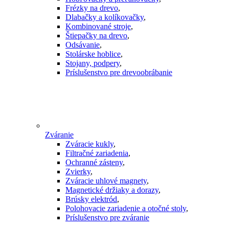
Frézky na drevo
,
Dlabačky a kolíkovačky
,
Kombinované stroje
,
Štiepačky na drevo
,
Odsávanie
,
Stolárske hoblice
,
Stojany, podpery
,
Príslušenstvo pre drevoobrábanie
Zváranie
Zváracie kukly
,
Filtračné zariadenia
,
Ochranné zásteny
,
Zvierky
,
Zváracie uhlové magnety
,
Magnetické držiaky a dorazy
,
Brúsky elektród
,
Polohovacie zariadenie a otočné stoly
,
Príslušenstvo pre zváranie