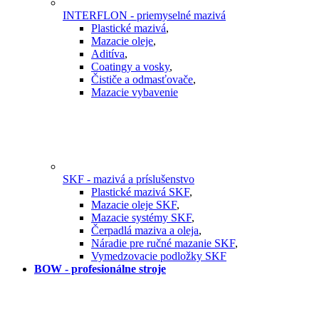
INTERFLON - priemyselné mazivá
Plastické mazivá
,
Mazacie oleje
,
Aditíva
,
Coatingy a vosky
,
Čističe a odmasťovače
,
Mazacie vybavenie
SKF - mazivá a príslušenstvo
Plastické mazivá SKF
,
Mazacie oleje SKF
,
Mazacie systémy SKF
,
Čerpadlá maziva a oleja
,
Náradie pre ručné mazanie SKF
,
Vymedzovacie podložky SKF
BOW - profesionálne stroje