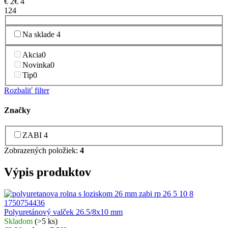
€
2
€
4
1
2
4
Na sklade
4
Akcia
0
Novinka
0
Tip
0
Rozbaliť filter
Značky
ZABI
4
Zobrazených položiek:
4
Výpis produktov
Polyuretánový valček 26.5/8x10 mm
Skladom
(>5 ks)