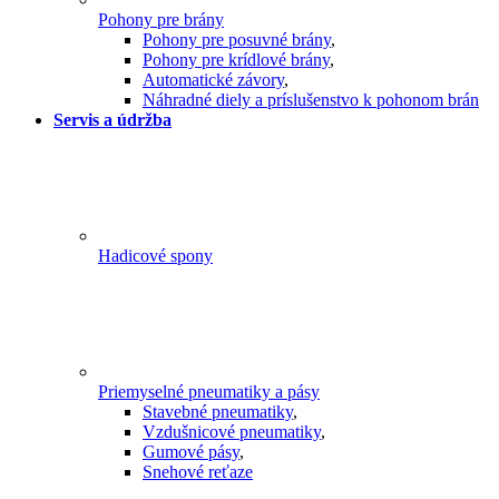
Pohony pre brány
Pohony pre posuvné brány
,
Pohony pre krídlové brány
,
Automatické závory
,
Náhradné diely a príslušenstvo k pohonom brán
Servis a údržba
Hadicové spony
Priemyselné pneumatiky a pásy
Stavebné pneumatiky
,
Vzdušnicové pneumatiky
,
Gumové pásy
,
Snehové reťaze