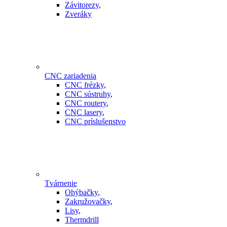
Závitorezy
,
Zveráky
CNC zariadenia
CNC frézky
,
CNC sústruhy
,
CNC routery
,
CNC lasery
,
CNC príslušenstvo
Tvárnenie
Ohýbačky
,
Zakružovačky
,
Lisy
,
Thermdrill