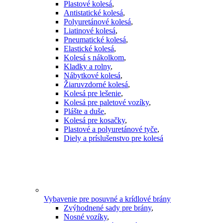
Plastové kolesá
,
Antistatické kolesá
,
Polyuretánové kolesá
,
Liatinové kolesá
,
Pneumatické kolesá
,
Elastické kolesá
,
Kolesá s nákolkom
,
Kladky a rolny
,
Nábytkové kolesá
,
Žiaruvzdorné kolesá
,
Kolesá pre lešenie
,
Kolesá pre paletové vozíky
,
Plášte a duše
,
Kolesá pre kosačky
,
Plastové a polyuretánové tyče
,
Diely a príslušenstvo pre kolesá
Vybavenie pre posuvné a krídlové brány
Zvýhodnené sady pre brány
,
Nosné vozíky
,