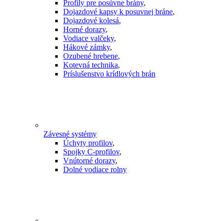
Profily pre posúvne brány
,
Dojazdové kapsy k posuvnej bráne
,
Dojazdové kolesá
,
Horné dorazy
,
Vodiace valčeky
,
Hákové zámky
,
Ozubené hrebene
,
Kotevná technika
,
Príslušenstvo krídlových brán
Závesné systémy
Úchyty profilov
,
Spojky C-profilov
,
Vnútorné dorazy
,
Dolné vodiace rolny