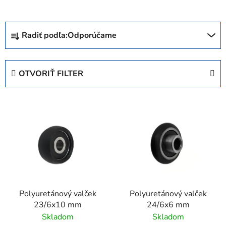
R
Radiť podľa:
Odporúčame
a
d
e
OTVORIŤ FILTER
n
i
V
e
ý
p
p
r
i
o
s
d
p
u
r
k
Polyuretánový valček
Polyuretánový valček
o
t
23/6x10 mm
24/6x6 mm
d
o
Skladom
Skladom
u
v