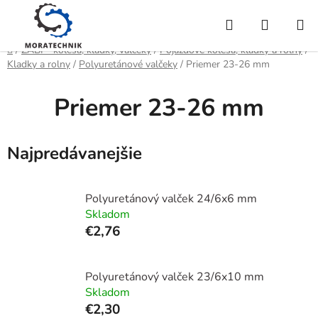
Prejsť
Hľadať
NÁKUP
na
obsah
KOŠÍK
Domov
/
ZABI - kolesá, kladky, valčeky
/
Pojazdové kolesá, kladky a roľny
/
Kladky a rolny
/
Polyuretánové valčeky
/
Priemer 23-26 mm
Priemer 23-26 mm
Najpredávanejšie
Polyuretánový valček 24/6x6 mm
Skladom
€2,76
Polyuretánový valček 23/6x10 mm
Skladom
€2,30