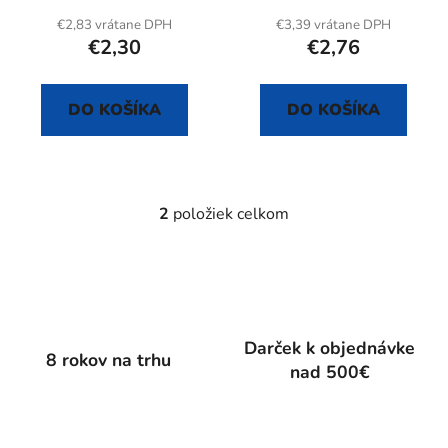
k
€2,83 vrátane DPH
€3,39 vrátane DPH
t
€2,30
€2,76
o
v
DO KOŠÍKA
DO KOŠÍKA
2
položiek celkom
O
v
l
á
d
a
Darček k objednávke
c
8 rokov na trhu
nad 500€
i
e
p
r