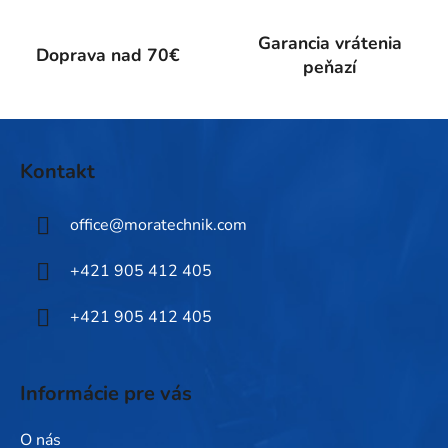
v
k
Garancia vrátenia
Doprava nad 70€
y
peňazí
v
ý
p
Z
i
á
Kontakt
s
p
u
ä
office
@
moratechnik.com
t
i
+421 905 412 405
e
+421 905 412 405
Informácie pre vás
O nás