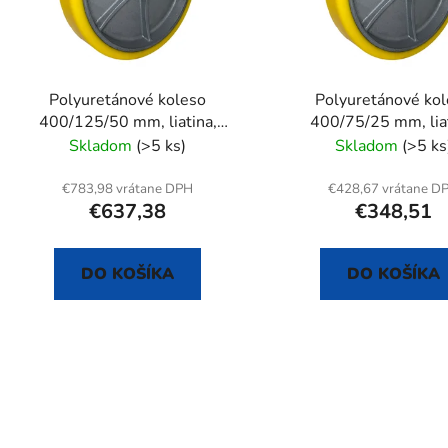
p
r
o
d
Polyuretánové koleso
Polyuretánové ko
u
400/125/50 mm, liatina,
400/75/25 mm, liat
k
samostatné
samostatné
Skladom
(>5 ks)
Skladom
(>5 ks
t
o
€783,98 vrátane DPH
€428,67 vrátane D
€637,38
€348,51
v
DO KOŠÍKA
DO KOŠÍKA
O
v
l
á
d