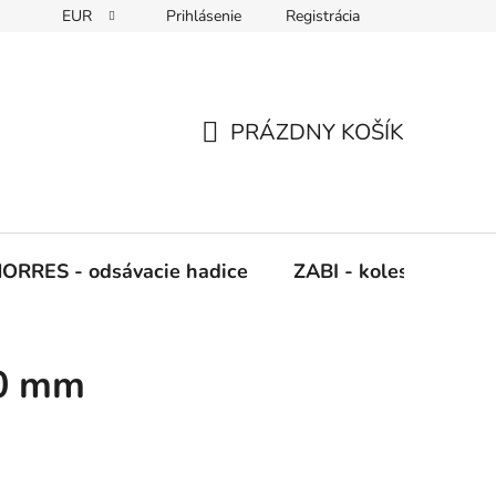
EUR
Prihlásenie
Registrácia
Napíšte nám
PRÁZDNY KOŠÍK
NÁKUPNÝ
KOŠÍK
ORRES - odsávacie hadice
ZABI - kolesá, kladky
00 mm