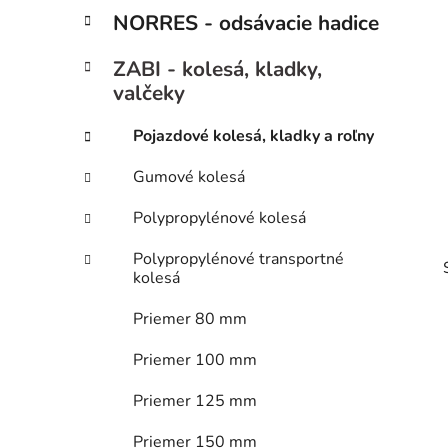
p
r
NORRES - odsávacie hadice
i
a
e
n
ZABI - kolesá, kladky,
e
valčeky
l
Pojazdové kolesá, kladky a roľny
Gumové kolesá
Polypropylénové kolesá
Polypropylénové transportné
kolesá
Priemer 80 mm
Priemer 100 mm
Priemer 125 mm
i
Priemer 150 mm