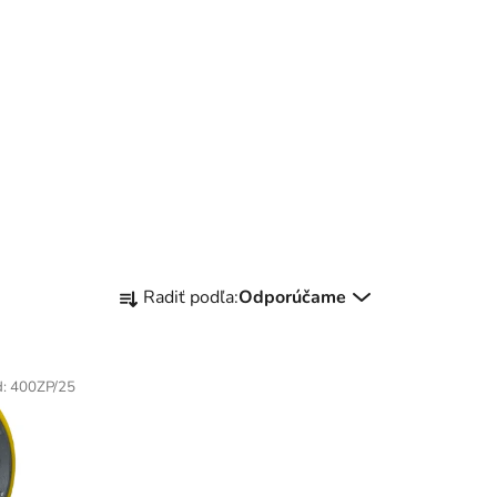
R
Radiť podľa:
Odporúčame
a
d
e
d:
400ZP/25
n
i
e
p