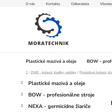
Prejsť
O nás
Kontakty
Odberatelia
Všeobe
na
obsah
Plastické mazivá a oleje
BOW - profe
Domov
/
ZABI - kolesá, kladky, valčeky
/
Pojazdové kolesá, kl
B
K
Preskočiť
Plastické mazivá a oleje
a
kategórie
o
t
č
BOW - profesionálne stroje
e
n
g
ý
NEXA - germicídne žiariče
ó