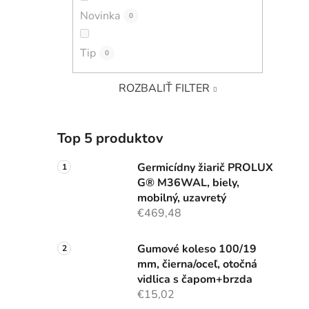
Novinka
0
Tip
0
ROZBALIŤ FILTER
Top 5 produktov
Germicídny žiarič PROLUX
G® M36WAL, biely,
mobilný, uzavretý
€469,48
Gumové koleso 100/19
mm, čierna/oceľ, otočná
vidlica s čapom+brzda
€15,02