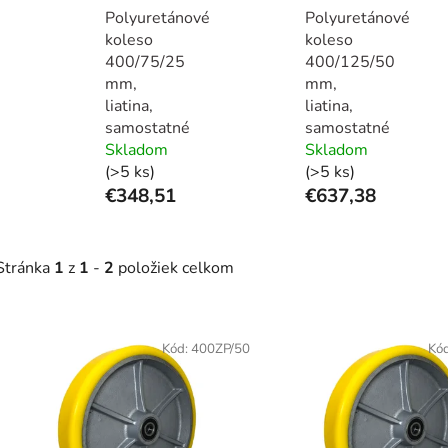
Polyuretánové
Polyuretánové
koleso
koleso
400/75/25
400/125/50
mm,
mm,
liatina,
liatina,
samostatné
samostatné
Skladom
Skladom
(>5 ks)
(>5 ks)
€348,51
€637,38
Stránka
1
z
1
-
2
položiek celkom
V
ý
Kód:
400ZP/50
Kó
p
s