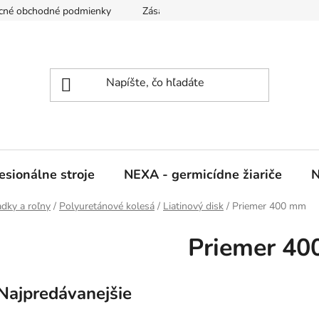
cné obchodné podmienky
Zásady ochrany osobných údajov
sionálne stroje
NEXA - germicídne žiariče
N
adky a roľny
/
Polyuretánové kolesá
/
Liatinový disk
/
Priemer 400 mm
Priemer 4
Najpredávanejšie