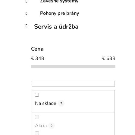
Závesné systémy
Pohony pre brány
Servis a údržba
Cena
€
348
€
638
Na sklade
2
Akcia
0