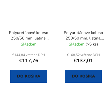
Polyuretánové koleso
Polyuretánové koleso
250/50 mm, liatina,
250/50 mm, liatina,
otočná vidlica s doskou
otočná vidlica s
Skladom
Skladom
(>5 ks)
doskou+brzda
€144,84 vrátane DPH
€168,52 vrátane DPH
€117,76
€137,01
DO KOŠÍKA
DO KOŠÍKA