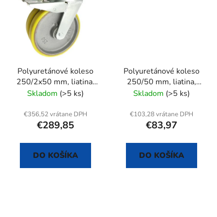
Polyuretánové koleso
Polyuretánové koleso
250/2x50 mm, liatina,
250/50 mm, liatina,
otočná vidlica s
pevná vidlica s doskou
Skladom
(>5 ks)
Skladom
(>5 ks)
doskou+brzda
€356,52 vrátane DPH
€103,28 vrátane DPH
€289,85
€83,97
DO KOŠÍKA
DO KOŠÍKA