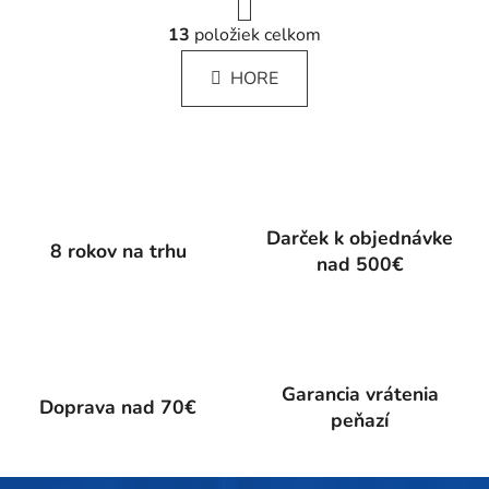
r
O
á
13
položiek celkom
v
n
l
k
HORE
á
o
d
v
a
a
c
n
i
i
e
e
p
Darček k objednávke
8 rokov na trhu
r
nad 500€
v
k
y
v
ý
Garancia vrátenia
p
Doprava nad 70€
peňazí
i
s
u