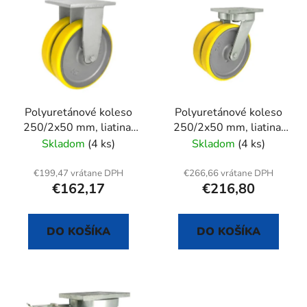
ý
p
p
r
i
o
s
d
p
u
r
k
Polyuretánové koleso
Polyuretánové koleso
o
t
250/2x50 mm, liatina,
250/2x50 mm, liatina,
d
o
pevná vidlica s doskou
otočná vidlica s doskou
Skladom
(4 ks)
Skladom
(4 ks)
u
v
k
€199,47 vrátane DPH
€266,66 vrátane DPH
t
€162,17
€216,80
o
v
DO KOŠÍKA
DO KOŠÍKA