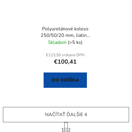
Polyuretánové koleso
250/50/20 mm, liatina,
samostatné
Skladom
(>5 ks)
€123,50 vrátane DPH
€100,41
DO KOŠÍKA
NAČÍTAŤ ĎALŠIE 4
S
1
t
2