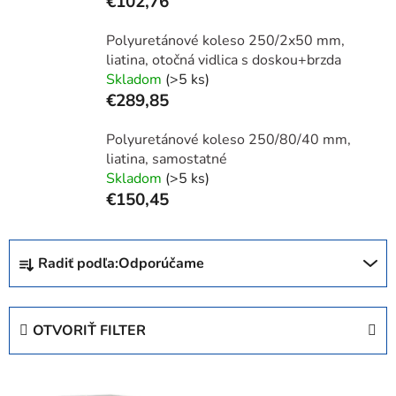
€102,76
Polyuretánové koleso 250/2x50 mm,
liatina, otočná vidlica s doskou+brzda
Skladom
(>5 ks)
€289,85
Polyuretánové koleso 250/80/40 mm,
liatina, samostatné
Skladom
(>5 ks)
€150,45
R
Radiť podľa:
Odporúčame
a
d
e
OTVORIŤ FILTER
n
i
V
e