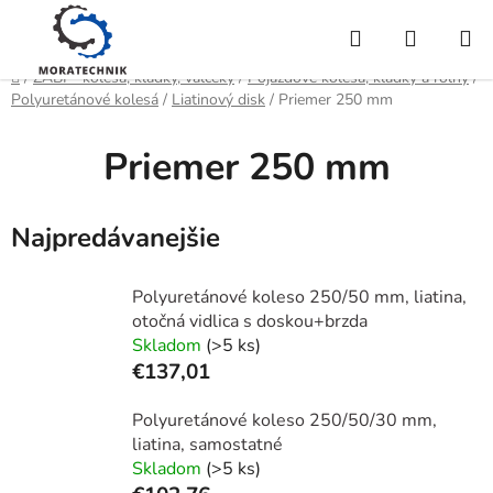
Prejsť
Hľadať
NÁKUP
na
obsah
KOŠÍK
Domov
/
ZABI - kolesá, kladky, valčeky
/
Pojazdové kolesá, kladky a roľny
/
Polyuretánové kolesá
/
Liatinový disk
/
Priemer 250 mm
Priemer 250 mm
Najpredávanejšie
Polyuretánové koleso 250/50 mm, liatina,
otočná vidlica s doskou+brzda
Skladom
(>5 ks)
€137,01
Polyuretánové koleso 250/50/30 mm,
liatina, samostatné
Skladom
(>5 ks)