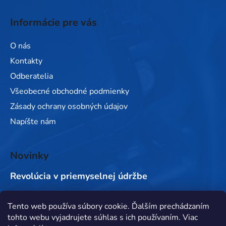
Informácie pre vás
O nás
Kontakty
Odberatelia
Všeobecné obchodné podmienky
Zásady ochrany osobných údajov
Napíšte nám
Novinky
Revolúcia v priemyselnej údržbe
Tento web používa súbory cookie. Ďalším prechádzaním
Prijímame online platby
tohto webu vyjadrujete súhlas s ich používaním. Viac