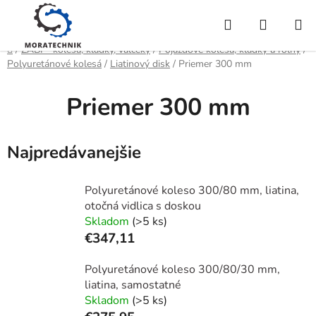
Prejsť
Hľadať
NÁKUP
na
obsah
KOŠÍK
Domov
/
ZABI - kolesá, kladky, valčeky
/
Pojazdové kolesá, kladky a roľny
/
Polyuretánové kolesá
/
Liatinový disk
/
Priemer 300 mm
Priemer 300 mm
Najpredávanejšie
Polyuretánové koleso 300/80 mm, liatina,
otočná vidlica s doskou
Skladom
(>5 ks)
€347,11
Polyuretánové koleso 300/80/30 mm,
liatina, samostatné
Skladom
(>5 ks)