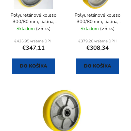
p
u
r
k
Polyuretánové koleso
Polyuretánové koleso
o
t
300/80 mm, liatina,
300/80 mm, liatina,
d
o
otočná vidlica s doskou
pevná vidlica s doskou
Skladom
(>5 ks)
Skladom
(>5 ks)
u
v
k
€426,95 vrátane DPH
€379,26 vrátane DPH
t
€347,11
€308,34
o
v
DO KOŠÍKA
DO KOŠÍKA