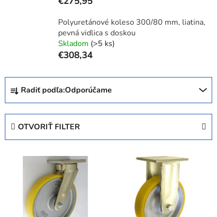
€275,95
Polyuretánové koleso 300/80 mm, liatina,
pevná vidlica s doskou
Skladom
(>5 ks)
€308,34
R
Radiť podľa:
Odporúčame
a
d
e
OTVORIŤ FILTER
n
i
V
e
ý
p
p
r
i
o
s
d