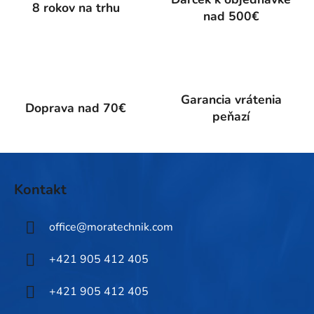
c
8 rokov na trhu
nad 500€
i
e
p
r
v
k
Garancia vrátenia
Doprava nad 70€
y
peňazí
v
ý
p
Z
i
á
Kontakt
s
p
u
ä
office
@
moratechnik.com
t
i
+421 905 412 405
e
+421 905 412 405