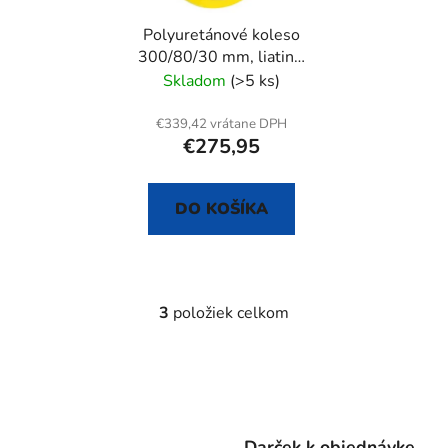
Polyuretánové koleso
300/80/30 mm, liatina,
samostatné
Skladom
(>5 ks)
€339,42 vrátane DPH
€275,95
DO KOŠÍKA
3
položiek celkom
O
v
l
á
d
a
Darček k objednávke