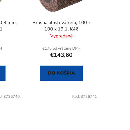
o
d
u
 0,3 mm,
Brúsna plastová kefa, 100 x
k
,1
100 x 19,1, K46
t
Vypredané
o
v
PH
€176,63 vrátane DPH
€143,60
DO KOŠÍKA
d:
3726740
Kód:
3726741