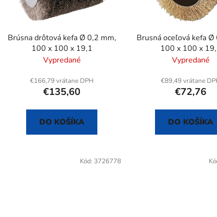
r
o
d
Brúsna drôtová kefa Ø 0,2 mm,
Brusná oceľová kefa Ø
u
100 x 100 x 19,1
100 x 100 x 19
k
Vypredané
Vypredané
t
o
€166,79 vrátane DPH
€89,49 vrátane D
€135,60
€72,76
v
DO KOŠÍKA
DO KOŠÍKA
Kód:
3726778
Kó