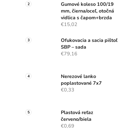
Gumové koleso 100/19
mm, čierna/oceľ, otočná
vidlica s čapom+brzda
€15,02
Ofukovacia a sacia pištoľ
SBP – sada
€79,16
Nerezové lanko
poplastované 7x7
€0,33
Plastová reťaz
červeno/biela
€0,69