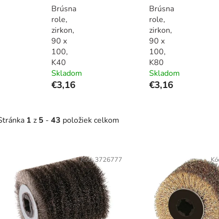
Brúsna
Brúsna
role,
role,
zirkon,
zirkon,
90 x
90 x
100,
100,
K40
K80
Skladom
Skladom
€3,16
€3,16
Stránka
1
z
5
-
43
položiek celkom
V
ý
Kód:
3726777
Kó
p
s
p