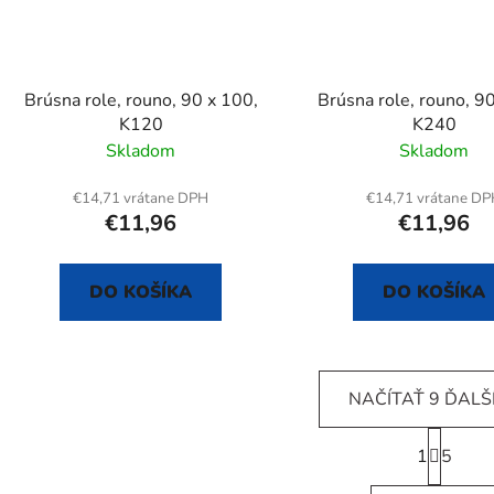
Brúsna role, rouno, 90 x 100,
Brúsna role, rouno, 9
K120
K240
Skladom
Skladom
€14,71 vrátane DPH
€14,71 vrátane D
€11,96
€11,96
DO KOŠÍKA
DO KOŠÍKA
NAČÍTAŤ 9 ĎALŠ
S
1
t
5
O
r
v