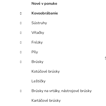
p
r
Nové v ponuke
i
a
e
n
Kovoobrábanie
e
Sústruhy
l
Vŕtačky
Frézky
Píly
Brúsky
Kotúčové brúsky
Leštičky
i
Brúsky na vrtáky, nástrojové brúsky
Kartáčové brúsky