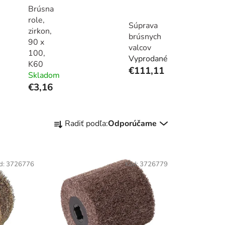
Brúsna
role,
Súprava
zirkon,
brúsnych
90 x
valcov
100,
Vyprodané
K60
€111,11
Skladom
€3,16
R
Radiť podľa:
Odporúčame
a
d
e
d:
3726776
Kód:
3726779
n
i
e
p
r