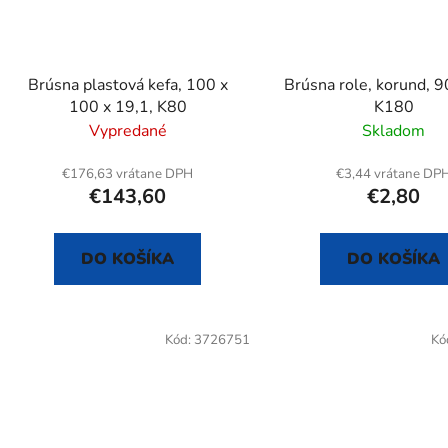
Brúsna plastová kefa, 100 x
Brúsna role, korund, 9
100 x 19,1, K80
K180
Vypredané
Skladom
€176,63 vrátane DPH
€3,44 vrátane DP
€143,60
€2,80
DO KOŠÍKA
DO KOŠÍKA
Kód:
3726751
Kó