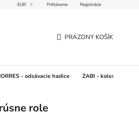
EUR
Prihlásenie
Registrácia
Napíšte nám
PRÁZDNY KOŠÍK
NÁKUPNÝ
KOŠÍK
ORRES - odsávacie hadice
ZABI - kolesá, kladky
rúsne role