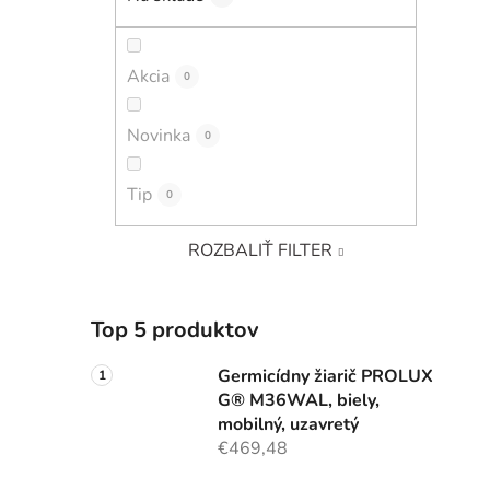
Akcia
0
Novinka
0
Tip
0
ROZBALIŤ FILTER
Top 5 produktov
Germicídny žiarič PROLUX
G® M36WAL, biely,
mobilný, uzavretý
€469,48