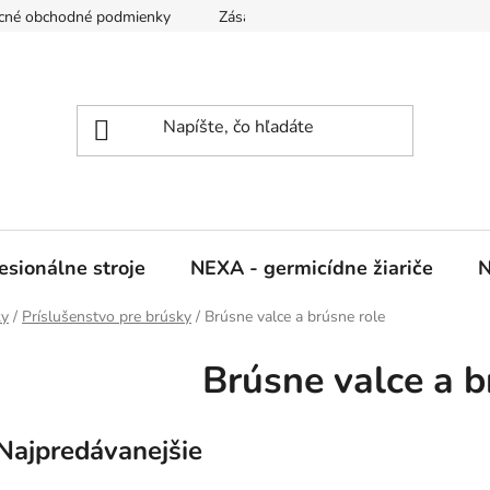
cné obchodné podmienky
Zásady ochrany osobných údajov
sionálne stroje
NEXA - germicídne žiariče
N
ky
/
Príslušenstvo pre brúsky
/
Brúsne valce a brúsne role
Brúsne valce a b
Najpredávanejšie