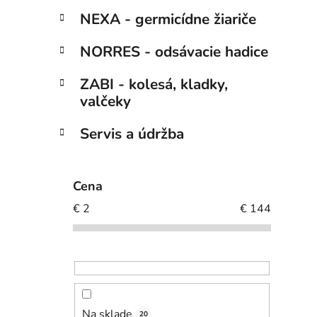
NEXA - germicídne žiariče
NORRES - odsávacie hadice
ZABI - kolesá, kladky,
valčeky
Servis a údržba
Cena
€
2
€
144
Na sklade
20