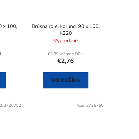
0 x 100,
Brúsna role, korund, 90 x 100,
K220
Vypredané
H
€3,39 vrátane DPH
€2,76
DO KOŠÍKA
d:
3726752
Kód:
3726750