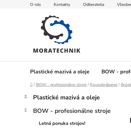
Prejsť
O nás
Kontakty
Odberatelia
Všeobe
na
obsah
Plastické mazivá a oleje
BOW - profe
Domov
/
BOW - profesionálne stroje
/
Kovoobrábanie
/
Brús
B
K
Preskočiť
Plastické mazivá a oleje
a
kategórie
o
t
č
BOW - profesionálne stroje
e
n
g
ý
Letná ponuka strojov!
ó