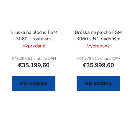
Brúska na plocho FSM
Brúska na plocho FSM
3060 - zostava s
3060 s NC riadeným
magnetickým
vertikálnym posuvom
Vypredané
Vypredané
separátorom
€43.295,51 vrátane DPH
€44.279,51 vrátane DPH
€35.199,60
€35.999,60
DO KOŠÍKA
DO KOŠÍKA