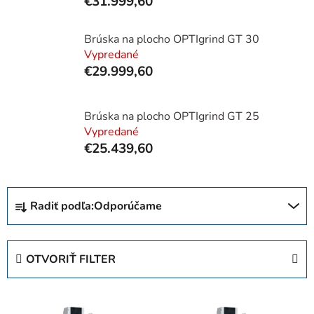
€31.999,60
Brúska na plocho OPTIgrind GT 30
Vypredané
€29.999,60
Brúska na plocho OPTIgrind GT 25
Vypredané
€25.439,60
R
Radiť podľa:
Odporúčame
a
d
e
OTVORIŤ FILTER
n
i
V
e