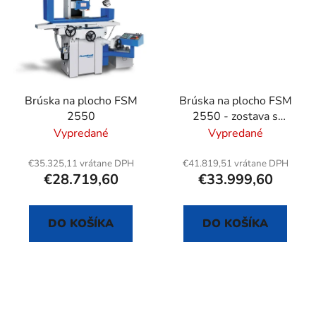
Brúska na plocho FSM
Brúska na plocho FSM
2550
2550 - zostava s
magnetickým
Vypredané
Vypredané
separátorom
€35.325,11 vrátane DPH
€41.819,51 vrátane DPH
€28.719,60
€33.999,60
DO KOŠÍKA
DO KOŠÍKA