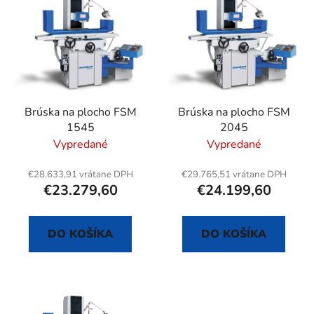
ý
p
p
r
i
o
s
d
p
u
r
k
Brúska na plocho FSM
Brúska na plocho FSM
o
t
1545
2045
d
o
Vypredané
Vypredané
u
v
k
€28.633,91 vrátane DPH
€29.765,51 vrátane DPH
t
€23.279,60
€24.199,60
o
v
DO KOŠÍKA
DO KOŠÍKA