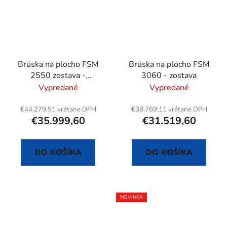
Brúska na plocho FSM
Brúska na plocho FSM
2550 zostava -
3060 - zostava
odmerovanie a
Vypredané
Vypredané
magnetický separátor
€44.279,51 vrátane DPH
€38.769,11 vrátane DPH
€35.999,60
€31.519,60
DO KOŠÍKA
DO KOŠÍKA
NOVINKA