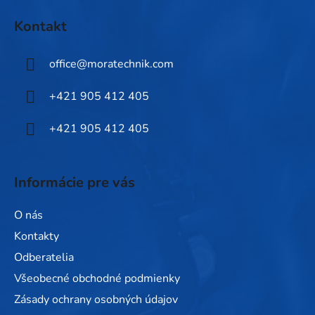
á
Kontakt
p
ä
office
@
moratechnik.com
t
i
+421 905 412 405
e
+421 905 412 405
Informácie pre vás
O nás
Kontakty
Odberatelia
Všeobecné obchodné podmienky
Zásady ochrany osobných údajov