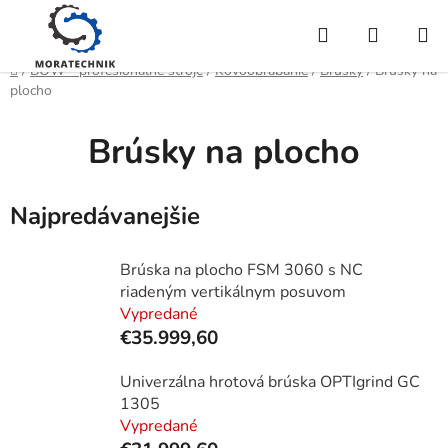
Prejsť
Hľadať
NÁKUP
na
obsah
KOŠÍK
Domov
/
BOW - profesionálne stroje
/
Kovoobrábanie
/
Brúsky
/
Brúsky na
plocho
Brúsky na plocho
Najpredávanejšie
Brúska na plocho FSM 3060 s NC
riadeným vertikálnym posuvom
Vypredané
€35.999,60
Univerzálna hrotová brúska OPTIgrind GC
1305
Vypredané