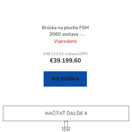
Brúska na plocho FSM
3060 zostava -
odmerovanie a
Vypredané
magnetický separátor
€48.215,51 vrátane DPH
€39.199,60
DO KOŠÍKA
NAČÍTAŤ ĎALŠIE 4
S
1
t
2