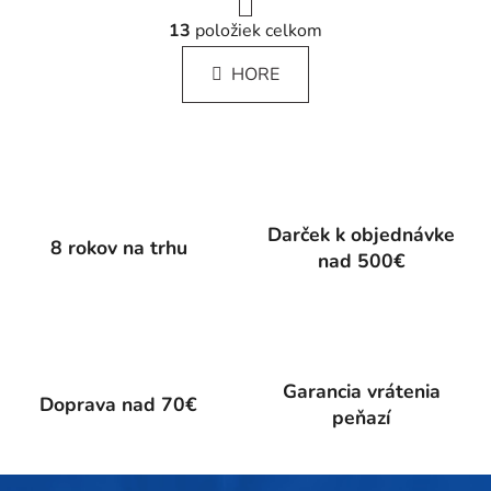
r
O
á
13
položiek celkom
v
n
l
k
HORE
á
o
d
v
a
a
c
n
i
i
e
e
p
Darček k objednávke
8 rokov na trhu
r
nad 500€
v
k
y
v
ý
Garancia vrátenia
p
Doprava nad 70€
peňazí
i
s
u
Z