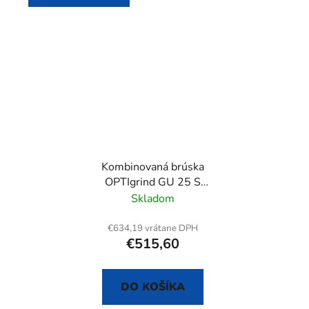
Kombinovaná brúska
OPTIgrind GU 25 S
(400 V)
Skladom
€634,19 vrátane DPH
€515,60
DO KOŠÍKA