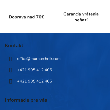
v
ý
Garancia vrátenia
p
Doprava nad 70€
peňazí
i
s
u
Z
á
Kontakt
p
ä
office
@
moratechnik.com
t
i
+421 905 412 405
e
+421 905 412 405
Informácie pre vás