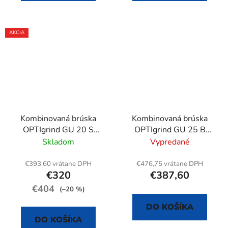
AKCIA
Kombinovaná brúska
Kombinovaná brúska
OPTIgrind GU 20 S
OPTIgrind GU 25 B
(400 V)
(400 V)
Skladom
Vypredané
€393,60 vrátane DPH
€476,75 vrátane DPH
€320
€387,60
€404
(–20 %)
DO KOŠÍKA
DO KOŠÍKA