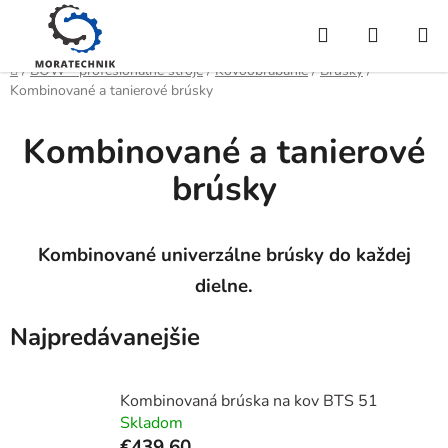
Prejsť
Hľadať
NÁKUP
na
obsah
KOŠÍK
Domov
/
BOW - profesionálne stroje
/
Kovoobrábanie
/
Brúsky
/
Kombinované a tanierové brúsky
Kombinované a tanierové
brúsky
Kombinované univerzálne brúsky do každej
dielne.
Najpredávanejšie
Kombinovaná brúska na kov BTS 51
Skladom
€439,60