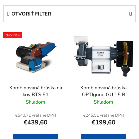
d
e
OTVORIŤ FILTER
n
i
V
e
NOVINKA
ý
p
p
r
i
o
s
d
p
u
r
k
Kombinovaná brúska na
Kombinovaná brúska
o
t
kov BTS 51
OPTIgrind GU 15 B
d
o
(230 V)
Skladom
Skladom
u
v
k
€540,71 vrátane DPH
€245,51 vrátane DPH
t
€439,60
€199,60
o
v