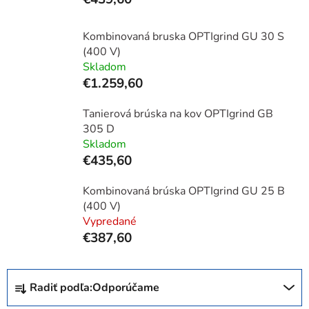
Kombinovaná bruska OPTIgrind GU 30 S
(400 V)
Skladom
€1.259,60
Tanierová brúska na kov OPTIgrind GB
305 D
Skladom
€435,60
Kombinovaná brúska OPTIgrind GU 25 B
(400 V)
Vypredané
€387,60
R
Radiť podľa:
Odporúčame
a