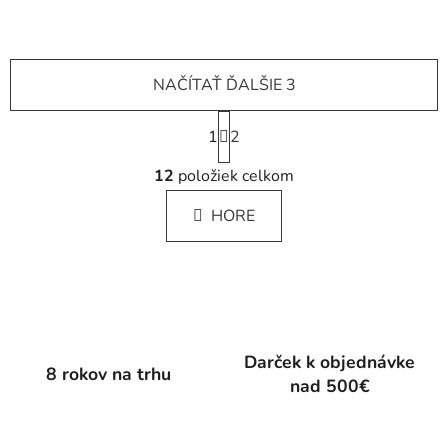
NAČÍTAŤ ĎALŠIE 3
S
1
t
2
r
O
á
12
položiek celkom
v
n
l
k
HORE
á
o
d
v
a
a
c
n
i
i
e
e
p
Darček k objednávke
8 rokov na trhu
r
nad 500€
v
k
y