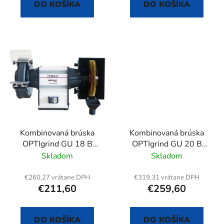
DO KOŠÍKA
DO KOŠÍKA
Kombinovaná brúska
Kombinovaná brúska
OPTIgrind GU 18 B
OPTIgrind GU 20 B
(230 V)
(230 V)
Skladom
Skladom
€260,27 vrátane DPH
€319,31 vrátane DPH
€211,60
€259,60
DO KOŠÍKA
DO KOŠÍKA