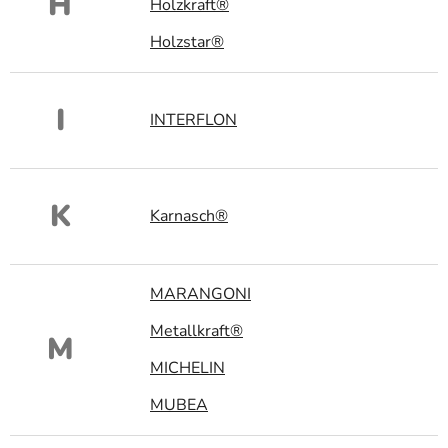
H
Holzkraft®
Holzstar®
I
INTERFLON
K
Karnasch®
MARANGONI
Metallkraft®
M
MICHELIN
MUBEA