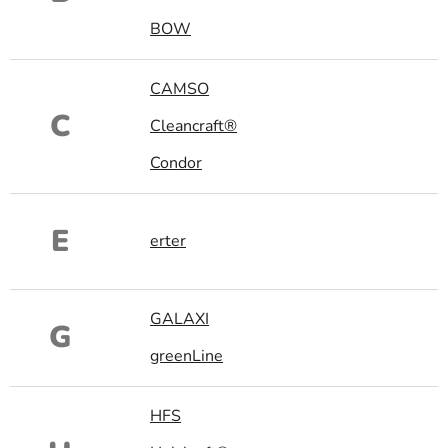
BOW
CAMSO
C
Cleancraft®
Condor
E
erter
GALAXI
G
greenLine
HFS