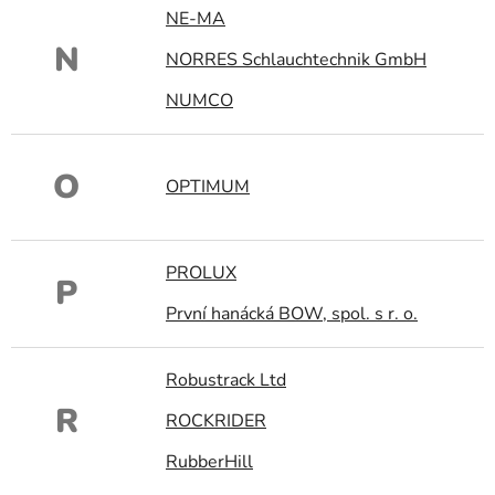
NE-MA
N
NORRES Schlauchtechnik GmbH
NUMCO
O
OPTIMUM
PROLUX
P
První hanácká BOW, spol. s r. o.
Robustrack Ltd
R
ROCKRIDER
RubberHill