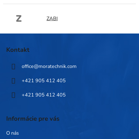
Z
ZABI
Z
á
Kontakt
p
ä
office
@
moratechnik.com
t
i
+421 905 412 405
e
+421 905 412 405
Informácie pre vás
O nás