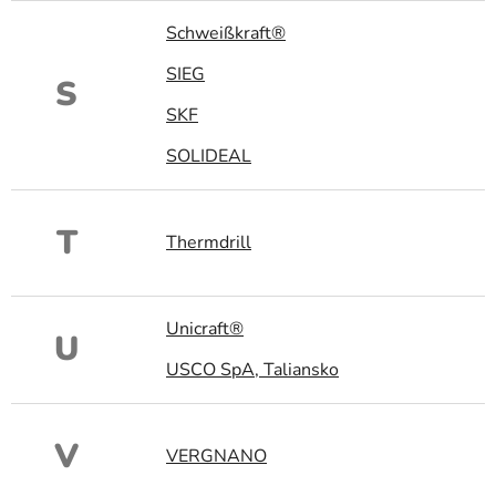
Schweißkraft®
SIEG
S
SKF
SOLIDEAL
T
Thermdrill
Unicraft®
U
USCO SpA, Taliansko
V
VERGNANO