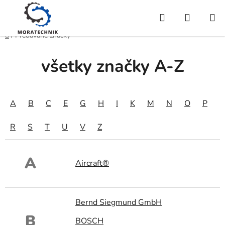
Prejsť
Hľadať
NÁKUP
na
obsah
KOŠÍK
Domov
/
Predávané značky
všetky značky A-Z
A
B
C
E
G
H
I
K
M
N
O
P
R
S
T
U
V
Z
A
Aircraft®
Bernd Siegmund GmbH
B
BOSCH