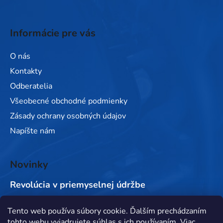
Informácie pre vás
O nás
Kontakty
Odberatelia
Všeobecné obchodné podmienky
Zásady ochrany osobných údajov
Napíšte nám
Novinky
Revolúcia v priemyselnej údržbe
Tento web používa súbory cookie. Ďalším prechádzaním
Prijímame online platby
tohto webu vyjadrujete súhlas s ich používaním. Viac