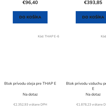
€96,40
€393,85
DO KOŠÍKA
DO KOŠÍKA
Kód:
THAP E-6
Kód
Blok prívodu oleja pre THAP E
Blok prívodu vzduchu 
E
Na dotaz
Na dotaz
€2.352,93 vrátane DPH
€1.878,23 vrátane 