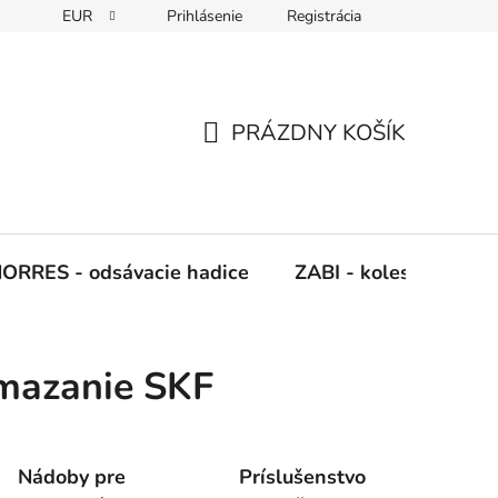
EUR
Prihlásenie
Registrácia
Napíšte nám
PRÁZDNY KOŠÍK
NÁKUPNÝ
KOŠÍK
ORRES - odsávacie hadice
ZABI - kolesá, kladky
 mazanie SKF
Nádoby pre
Príslušenstvo