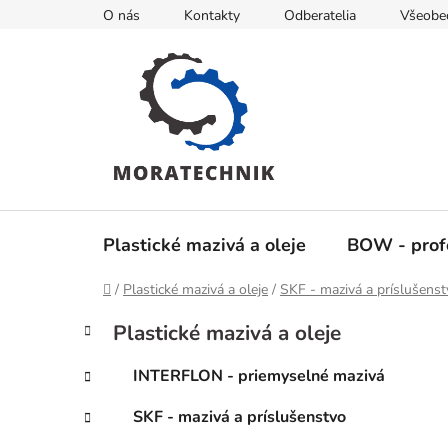
Prejsť
O nás
Kontakty
Odberatelia
Všeobe
na
obsah
Plastické mazivá a oleje
BOW - profe
Domov
/
Plastické mazivá a oleje
/
SKF - mazivá a príslušens
B
K
Preskočiť
Plastické mazivá a oleje
a
kategórie
o
t
č
INTERFLON - priemyselné mazivá
e
n
g
SKF - mazivá a príslušenstvo
ý
ó