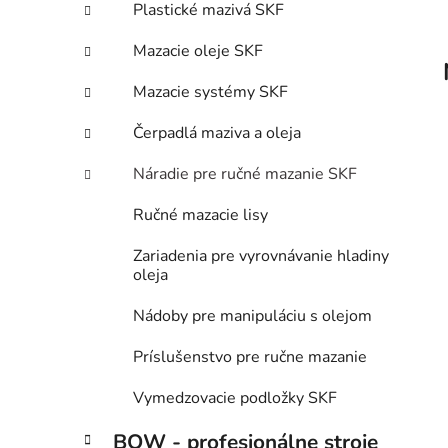
p
r
Plastické mazivá SKF
i
a
e
n
Mazacie oleje SKF
e
Mazacie systémy SKF
l
Čerpadlá maziva a oleja
Náradie pre ručné mazanie SKF
Ručné mazacie lisy
Zariadenia pre vyrovnávanie hladiny
oleja
Nádoby pre manipuláciu s olejom
Príslušenstvo pre ručne mazanie
Vymedzovacie podložky SKF
BOW - profesionálne stroje