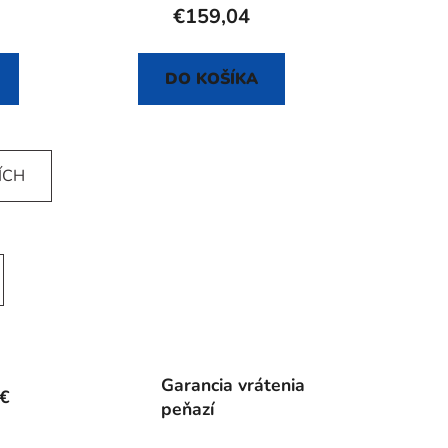
€159,04
DO KOŠÍKA
ÍCH
Garancia vrátenia
0€
peňazí