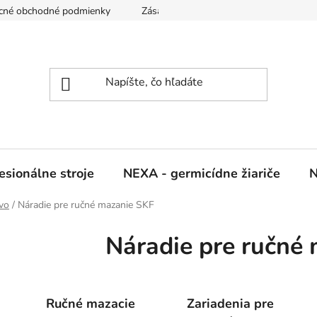
cné obchodné podmienky
Zásady ochrany osobných údajov
sionálne stroje
NEXA - germicídne žiariče
N
tvo
/
Náradie pre ručné mazanie SKF
Náradie pre ručné
Ručné mazacie
Zariadenia pre