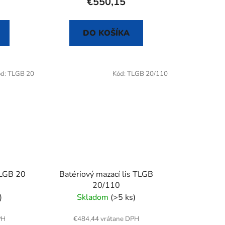
€550,15
DO KOŠÍKA
ód:
TLGB 20
Kód:
TLGB 20/110
TLGB 20
Batériový mazací lis TLGB
20/110
)
Skladom
(>5 ks)
PH
€484,44 vrátane DPH