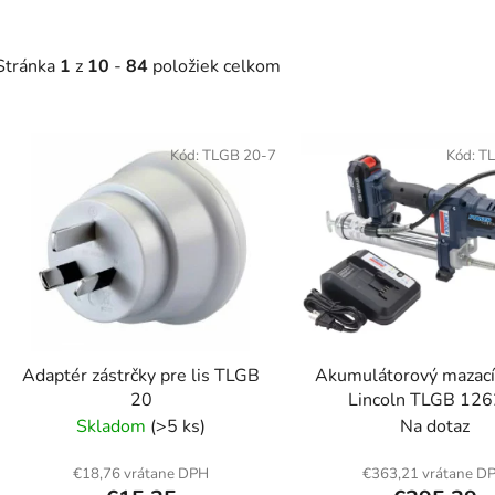
Stránka
1
z
10
-
84
položiek celkom
V
ý
Kód:
TLGB 20-7
Kód:
T
p
s
p
r
o
d
Adaptér zástrčky pre lis TLGB
Akumulátorový mazací
u
20
Lincoln TLGB 126
k
Skladom
(>5 ks)
Na dotaz
t
o
€18,76 vrátane DPH
€363,21 vrátane D