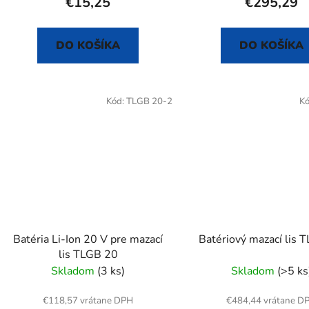
€15,25
€295,29
v
DO KOŠÍKA
DO KOŠÍKA
Kód:
TLGB 20-2
K
Batéria Li-Ion 20 V pre mazací
Batériový mazací lis 
lis TLGB 20
Skladom
(3 ks)
Skladom
(>5 ks
€118,57 vrátane DPH
€484,44 vrátane D