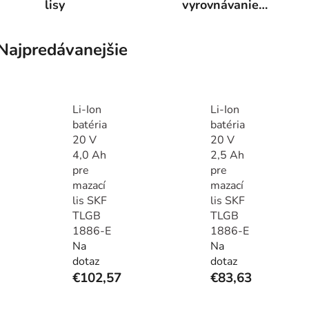
lisy
vyrovnávanie
hladiny oleja
Najpredávanejšie
Li-Ion
Li-Ion
batéria
batéria
20 V
20 V
4,0 Ah
2,5 Ah
pre
pre
mazací
mazací
lis SKF
lis SKF
TLGB
TLGB
1886-E
1886-E
Na
Na
dotaz
dotaz
€102,57
€83,63