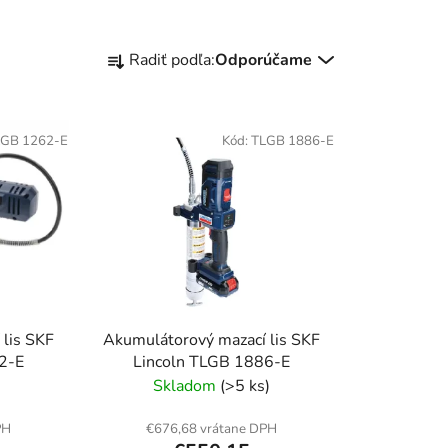
R
Radiť podľa:
Odporúčame
a
d
e
LGB 1262-E
Kód:
TLGB 1886-E
n
i
e
p
r
o
d
u
 lis SKF
Akumulátorový mazací lis SKF
k
2-E
Lincoln TLGB 1886-E
t
Skladom
(>5 ks)
o
v
PH
€676,68 vrátane DPH