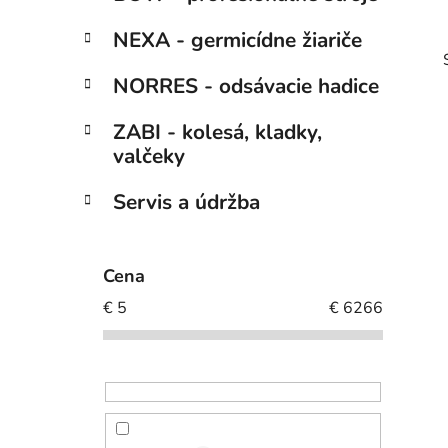
NEXA - germicídne žiariče
NORRES - odsávacie hadice
ZABI - kolesá, kladky,
valčeky
i
Servis a údržba
Cena
€
5
€
6266