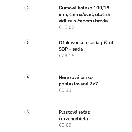
Gumové koleso 100/19
mm, čierna/oceľ, otočná
vidlica s čapom+brzda
€15,02
Ofukovacia a sacia pištoľ
SBP – sada
€79,16
Nerezové lanko
poplastované 7x7
€0,33
Plastová reťaz
červeno/biela
€0,69