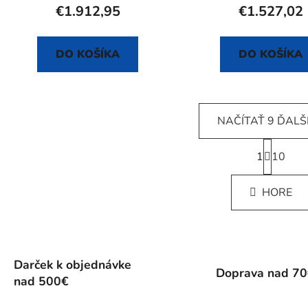
€1.912,95
€1.527,02
DO KOŠÍKA
DO KOŠÍKA
NAČÍTAŤ 9 ĎALŠ
S
1
t
10
O
r
v
á
l
HORE
n
á
k
d
o
v
a
a
c
n
Darček k objednávke
i
Doprava nad 7
i
nad 500€
e
e
p