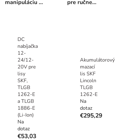
manipuláciu s
pre ručne
olejom
mazanie
DC
nabíjačka
12-
24/12-
Akumulátorový
20V pre
mazací
lisy
lis SKF
SKF,
Lincoln
TLGB
TLGB
1262-E
1262-E
a TLGB
Na
1886-E
dotaz
(Li-Ion)
€295,29
Na
dotaz
€53,03