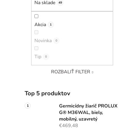
Na sklade
49
Akcia
1
Novinka
0
Tip
0
ROZBALIŤ FILTER
Top 5 produktov
Germicídny žiarič PROLUX
G® M36WAL, biely,
mobilný, uzavretý
€469,48