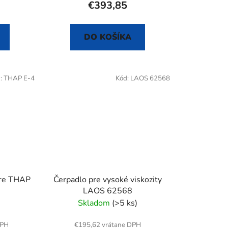
€393,85
DO KOŠÍKA
:
THAP E-4
Kód:
LAOS 62568
pre THAP
Čerpadlo pre vysoké viskozity
LAOS 62568
Skladom
(>5 ks)
DPH
€195,62 vrátane DPH