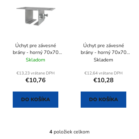
Úchyt pre závesné
Úchyt pre závesné
brány - horný 70x70
brány - horný 70x70
mm
mm
Skladom
Skladem
€13,23 vrátane DPH
€12,64 vrátane DPH
€10,76
€10,28
DO KOŠÍKA
DO KOŠÍKA
4
položiek celkom
O