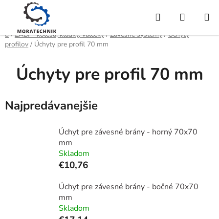
Prejsť
Hľadať
NÁKUP
na
obsah
KOŠÍK
Domov
/
ZABI - kolesá, kladky, valčeky
/
Závesné systémy
/
Úchyty
profilov
/
Úchyty pre profil 70 mm
Úchyty pre profil 70 mm
Najpredávanejšie
Úchyt pre závesné brány - horný 70x70
mm
Skladom
€10,76
Úchyt pre závesné brány - bočné 70x70
mm
Skladom