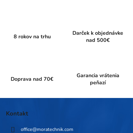
v
l
á
d
a
Darček k objednávke
c
8 rokov na trhu
nad 500€
i
e
p
r
v
k
Garancia vrátenia
Doprava nad 70€
y
peňazí
v
ý
p
Z
i
á
Kontakt
s
p
u
ä
office
@
moratechnik.com
t