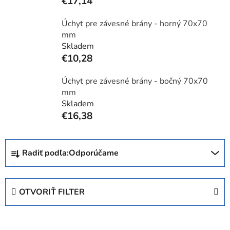
€17,14
Úchyt pre závesné brány - horný 70x70
mm
Skladem
€10,28
Úchyt pre závesné brány - bočný 70x70
mm
Skladem
€16,38
R
Radiť podľa:
Odporúčame
a
d
e
OTVORIŤ FILTER
n
i
V
e