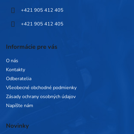
i
+421 905 412 405
e
+421 905 412 405
Informácie pre vás
O nás
Kontakty
Odberatelia
Všeobecné obchodné podmienky
Zásady ochrany osobných údajov
Napíšte nám
Novinky