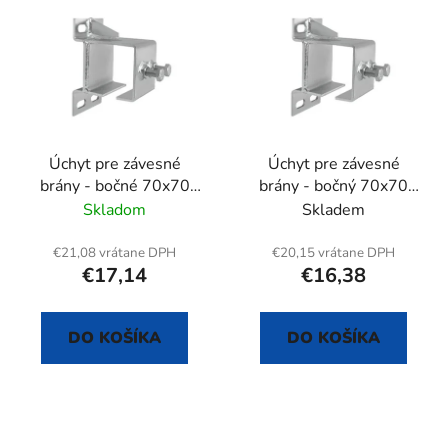
ý
p
p
r
i
o
s
d
p
u
r
k
Úchyt pre závesné
Úchyt pre závesné
o
t
brány - bočné 70x70
brány - bočný 70x70
d
o
mm
mm
Skladom
Skladem
u
v
k
€21,08 vrátane DPH
€20,15 vrátane DPH
t
€17,14
€16,38
o
v
DO KOŠÍKA
DO KOŠÍKA