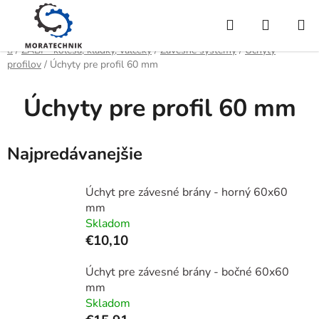
Prejsť
Hľadať
NÁKUP
na
obsah
KOŠÍK
Domov
/
ZABI - kolesá, kladky, valčeky
/
Závesné systémy
/
Úchyty
profilov
/
Úchyty pre profil 60 mm
Úchyty pre profil 60 mm
Najpredávanejšie
Úchyt pre závesné brány - horný 60x60
mm
Skladom
€10,10
Úchyt pre závesné brány - bočné 60x60
mm
Skladom