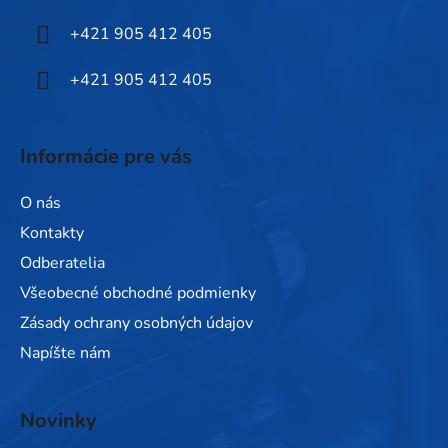
i
+421 905 412 405
e
+421 905 412 405
Informácie pre vás
O nás
Kontakty
Odberatelia
Všeobecné obchodné podmienky
Zásady ochrany osobných údajov
Napíšte nám
Novinky