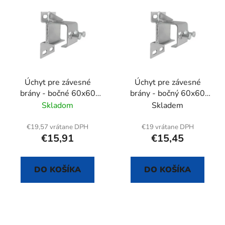
ý
p
p
r
i
o
s
d
p
u
r
k
Úchyt pre závesné
Úchyt pre závesné
o
t
brány - bočné 60x60
brány - bočný 60x60
d
o
mm
mm
Skladom
Skladem
u
v
k
€19,57 vrátane DPH
€19 vrátane DPH
t
€15,91
€15,45
o
v
DO KOŠÍKA
DO KOŠÍKA