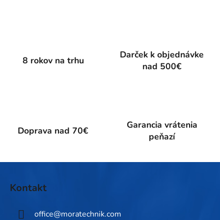
v
l
á
d
a
Darček k objednávke
c
8 rokov na trhu
nad 500€
i
e
p
r
v
k
Garancia vrátenia
Doprava nad 70€
y
peňazí
v
ý
p
Z
i
á
Kontakt
s
p
u
ä
office
@
moratechnik.com
t