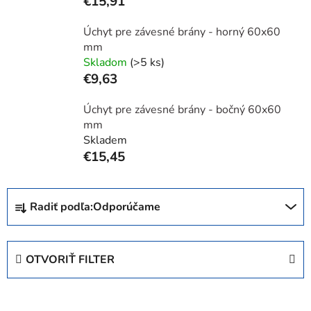
€15,91
Úchyt pre závesné brány - horný 60x60
mm
Skladom
(>5 ks)
€9,63
Úchyt pre závesné brány - bočný 60x60
mm
Skladem
€15,45
R
Radiť podľa:
Odporúčame
a
d
e
OTVORIŤ FILTER
n
i
V
e