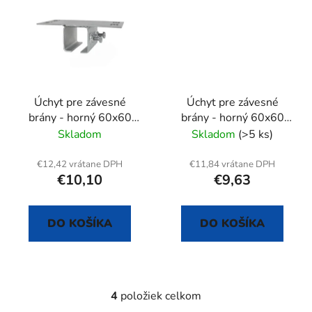
Úchyt pre závesné
Úchyt pre závesné
brány - horný 60x60
brány - horný 60x60
mm
mm
Skladom
Skladom
(>5 ks)
€12,42 vrátane DPH
€11,84 vrátane DPH
€10,10
€9,63
DO KOŠÍKA
DO KOŠÍKA
4
položiek celkom
O