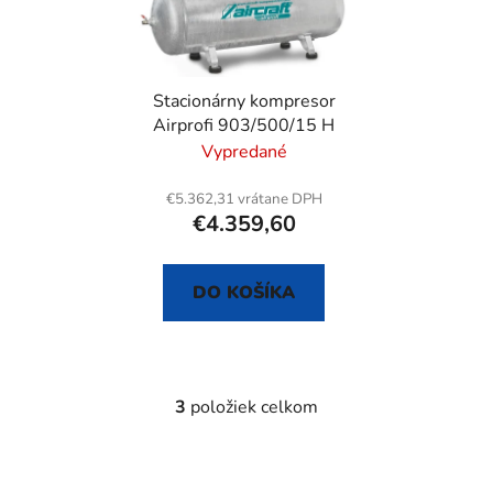
Stacionárny kompresor
Airprofi 903/500/15 H
Vypredané
€5.362,31 vrátane DPH
€4.359,60
DO KOŠÍKA
3
položiek celkom
O
v
l
á