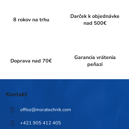
d
a
Darček k objednávke
c
8 rokov na trhu
nad 500€
i
e
p
r
v
k
Garancia vrátenia
Doprava nad 70€
y
peňazí
v
ý
p
Z
i
á
Kontakt
s
p
u
ä
office
@
moratechnik.com
t
i
+421 905 412 405
e