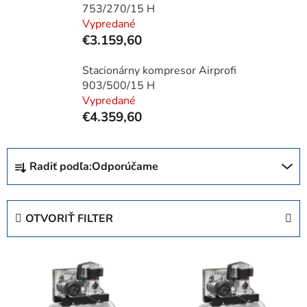
753/270/15 H
Vypredané
€3.159,60
Stacionárny kompresor Airprofi
903/500/15 H
Vypredané
€4.359,60
R
Radiť podľa:
Odporúčame
a
d
e
OTVORIŤ FILTER
n
i
V
e
ý
p
p
r