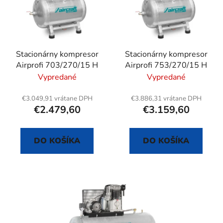
i
o
s
d
p
u
r
k
Stacionárny kompresor
Stacionárny kompresor
o
t
Airprofi 703/270/15 H
Airprofi 753/270/15 H
d
o
Vypredané
Vypredané
u
v
k
€3.049,91 vrátane DPH
€3.886,31 vrátane DPH
t
€2.479,60
€3.159,60
o
v
DO KOŠÍKA
DO KOŠÍKA