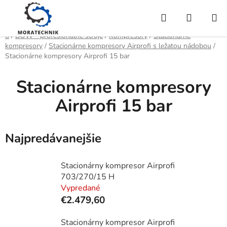
Prejsť
Hľadať
NÁKUP
na
obsah
KOŠÍK
Domov
/
BOW - profesionálne stroje
/
Kompresory
/
Stacionárne
kompresory
/
Stacionárne kompresory Airprofi s ležatou nádobou
/
Stacionárne kompresory Airprofi 15 bar
Stacionárne kompresory
Airprofi 15 bar
Najpredávanejšie
Stacionárny kompresor Airprofi
703/270/15 H
Vypredané
€2.479,60
Stacionárny kompresor Airprofi