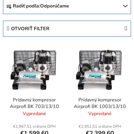
R
Radiť podľa:
Odporúčame
a
d
e
OTVORIŤ FILTER
n
i
V
e
ý
p
p
r
i
o
s
d
p
u
r
k
Prídavný kompresor
Prídavný kompresor
o
t
Airprofi BK 703/13/10
Airprofi BK 1003/13/10
d
o
Vypredané
Vypredané
u
v
k
€1.967,51 vrátane DPH
€2.951,51 vrátane DPH
t
€1.599,60
€2.399,60