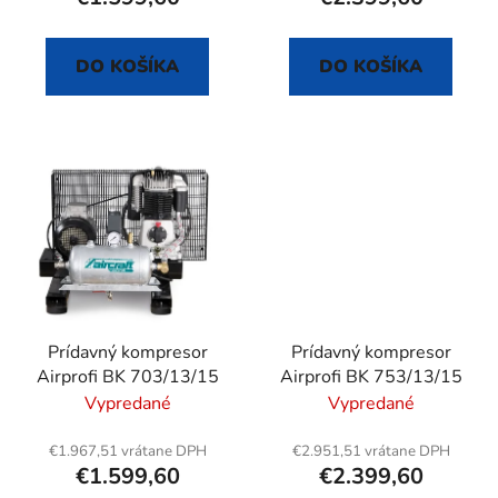
o
v
DO KOŠÍKA
DO KOŠÍKA
Prídavný kompresor
Prídavný kompresor
Airprofi BK 703/13/15
Airprofi BK 753/13/15
Vypredané
Vypredané
€1.967,51 vrátane DPH
€2.951,51 vrátane DPH
€1.599,60
€2.399,60