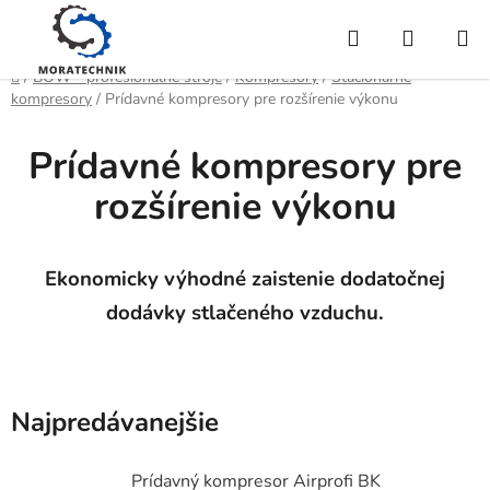
Prejsť
Hľadať
NÁKUP
na
obsah
KOŠÍK
Domov
/
BOW - profesionálne stroje
/
Kompresory
/
Stacionárne
kompresory
/
Prídavné kompresory pre rozšírenie výkonu
Prídavné kompresory pre
rozšírenie výkonu
Ekonomicky výhodné zaistenie dodatočnej
dodávky stlačeného vzduchu.
Najpredávanejšie
Prídavný kompresor Airprofi BK