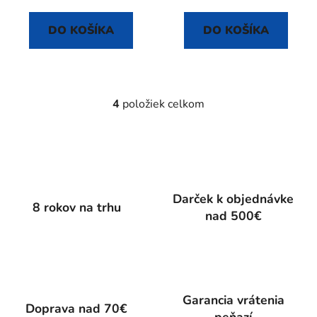
DO KOŠÍKA
DO KOŠÍKA
4
položiek celkom
O
v
l
á
d
a
Darček k objednávke
c
8 rokov na trhu
nad 500€
i
e
p
r
v
k
Garancia vrátenia
Doprava nad 70€
y