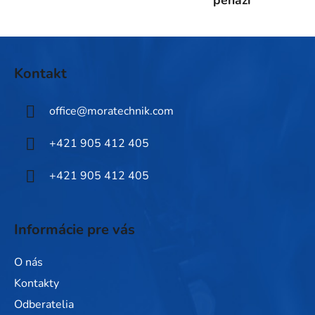
peňazí
v
ý
p
Z
i
á
Kontakt
s
p
u
ä
office
@
moratechnik.com
t
i
+421 905 412 405
e
+421 905 412 405
Informácie pre vás
O nás
Kontakty
Odberatelia