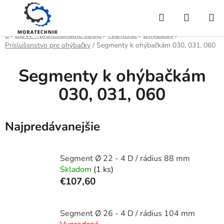
Prejsť
Hľadať
NÁKUP
na
obsah
KOŠÍK
Domov
/
BOW - profesionálne stroje
/
Tvárnenie
/
Ohýbačky
/
Príslušenstvo pre ohýbačky
/
Segmenty k ohýbačkám 030, 031, 060
Segmenty k ohýbačkám
030, 031, 060
Najpredávanejšie
Segment Ø 22 - 4 D / rádius 88 mm
Skladom
(1 ks)
€107,60
Segment Ø 26 - 4 D / rádius 104 mm