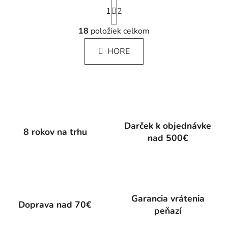
S
1
t
2
r
O
á
18
položiek celkom
v
n
l
k
HORE
á
o
d
v
a
a
c
n
i
i
e
e
p
Darček k objednávke
8 rokov na trhu
r
nad 500€
v
k
y
v
ý
Garancia vrátenia
p
Doprava nad 70€
peňazí
i
s