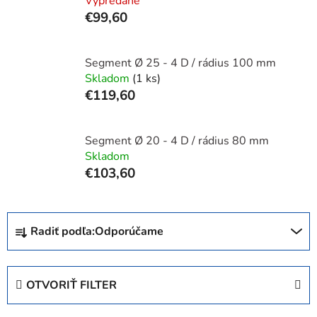
Vypredané
€99,60
Segment Ø 25 - 4 D / rádius 100 mm
Skladom
(1 ks)
€119,60
Segment Ø 20 - 4 D / rádius 80 mm
Skladom
€103,60
R
Radiť podľa:
Odporúčame
a
d
e
OTVORIŤ FILTER
n
i