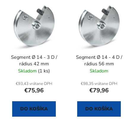
V
e
ý
p
p
r
i
o
s
d
p
u
r
k
Segment Ø 14 - 3 D /
Segment Ø 14 - 4 D /
o
t
rádius 42 mm
rádius 56 mm
d
o
Skladom
(1 ks)
Skladom
u
v
k
€93,43 vrátane DPH
€98,35 vrátane DPH
t
€75,96
€79,96
o
v
DO KOŠÍKA
DO KOŠÍKA