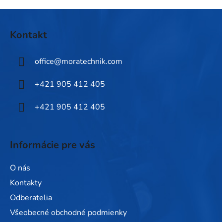
u
Z
á
Kontakt
p
ä
office
@
moratechnik.com
t
i
+421 905 412 405
e
+421 905 412 405
Informácie pre vás
O nás
Kontakty
Odberatelia
Všeobecné obchodné podmienky