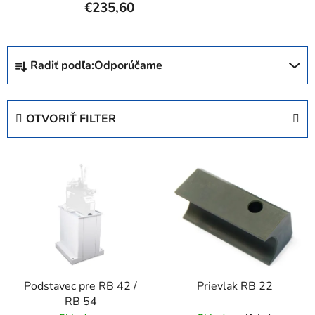
€235,60
R
Radiť podľa:
Odporúčame
a
d
e
OTVORIŤ FILTER
n
i
V
e
ý
p
p
r
i
o
s
d
p
u
r
k
Podstavec pre RB 42 /
Prievlak RB 22
o
t
RB 54
d
o