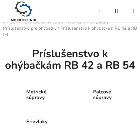
Prejsť
Hľadať
NÁKUP
na
obsah
KOŠÍK
Domov
/
BOW - profesionálne stroje
/
Tvárnenie
/
Ohýbačky
/
Príslušenstvo pre ohýbačky
/
Príslušenstvo k ohýbačkám RB 42 a RB
54
Príslušenstvo k
ohýbačkám RB 42 a RB 54
Metrické
Palcové
súpravy
súpravy
Prievlaky