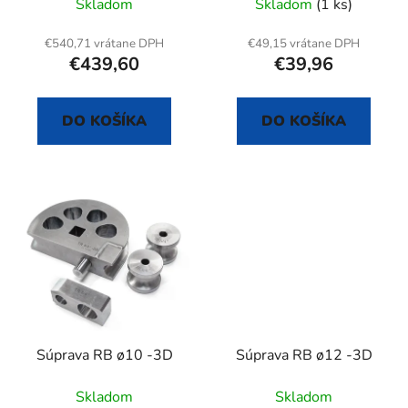
Skladom
Skladom
(1 ks)
u
v
k
€540,71 vrátane DPH
€49,15 vrátane DPH
t
€439,60
€39,96
o
v
DO KOŠÍKA
DO KOŠÍKA
Súprava RB ø10 -3D
Súprava RB ø12 -3D
Skladom
Skladom