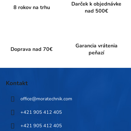
p
Darček k objednávke
8 rokov na trhu
r
nad 500€
v
k
y
v
ý
Garancia vrátenia
p
Doprava nad 70€
peňazí
i
s
u
Z
á
Kontakt
p
ä
office
@
moratechnik.com
t
i
+421 905 412 405
e
+421 905 412 405