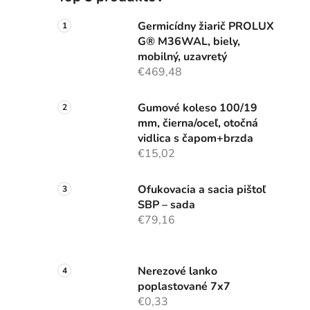
Germicídny žiarič PROLUX
G® M36WAL, biely,
mobilný, uzavretý
€469,48
Gumové koleso 100/19
mm, čierna/oceľ, otočná
vidlica s čapom+brzda
€15,02
Ofukovacia a sacia pištoľ
SBP – sada
€79,16
Nerezové lanko
poplastované 7x7
€0,33