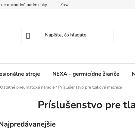
cné obchodné podmienky
Zásady ochrany osobných údajov
sionálne stroje
NEXA - germicídne žiariče
N
Ostatné pneumatické náradie
/
Príslušenstvo pre tlakové maznice
Príslušenstvo pre t
Najpredávanejšie