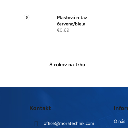
Plastová reťaz
červeno/biela
€0,69
8 rokov na trhu
Z
á
Kontakt
Infor
p
ä
O nás
office
@
moratechnik.com
t