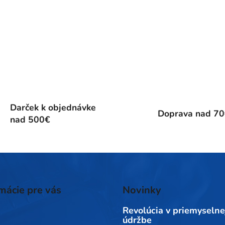
Darček k objednávke
Doprava nad 7
nad 500€
mácie pre vás
Novinky
Revolúcia v priemyselne
údržbe