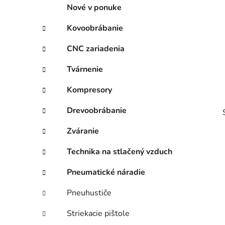
p
r
Nové v ponuke
i
a
e
n
Kovoobrábanie
e
CNC zariadenia
l
Tvárnenie
Kompresory
Drevoobrábanie
Zváranie
Technika na stlačený vzduch
Pneumatické náradie
i
Pneuhustiče
Striekacie pištole