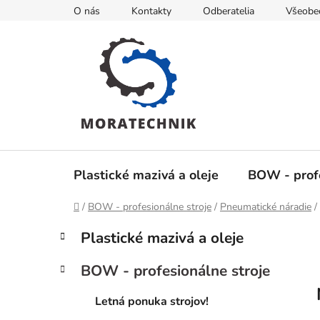
Prejsť
O nás
Kontakty
Odberatelia
Všeobe
na
obsah
Plastické mazivá a oleje
BOW - profe
Domov
/
BOW - profesionálne stroje
/
Pneumatické náradie
/
B
K
Preskočiť
Plastické mazivá a oleje
a
kategórie
o
t
č
BOW - profesionálne stroje
e
n
g
ý
Letná ponuka strojov!
ó