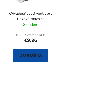
o
d
Odvzdušňovací ventil pre
u
tlakové maznice
k
Skladom
t
o
€12,25 vrátane DPH
€9,96
v
DO KOŠÍKA
O
v
l
á
d
a
c