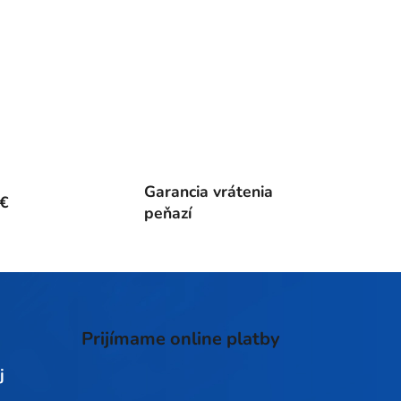
Garancia vrátenia
0€
peňazí
Prijímame online platby
j