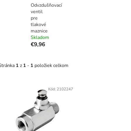
Odvzdušňovací
ventil
pre
tlakové
maznice
Skladom
€9,96
Stránka
1
z
1
-
1
položiek celkom
V
ý
Kód:
2102247
p
s
p
r