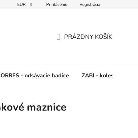
EUR
Prihlásenie
Registrácia
Napíšte nám
PRÁZDNY KOŠÍK
NÁKUPNÝ
KOŠÍK
ORRES - odsávacie hadice
ZABI - kolesá, kladky
lakové maznice