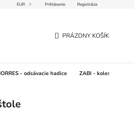
EUR
Prihlásenie
Registrácia
Napíšte nám
PRÁZDNY KOŠÍK
NÁKUPNÝ
KOŠÍK
ORRES - odsávacie hadice
ZABI - kolesá, kladky
štole