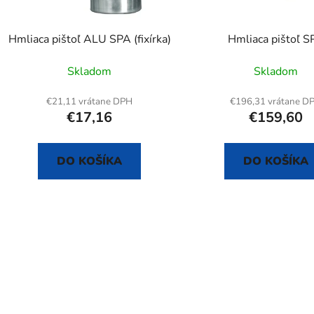
o
d
Hmliaca pištoľ ALU SPA (fixírka)
Hmliaca pištoľ S
u
k
Skladom
Skladom
t
o
€21,11 vrátane DPH
€196,31 vrátane D
€17,16
€159,60
v
DO KOŠÍKA
DO KOŠÍKA
O
v
l
á
d
a
c