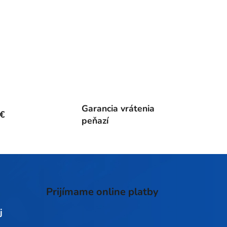
Garancia vrátenia
0€
peňazí
Prijímame online platby
j