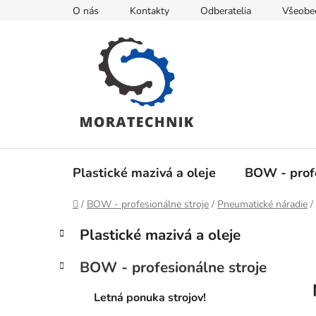
Prejsť
O nás
Kontakty
Odberatelia
Všeobe
na
obsah
Plastické mazivá a oleje
BOW - profe
Domov
/
BOW - profesionálne stroje
/
Pneumatické náradie
/
B
K
Preskočiť
Plastické mazivá a oleje
a
kategórie
o
t
č
BOW - profesionálne stroje
e
n
g
ý
Letná ponuka strojov!
ó