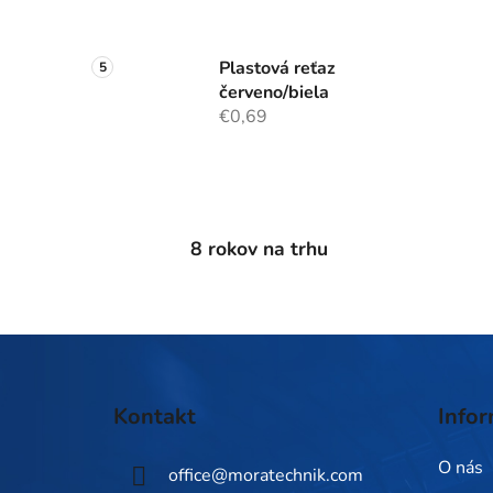
Plastová reťaz
červeno/biela
€0,69
8 rokov na trhu
Z
á
Kontakt
Infor
p
ä
O nás
office
@
moratechnik.com
t