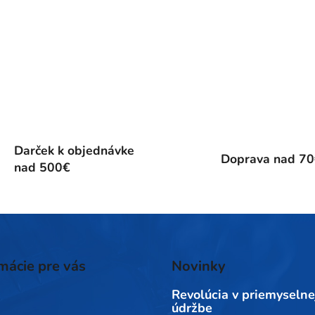
Darček k objednávke
Doprava nad 7
nad 500€
mácie pre vás
Novinky
Revolúcia v priemyselne
údržbe