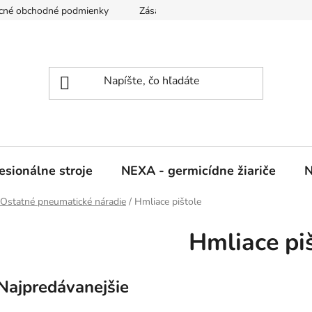
cné obchodné podmienky
Zásady ochrany osobných údajov
sionálne stroje
NEXA - germicídne žiariče
N
Ostatné pneumatické náradie
/
Hmliace pištole
Hmliace pi
Najpredávanejšie