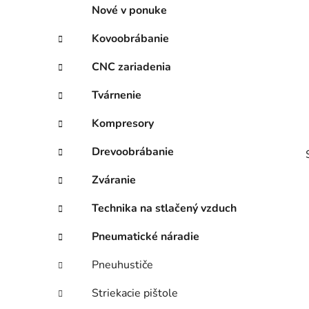
p
r
Nové v ponuke
i
a
e
n
Kovoobrábanie
e
CNC zariadenia
l
Tvárnenie
Kompresory
Drevoobrábanie
Zváranie
Technika na stlačený vzduch
Pneumatické náradie
i
Pneuhustiče
Striekacie pištole