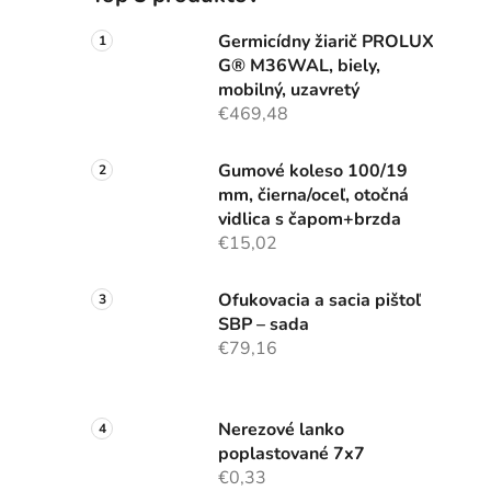
Germicídny žiarič PROLUX
G® M36WAL, biely,
mobilný, uzavretý
€469,48
Gumové koleso 100/19
mm, čierna/oceľ, otočná
vidlica s čapom+brzda
€15,02
Ofukovacia a sacia pištoľ
SBP – sada
€79,16
Nerezové lanko
poplastované 7x7
€0,33