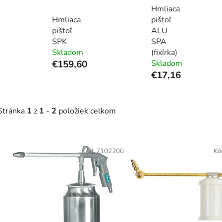
Hmliaca
Hmliaca
pištoľ
pištoľ
ALU
SPK
SPA
Skladom
(fixírka)
€159,60
Skladom
€17,16
Stránka
1
z
1
-
2
položiek celkom
V
ý
Kód:
2102200
Kó
p
s
p
r