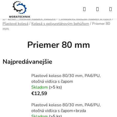
Prejsť
Hľadať
NÁKUP
na
obsah
KOŠÍK
Domov
/
ZABI - kolesá, kladky, valčeky
/
Pojazdové kolesá, kladky a roľny
/
Plastové kolesá
/
Kolesá s polyuretánovým behúňom
/
Priemer 80
mm
Priemer 80 mm
Najpredávanejšie
Plastové koleso 80/30 mm, PA6/PU,
otočná vidlica s čapom
Skladom
(>5 ks)
€12,59
Plastové koleso 80/30 mm, PA6/PU,
otočná vidlica s čapom+brzda
Skladom
(>5 ks)