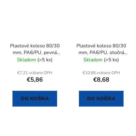
Plastové koleso 80/30
Plastové koleso 80/30
mm, PA6/PU, pevná
mm, PA6/PU, otočná
vidlica s doskou
vidlica s doskou
Skladom
(>5 ks)
Skladom
(>5 ks)
€7,21 vrátane DPH
€10,68 vrátane DPH
€5,86
€8,68
DO KOŠÍKA
DO KOŠÍKA