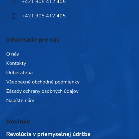
+421 905 412 405
e
+421 905 412 405
Informácie pre vás
O nás
Kontakty
Odberatelia
Všeobecné obchodné podmienky
Zásady ochrany osobných údajov
Napíšte nám
Novinky
Revolúcia v priemyselnej údržbe