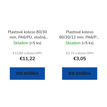
Plastové koleso 80/30
Plastové koleso
mm, PA6/PU, otočná
80/30/12 mm, PA6/PU,
vidlica s doskou+brzda
samostatné
Skladom
(>5 ks)
Skladom
(>5 ks)
€13,80 vrátane DPH
€3,75 vrátane DPH
€11,22
€3,05
DO KOŠÍKA
DO KOŠÍKA