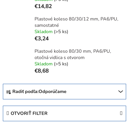
€14,82
Plastové koleso 80/30/12 mm, PA6/PU,
samostatné
Skladom
(>5 ks)
€3,24
Plastové koleso 80/30 mm, PA6/PU,
otočná vidlica s otvorom
Skladom
(>5 ks)
€8,68
R
Radiť podľa:
Odporúčame
a
d
e
OTVORIŤ FILTER
n
i