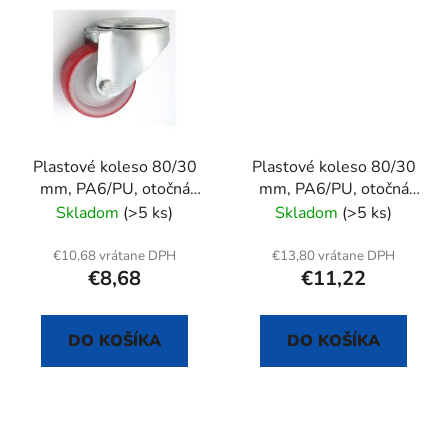
Plastové koleso 80/30
Plastové koleso 80/30
mm, PA6/PU, otočná
mm, PA6/PU, otočná
vidlica s otvorom
vidlica s otvorom+brzda
Skladom
(>5 ks)
Skladom
(>5 ks)
€10,68 vrátane DPH
€13,80 vrátane DPH
€8,68
€11,22
DO KOŠÍKA
DO KOŠÍKA