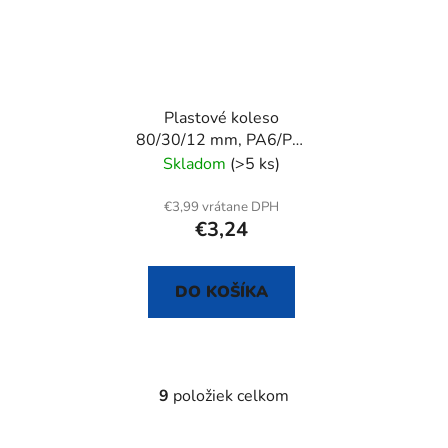
Plastové koleso
80/30/12 mm, PA6/PU,
samostatné
Skladom
(>5 ks)
€3,99 vrátane DPH
€3,24
DO KOŠÍKA
9
položiek celkom
O
v