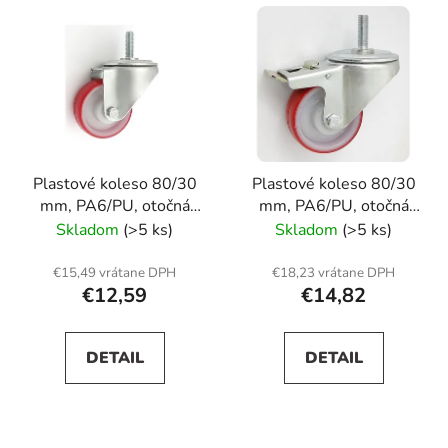
V
e
ý
p
p
r
i
o
s
d
p
u
r
k
Plastové koleso 80/30
Plastové koleso 80/30
o
t
mm, PA6/PU, otočná
mm, PA6/PU, otočná
d
o
vidlica s čapom
vidlica s čapom+brzda
Skladom
(>5 ks)
Skladom
(>5 ks)
u
v
k
€15,49 vrátane DPH
€18,23 vrátane DPH
t
€12,59
€14,82
o
v
DETAIL
DETAIL