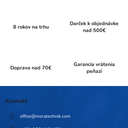
l
á
d
a
Darček k objednávke
c
8 rokov na trhu
nad 500€
i
e
p
r
v
k
Garancia vrátenia
Doprava nad 70€
y
peňazí
v
ý
p
Z
i
á
Kontakt
s
p
u
ä
office
@
moratechnik.com
t
i