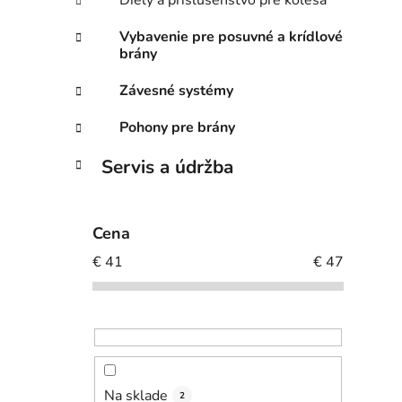
Diely a príslušenstvo pre kolesá
Vybavenie pre posuvné a krídlové
brány
Závesné systémy
Pohony pre brány
Servis a údržba
Cena
€
41
€
47
Na sklade
2