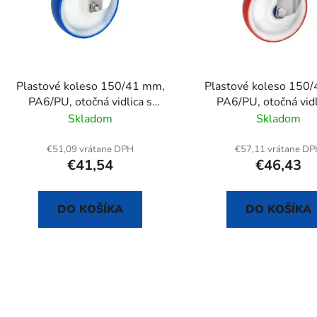
s
p
r
o
d
Plastové koleso 150/41 mm,
Plastové koleso 150
u
PA6/PU, otočná vidlica s
PA6/PU, otočná vidl
k
otvorom+brzda
otvorom+brzd
Skladom
Skladom
t
o
€51,09 vrátane DPH
€57,11 vrátane D
€41,54
€46,43
v
DO KOŠÍKA
DO KOŠÍKA
O
v
l
á