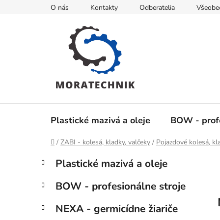
Prejsť
O nás
Kontakty
Odberatelia
Všeobe
na
obsah
Plastické mazivá a oleje
BOW - profe
Domov
/
ZABI - kolesá, kladky, valčeky
/
Pojazdové kolesá, kl
B
K
Preskočiť
Plastické mazivá a oleje
a
kategórie
o
t
č
BOW - profesionálne stroje
e
n
g
ý
NEXA - germicídne žiariče
ó