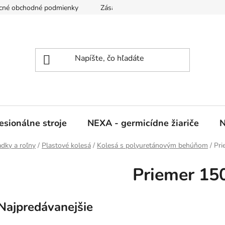
cné obchodné podmienky
Zásady ochrany osobných údajov
sionálne stroje
NEXA - germicídne žiariče
N
adky a roľny
/
Plastové kolesá
/
Kolesá s polyuretánovým behúňom
/
Pr
Priemer 1
Najpredávanejšie