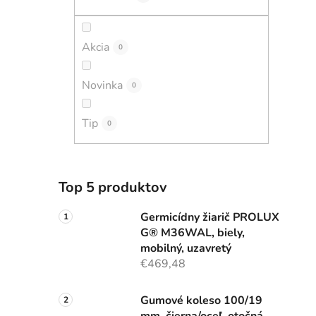
Akcia
0
Novinka
0
Tip
0
Top 5 produktov
Germicídny žiarič PROLUX
G® M36WAL, biely,
mobilný, uzavretý
€469,48
Gumové koleso 100/19
mm, čierna/oceľ, otočná