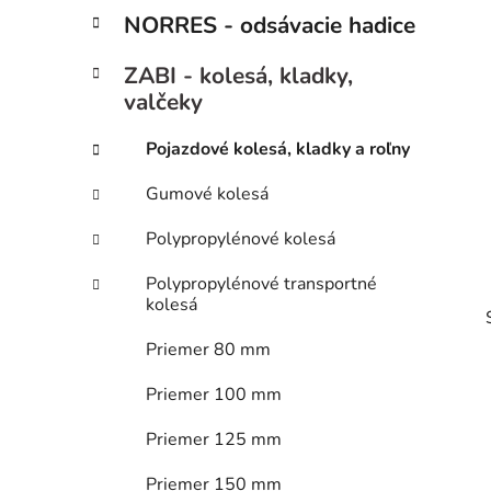
p
r
NORRES - odsávacie hadice
i
a
e
n
ZABI - kolesá, kladky,
e
valčeky
l
Pojazdové kolesá, kladky a roľny
Gumové kolesá
Polypropylénové kolesá
Polypropylénové transportné
kolesá
Priemer 80 mm
Priemer 100 mm
Priemer 125 mm
i
Priemer 150 mm