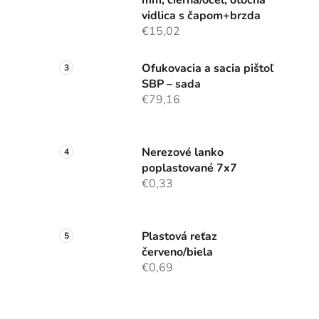
vidlica s čapom+brzda
€15,02
Ofukovacia a sacia pištoľ
SBP – sada
€79,16
Nerezové lanko
poplastované 7x7
€0,33
Plastová reťaz
červeno/biela
€0,69