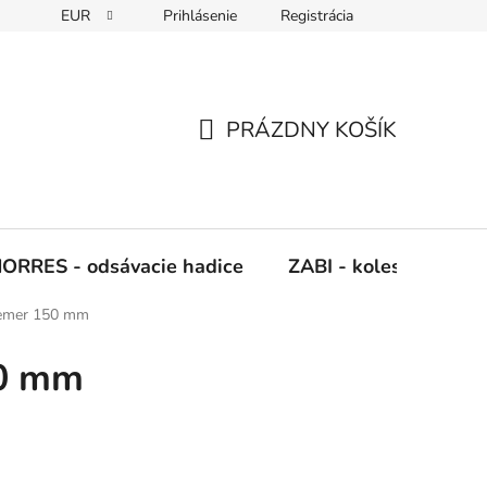
EUR
Prihlásenie
Registrácia
Napíšte nám
PRÁZDNY KOŠÍK
NÁKUPNÝ
KOŠÍK
ORRES - odsávacie hadice
ZABI - kolesá, kladky
iemer 150 mm
50 mm