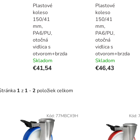
Plastové
Plastové
koleso
koleso
150/41
150/41
mm,
mm,
PA6/PU,
PA6/PU,
otočná
otočná
vidlica s
vidlica s
otvorom+brzda
otvorom+brzda
Skladom
Skladom
€41,54
€46,43
Stránka
1
z
1
-
2
položiek celkom
V
ý
Kód:
77MBCX9H
Kód:
p