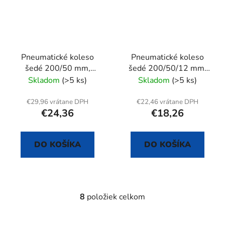
Pneumatické koleso
Pneumatické koleso
šedé 200/50 mm,
šedé 200/50/12 mm,
pevná vidlica s doskou
samostatné
Skladom
(>5 ks)
Skladom
(>5 ks)
€29,96 vrátane DPH
€22,46 vrátane DPH
€24,36
€18,26
DO KOŠÍKA
DO KOŠÍKA
8
položiek celkom
O
v
l