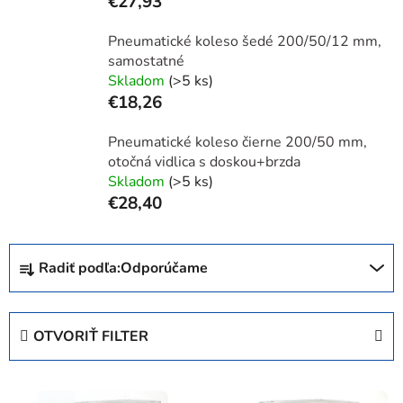
€27,93
Pneumatické koleso šedé 200/50/12 mm,
samostatné
Skladom
(>5 ks)
€18,26
Pneumatické koleso čierne 200/50 mm,
otočná vidlica s doskou+brzda
Skladom
(>5 ks)
€28,40
R
Radiť podľa:
Odporúčame
a
d
e
OTVORIŤ FILTER
n
i
V
e