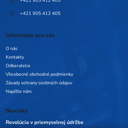
+421 905 412 405
e
+421 905 412 405
Informácie pre vás
O nás
Kontakty
Odberatelia
Všeobecné obchodné podmienky
Zásady ochrany osobných údajov
Napíšte nám
Novinky
Revolúcia v priemyselnej údržbe