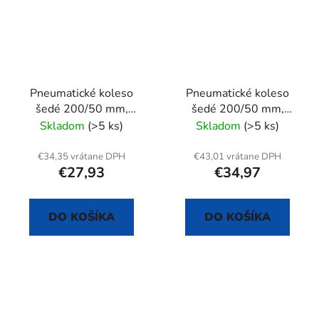
Pneumatické koleso
Pneumatické koleso
šedé 200/50 mm,
šedé 200/50 mm,
otočná vidlica s doskou
otočná vidlica s
Skladom
(>5 ks)
Skladom
(>5 ks)
doskou+brzda
€34,35 vrátane DPH
€43,01 vrátane DPH
€27,93
€34,97
DO KOŠÍKA
DO KOŠÍKA