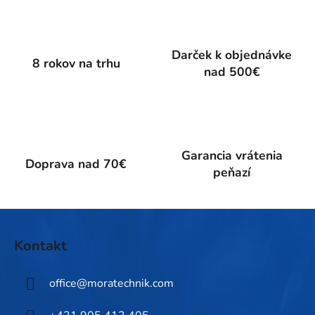
á
d
a
Darček k objednávke
c
8 rokov na trhu
nad 500€
i
e
p
r
v
k
Garancia vrátenia
Doprava nad 70€
y
peňazí
v
ý
p
Z
i
á
Kontakt
s
p
u
ä
office
@
moratechnik.com
t
i