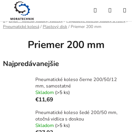
Prejsť
Hľadať
NÁKUP
na
obsah
KOŠÍK
Domov
/
ZABI - kolesá, kladky, valčeky
/
Pojazdové kolesá, kladky a roľny
/
Pneumatické kolesá
/
Plastový disk
/
Priemer 200 mm
Priemer 200 mm
Najpredávanejšie
Pneumatické koleso čierne 200/50/12
mm, samostatné
Skladom
(>5 ks)
€11,69
Pneumatické koleso šedé 200/50 mm,
otočná vidlica s doskou
Skladom
(>5 ks)