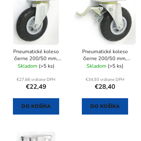
ý
p
p
r
i
o
s
d
p
u
r
k
Pneumatické koleso
Pneumatické koleso
o
t
čierne 200/50 mm,
čierne 200/50 mm,
d
o
otočná vidlica s doskou
otočná vidlica s
Skladom
(>5 ks)
Skladom
(>5 ks)
u
v
doskou+brzda
k
€27,66 vrátane DPH
€34,93 vrátane DPH
t
€22,49
€28,40
o
v
DO KOŠÍKA
DO KOŠÍKA