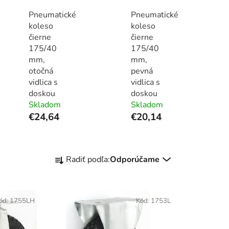
Pneumatické
Pneumatické
koleso
koleso
čierne
čierne
175/40
175/40
mm,
mm,
otočná
pevná
vidlica s
vidlica s
doskou
doskou
Skladom
Skladom
€24,64
€20,14
R
Radiť podľa:
Odporúčame
a
d
e
ód:
1755LH
Kód:
1753L
n
i