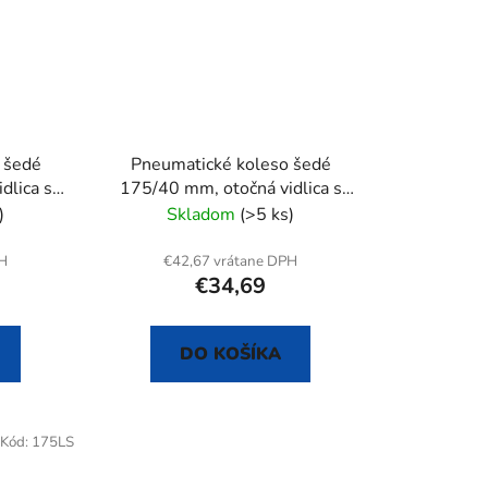
 šedé
Pneumatické koleso šedé
dlica s
175/40 mm, otočná vidlica s
doskou+brzda
)
Skladom
(>5 ks)
PH
€42,67 vrátane DPH
€34,69
DO KOŠÍKA
Kód:
175LS