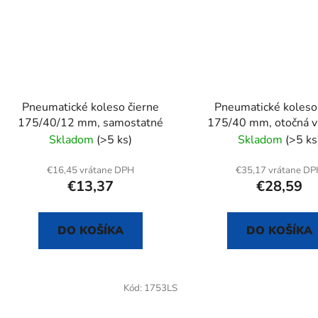
Pneumatické koleso čierne
Pneumatické koleso
175/40/12 mm, samostatné
175/40 mm, otočná vi
doskou
Skladom
(>5 ks)
Skladom
(>5 ks
€16,45 vrátane DPH
€35,17 vrátane D
€13,37
€28,59
DO KOŠÍKA
DO KOŠÍKA
Kód:
1753LS