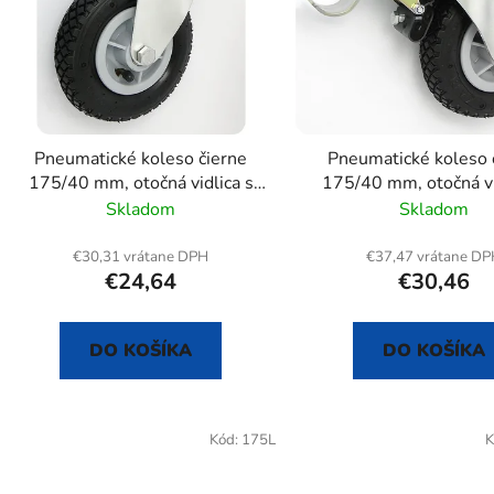
s
p
r
o
d
Pneumatické koleso čierne
Pneumatické koleso 
u
175/40 mm, otočná vidlica s
175/40 mm, otočná vi
k
doskou
doskou+brzda
Skladom
Skladom
t
o
€30,31 vrátane DPH
€37,47 vrátane D
€24,64
€30,46
v
DO KOŠÍKA
DO KOŠÍKA
Kód:
175L
K