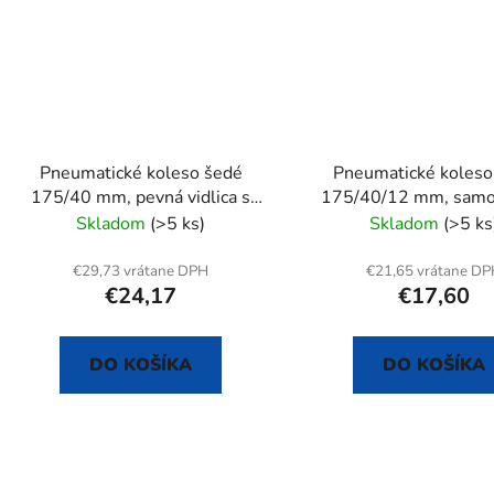
Pneumatické koleso šedé
Pneumatické koleso
175/40 mm, pevná vidlica s
175/40/12 mm, samo
doskou
Skladom
(>5 ks)
Skladom
(>5 ks
€29,73 vrátane DPH
€21,65 vrátane D
€24,17
€17,60
DO KOŠÍKA
DO KOŠÍKA
O
v