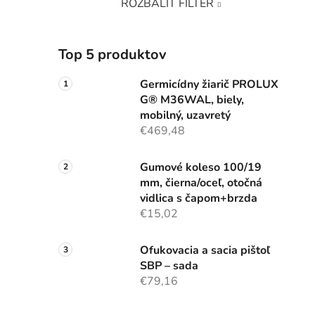
ROZBALIŤ FILTER
Top 5 produktov
Germicídny žiarič PROLUX
G® M36WAL, biely,
mobilný, uzavretý
€469,48
Gumové koleso 100/19
mm, čierna/oceľ, otočná
vidlica s čapom+brzda
€15,02
Ofukovacia a sacia pištoľ
SBP – sada
€79,16