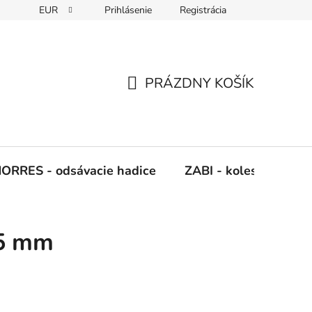
EUR
Prihlásenie
Registrácia
Napíšte nám
PRÁZDNY KOŠÍK
NÁKUPNÝ
KOŠÍK
ORRES - odsávacie hadice
ZABI - kolesá, kladky
75 mm