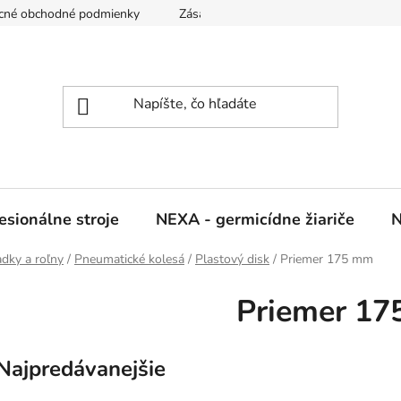
cné obchodné podmienky
Zásady ochrany osobných údajov
sionálne stroje
NEXA - germicídne žiariče
N
adky a roľny
/
Pneumatické kolesá
/
Plastový disk
/
Priemer 175 mm
Priemer 1
Najpredávanejšie