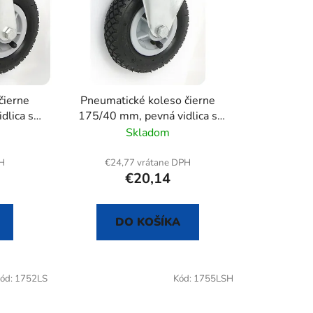
e
p
r
o
d
u
čierne
Pneumatické koleso čierne
k
dlica s
175/40 mm, pevná vidlica s
t
doskou
Skladom
o
v
PH
€24,77 vrátane DPH
€20,14
DO KOŠÍKA
ód:
1752LS
Kód:
1755LSH