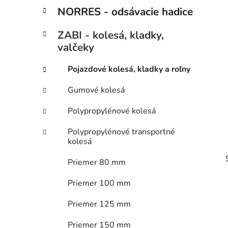
p
r
NORRES - odsávacie hadice
i
a
e
n
ZABI - kolesá, kladky,
e
valčeky
l
Pojazdové kolesá, kladky a roľny
Gumové kolesá
Polypropylénové kolesá
Polypropylénové transportné
kolesá
Priemer 80 mm
Priemer 100 mm
Priemer 125 mm
Priemer 150 mm