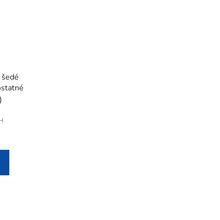
 šedé
statné
)
PH