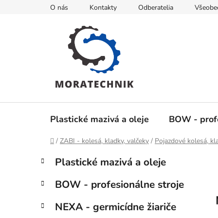
Prejsť
O nás
Kontakty
Odberatelia
Všeobe
na
obsah
Plastické mazivá a oleje
BOW - profe
Domov
/
ZABI - kolesá, kladky, valčeky
/
Pojazdové kolesá, kl
B
K
Preskočiť
Plastické mazivá a oleje
a
kategórie
o
t
č
BOW - profesionálne stroje
e
n
g
ý
NEXA - germicídne žiariče
ó