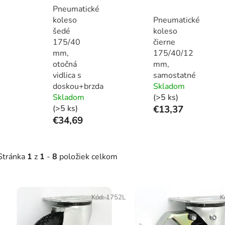
Pneumatické
koleso
Pneumatické
šedé
koleso
175/40
čierne
mm,
175/40/12
otočná
mm,
vidlica s
samostatné
doskou+brzda
Skladom
Skladom
(>5 ks)
(>5 ks)
€13,37
€34,69
Stránka
1
z
1
-
8
položiek celkom
V
ý
Kód:
1752L
K
p