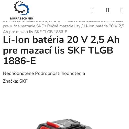
Prejsť
Hľadať
NÁKUP
na
obsah
KOŠÍK
Domov
/
Plastické mazivá a oleje
/
SKF - mazivá a príslušenstvo
/
Náradie
pre ručné mazanie SKF
/
Ručné mazacie lisy
/
Li-Ion batéria 20 V 2,5
Ah pre mazací lis SKF TLGB 1886-E
Li-Ion batéria 20 V 2,5 Ah
pre mazací lis SKF TLGB
1886-E
Priemerné
Neohodnotené
Podrobnosti hodnotenia
hodnotenie
Značka:
SKF
produktu
je
0,0
z
5
hviezdičiek.