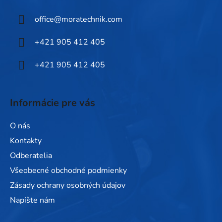
ä
office
@
moratechnik.com
t
i
+421 905 412 405
e
+421 905 412 405
Informácie pre vás
O nás
Kontakty
Odberatelia
Všeobecné obchodné podmienky
Zásady ochrany osobných údajov
Napíšte nám