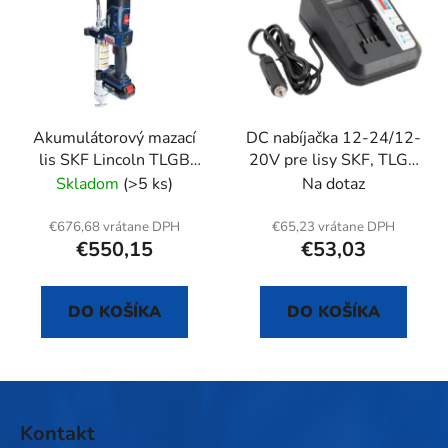
Akumulátorový mazací
DC nabíjačka 12-24/12-
lis SKF Lincoln TLGB
20V pre lisy SKF, TLGB
1886-E
1262-E a TLGB 1886-E
Skladom
(>5 ks)
Na dotaz
(Li-Ion)
€676,68 vrátane DPH
€65,23 vrátane DPH
€550,15
€53,03
DO KOŠÍKA
DO KOŠÍKA
Z
á
Kontakt
p