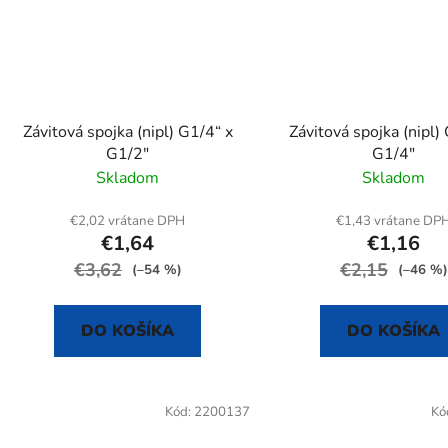
Závitová spojka (nipl) G1/4“ x
Závitová spojka (nipl)
G1/2"
G1/4"
Skladom
Skladom
€2,02 vrátane DPH
€1,43 vrátane DP
€1,64
€1,16
€3,62
€2,15
(–54 %)
(–46 %)
DO KOŠÍKA
DO KOŠÍKA
Kód:
2200137
Kó