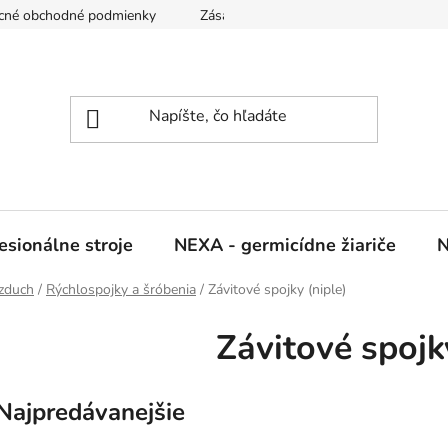
cné obchodné podmienky
Zásady ochrany osobných údajov
sionálne stroje
NEXA - germicídne žiariče
N
vzduch
/
Rýchlospojky a šróbenia
/
Závitové spojky (niple)
Závitové spojk
Najpredávanejšie