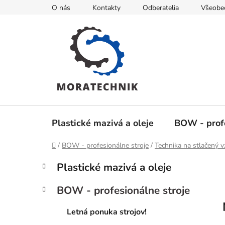
Prejsť
O nás
Kontakty
Odberatelia
Všeobe
na
obsah
Plastické mazivá a oleje
BOW - profe
Domov
/
BOW - profesionálne stroje
/
Technika na stlačený 
B
K
Preskočiť
Plastické mazivá a oleje
a
kategórie
o
t
č
BOW - profesionálne stroje
e
n
g
ý
Letná ponuka strojov!
ó