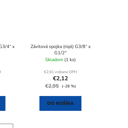
 G3/4“ x
Závitová spojka (nipl) G3/8“ x
G1/2"
Skladom
(1 ks)
H
€2,61 vrátane DPH
€2,12
€2,95
(–28 %)
DO KOŠÍKA