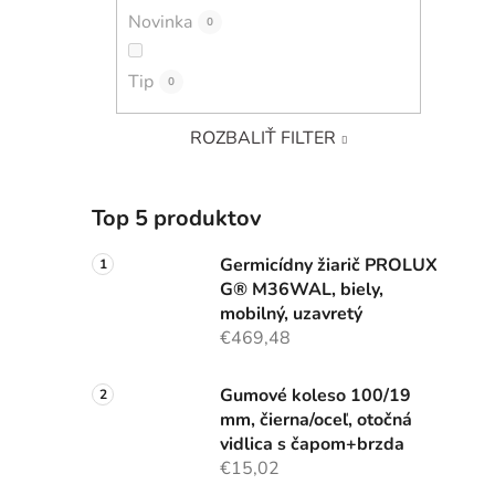
Novinka
0
Tip
0
ROZBALIŤ FILTER
Top 5 produktov
Germicídny žiarič PROLUX
G® M36WAL, biely,
mobilný, uzavretý
€469,48
Gumové koleso 100/19
mm, čierna/oceľ, otočná
vidlica s čapom+brzda
€15,02