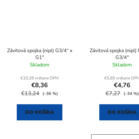
Závitová spojka (nipl) G3/4“ x
Závitová spojka (nipl)
G1"
G3/4"
Skladom
Skladom
€10,28 vrátane DPH
€5,85 vrátane DP
€8,36
€4,76
€13,24
€7,27
(–36 %)
(–34 %)
DO KOŠÍKA
DO KOŠÍKA