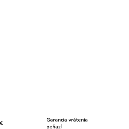
Garancia vrátenia
0€
peňazí