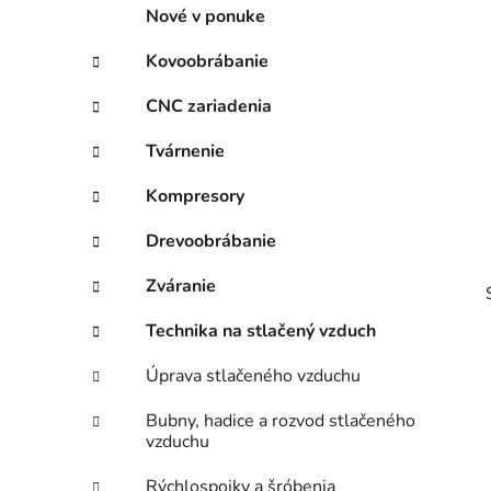
p
r
Nové v ponuke
i
a
e
n
Kovoobrábanie
e
CNC zariadenia
l
Tvárnenie
Kompresory
Drevoobrábanie
Zváranie
Technika na stlačený vzduch
Úprava stlačeného vzduchu
Bubny, hadice a rozvod stlačeného
i
vzduchu
Rýchlospojky a šróbenia