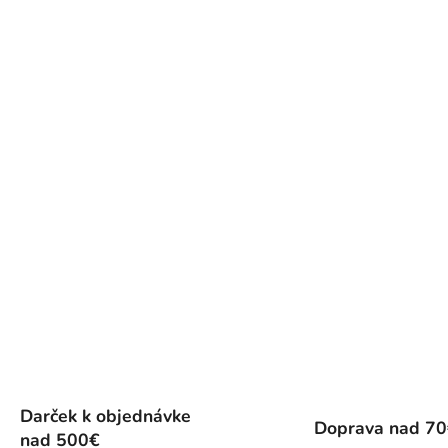
s
u
Darček k objednávke
Doprava nad 7
nad 500€