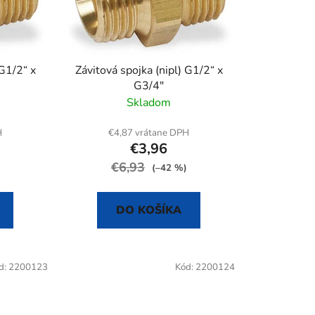
r
o
d
u
 G1/2“ x
Závitová spojka (nipl) G1/2“ x
k
G3/4"
t
Skladom
o
v
H
€4,87 vrátane DPH
€3,96
€6,93
(–42 %)
DO KOŠÍKA
d:
2200123
Kód:
2200124