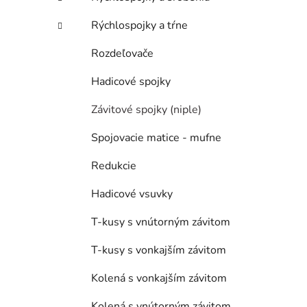
Rýchlospojky a tŕne
Rozdeľovače
Hadicové spojky
Závitové spojky (niple)
Spojovacie matice - mufne
Redukcie
Hadicové vsuvky
T-kusy s vnútorným závitom
T-kusy s vonkajším závitom
Kolená s vonkajším závitom
Kolená s vnútorným závitom