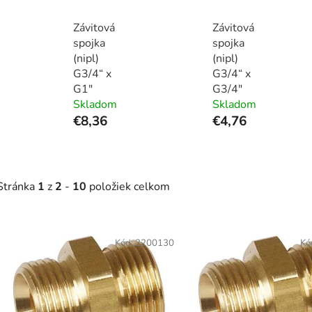
Závitová
Závitová
spojka
spojka
(nipl)
(nipl)
G3/4“ x
G3/4“ x
G1"
G3/4"
Skladom
Skladom
€8,36
€4,76
Stránka
1
z
2
-
10
položiek celkom
V
ý
Kód:
2200130
Kó
p
s