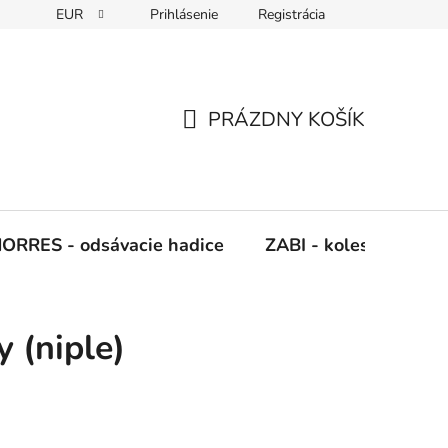
EUR
Prihlásenie
Registrácia
Napíšte nám
PRÁZDNY KOŠÍK
NÁKUPNÝ
KOŠÍK
ORRES - odsávacie hadice
ZABI - kolesá, kladky
y (niple)