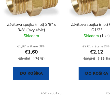
p
r
o
d
Závitová spojka (nipl) 3/8" x
Závitová spojka (nipl)
u
3/8" (ľavý závit)
G1/2"
k
Skladom
Skladom
(1 ks)
t
o
€1,97 vrátane DPH
€2,61 vrátane DP
€1,60
€2,12
v
€6,93
€3,28
(–76 %)
(–35 %)
DO KOŠÍKA
DO KOŠÍKA
Kód:
2200125
Kó