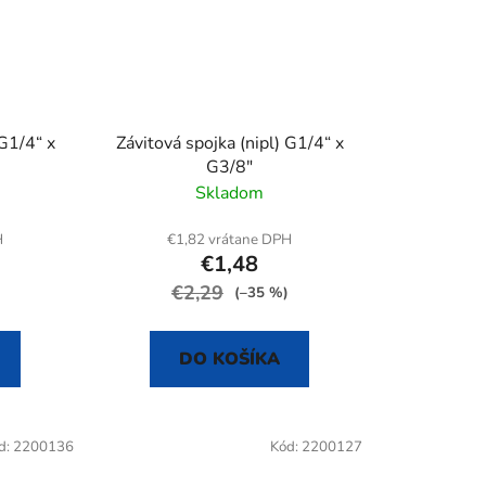
 G1/4“ x
Závitová spojka (nipl) G1/4“ x
G3/8"
Skladom
H
€1,82 vrátane DPH
€1,48
€2,29
(–35 %)
DO KOŠÍKA
d:
2200136
Kód:
2200127