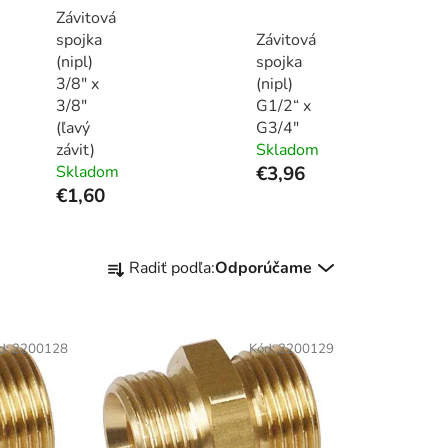
Závitová
spojka
Závitová
(nipl)
spojka
3/8" x
(nipl)
3/8"
G1/2“ x
(ľavý
G3/4"
závit)
Skladom
Skladom
€3,96
€1,60
R
Radiť podľa:
Odporúčame
a
d
e
d:
2200128
Kód:
2200129
n
i
e
p