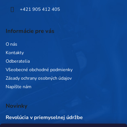
e
+421 905 412 405
Informácie pre vás
O nás
Kontakty
Odberatelia
Všeobecné obchodné podmienky
Zásady ochrany osobných údajov
Napíšte nám
Novinky
Revolúcia v priemyselnej údržbe