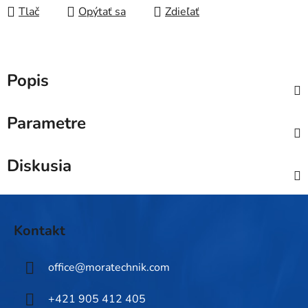
Tlač
Opýtať sa
Zdieľať
Popis
Parametre
Diskusia
Z
á
Kontakt
p
ä
office
@
moratechnik.com
t
i
+421 905 412 405