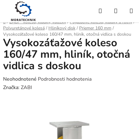
Prejsť
Hľadať
NÁKUP
na
obsah
KOŠÍK
Domov
/
ZABI - kolesá, kladky, valčeky
/
Pojazdové kolesá, kladky a roľny
/
Polyuretánové kolesá
/
Hliníkový disk
/
Priemer 160 mm
/
Vysokozáťažové koleso 160/47 mm, hliník, otočná vidlica s doskou
Vysokozáťažové koleso
160/47 mm, hliník, otočná
vidlica s doskou
Priemerné
Neohodnotené
Podrobnosti hodnotenia
hodnotenie
Značka:
ZABI
produktu
je
0,0
z
5
hviezdičiek.