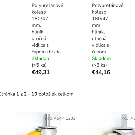
Polyuretánové
Polyuretánové
koleso
koleso
180/47
180/47
mm,
mm,
hliník,
hliník,
otočná
otočná
vidlica s
vidlica s
čapom+brzda
čapom
Skladom
Skladom
(>5 ks)
(>5 ks)
€49,31
€44,16
Stránka
1
z
2
-
10
položiek celkom
V
ý
Kód:
A54P_1283
Kód:
A
p