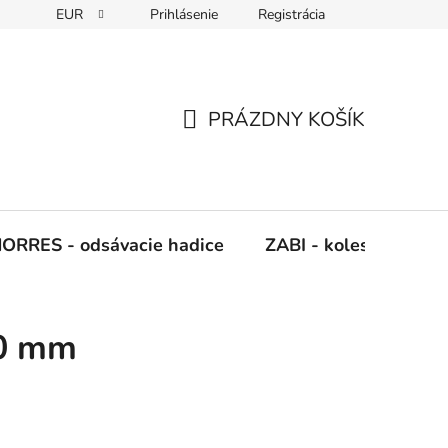
EUR
Prihlásenie
Registrácia
Napíšte nám
PRÁZDNY KOŠÍK
NÁKUPNÝ
KOŠÍK
ORRES - odsávacie hadice
ZABI - kolesá, kladky
80 mm