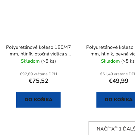
Polyuretánové koleso 180/47
Polyuretánové koleso
mm, hliník, otočná vidlica s
mm, hliník, pevná vid
doskou
doskou
Skladom
(>5 ks)
Skladom
(>5 ks
€92,89 vrátane DPH
€61,49 vrátane D
€75,52
€49,99
DO KOŠÍKA
DO KOŠÍKA
NAČÍTAŤ 1 ĎAL