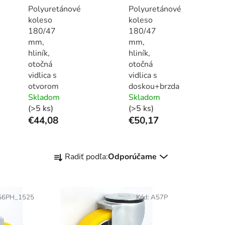
Polyuretánové
Polyuretánové
koleso
koleso
180/47
180/47
mm,
mm,
hliník,
hliník,
otočná
otočná
vidlica s
vidlica s
otvorom
doskou+brzda
Skladom
Skladom
(>5 ks)
(>5 ks)
€44,08
€50,17
R
Radiť podľa:
Odporúčame
a
d
e
56PH_1525
Kód:
A57P
n
i