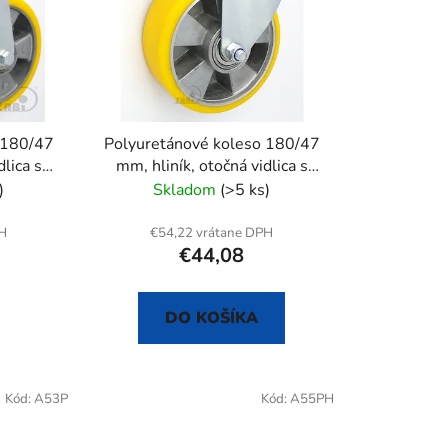
e
p
r
o
d
u
 180/47
Polyuretánové koleso 180/47
k
dlica s
mm, hliník, otočná vidlica s
t
otvorom
)
Skladom
(>5 ks)
o
v
PH
€54,22 vrátane DPH
€44,08
DO KOŠÍKA
Kód:
A53P
Kód:
A55PH