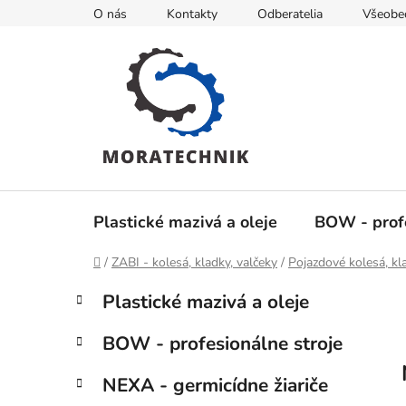
Prejsť
O nás
Kontakty
Odberatelia
Všeobe
na
obsah
Plastické mazivá a oleje
BOW - profe
Domov
/
ZABI - kolesá, kladky, valčeky
/
Pojazdové kolesá, kl
B
K
Preskočiť
Plastické mazivá a oleje
a
kategórie
o
t
č
BOW - profesionálne stroje
e
n
g
ý
NEXA - germicídne žiariče
ó