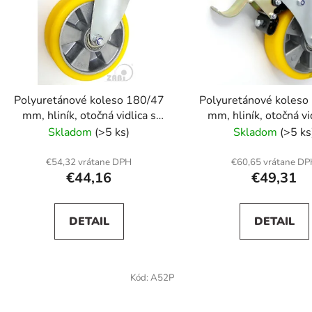
s
p
r
o
d
Polyuretánové koleso 180/47
Polyuretánové koleso
u
mm, hliník, otočná vidlica s
mm, hliník, otočná vi
k
čapom
čapom+brzda
Skladom
(>5 ks)
Skladom
(>5 ks
t
o
€54,32 vrátane DPH
€60,65 vrátane D
€44,16
€49,31
v
DETAIL
DETAIL
Kód:
A52P