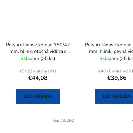
Polyuretánové koleso 180/47
Polyuretánové koleso
mm, hliník, otočná vidlica s
mm, hliník, pevná vid
doskou
doskou
Skladom
(>5 ks)
Skladom
(>5 ks
€54,22 vrátane DPH
€48,78 vrátane D
€44,08
€39,66
DO KOŠÍKA
DO KOŠÍKA
Kód:
A52PD