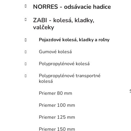
p
r
NORRES - odsávacie hadice
i
a
e
n
ZABI - kolesá, kladky,
e
valčeky
l
Pojazdové kolesá, kladky a roľny
Gumové kolesá
Polypropylénové kolesá
Polypropylénové transportné
kolesá
Priemer 80 mm
Priemer 100 mm
Priemer 125 mm
Priemer 150 mm