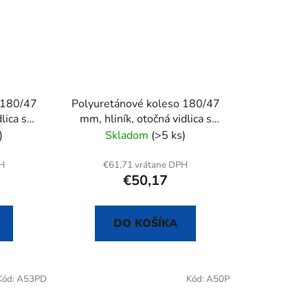
 180/47
Polyuretánové koleso 180/47
lica s
mm, hliník, otočná vidlica s
doskou+brzda
)
Skladom
(>5 ks)
PH
€61,71 vrátane DPH
€50,17
DO KOŠÍKA
Kód:
A53PD
Kód:
A50P