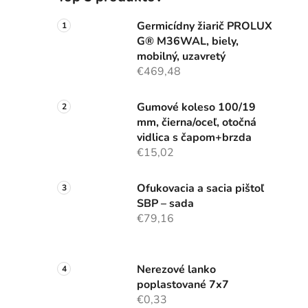
Germicídny žiarič PROLUX
G® M36WAL, biely,
mobilný, uzavretý
€469,48
Gumové koleso 100/19
mm, čierna/oceľ, otočná
vidlica s čapom+brzda
€15,02
Ofukovacia a sacia pištoľ
SBP – sada
€79,16
Nerezové lanko
poplastované 7x7
€0,33