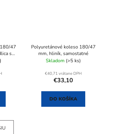
 180/47
Polyuretánové koleso 180/47
lica s
mm, hliník, samostatné
)
Skladom
(>5 ks)
PH
€40,71 vrátane DPH
€33,10
DO KOŠÍKA
ŠIU