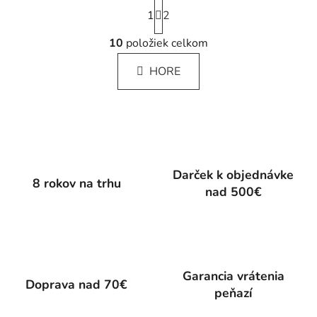
S
1
t
2
r
O
á
10
položiek celkom
v
n
l
k
HORE
á
o
d
v
a
a
c
n
i
i
e
e
p
Darček k objednávke
8 rokov na trhu
r
nad 500€
v
k
y
v
ý
Garancia vrátenia
p
Doprava nad 70€
peňazí
i
s