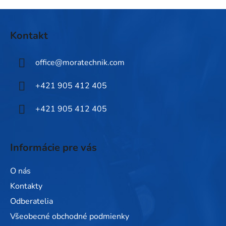
u
Z
á
Kontakt
p
ä
office
@
moratechnik.com
t
i
+421 905 412 405
e
+421 905 412 405
Informácie pre vás
O nás
Kontakty
Odberatelia
Všeobecné obchodné podmienky