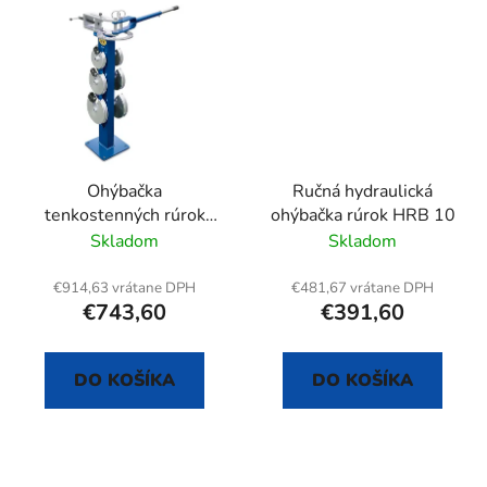
Ohýbačka
Ručná hydraulická
tenkostenných rúrok
ohýbačka rúrok HRB 10
OH 030
Skladom
Skladom
€914,63 vrátane DPH
€481,67 vrátane DPH
€743,60
€391,60
DO KOŠÍKA
DO KOŠÍKA