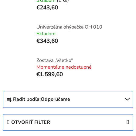
Skladom
(1 ks)
€243,60
Univerzálna ohýbačka OH 010
Skladom
€343,60
Zostava „Všetko“
Momentálne nedostupné
€1.599,60
R
Radiť podľa:
Odporúčame
a
d
e
OTVORIŤ FILTER
n
i