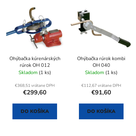
V
e
ý
p
p
r
i
o
s
d
p
u
r
k
Ohýbačka kúrenárských
Ohýbačka rúrok kombi
o
t
rúrok OH 012
OH 040
d
o
Skladom
(1 ks)
Skladom
(1 ks)
u
v
k
€368,51 vrátane DPH
€112,67 vrátane DPH
t
€299,60
€91,60
o
v
DO KOŠÍKA
DO KOŠÍKA