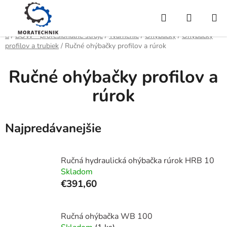
Prejsť
Hľadať
NÁKUP
na
obsah
KOŠÍK
Domov
/
BOW - profesionálne stroje
/
Tvárnenie
/
Ohýbačky
/
Ohýbačky
profilov a trubiek
/
Ručné ohýbačky profilov a rúrok
Ručné ohýbačky profilov a
rúrok
Najpredávanejšie
Ručná hydraulická ohýbačka rúrok HRB 10
Skladom
€391,60
Ručná ohýbačka WB 100