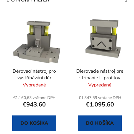
n
i
V
e
ý
p
p
r
i
o
s
d
p
u
r
k
Děrovací nástroj pro
Dierovacie nástroj pre
o
t
vystřihávání děr
strihanie L-profilov
d
o
ocele max. 35 x 35 x 3
Vypredané
Vypredané
u
v
mm
k
€1.160,63 vrátane DPH
€1.347,59 vrátane DPH
t
€943,60
€1.095,60
o
v
DO KOŠÍKA
DO KOŠÍKA