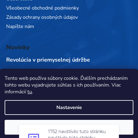
Všeobecné obchodné podmienky
Zásady ochrany osobných údajov
Napíšte nám
Novinky
Revolúcia v priemyselnej údržbe
Tento web používa súbory cookie. Ďalším prechádzaním
Prijímame online platby
tohto webu vyjadrujete súhlas s ich používaním. Viac
informácií
tu
.
Nastavenie
1752 navštívilo tuto stránku
Vytvoril Shoptet
&
Súhlasím
navštívilo túto stránku
Copyright 2026
MORAtechnik
. Všetky práva vyhradené.
za posledných 7 dní