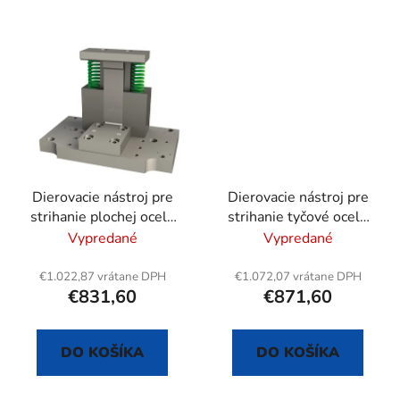
Dierovacie nástroj pre
Dierovacie nástroj pre
strihanie plochej ocele
strihanie tyčové ocele
max. 50x4 mm
max. Ø 12 mm -
Vypredané
Vypredané
kvalitný strih
€1.022,87 vrátane DPH
€1.072,07 vrátane DPH
€831,60
€871,60
DO KOŠÍKA
DO KOŠÍKA