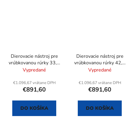
Dierovacie nástroj pre
Dierovacie nástroj pre
vrúbkovanou rúrky 33,7
vrúbkovanou rúrky 42,4
mm / 1"
mm / 5/4"
Vypredané
Vypredané
€1.096,67 vrátane DPH
€1.096,67 vrátane DPH
€891,60
€891,60
DO KOŠÍKA
DO KOŠÍKA