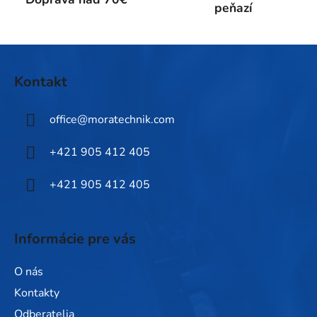
peňazí
i
s
u
Z
á
Kontakt
p
ä
office
@
moratechnik.com
t
i
+421 905 412 405
e
+421 905 412 405
Informácie pre vás
O nás
Kontakty
Odberatelia