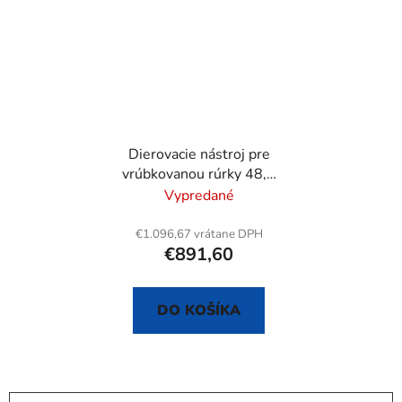
Dierovacie nástroj pre
vrúbkovanou rúrky 48,3
mm / 6/4"
Vypredané
€1.096,67 vrátane DPH
€891,60
DO KOŠÍKA