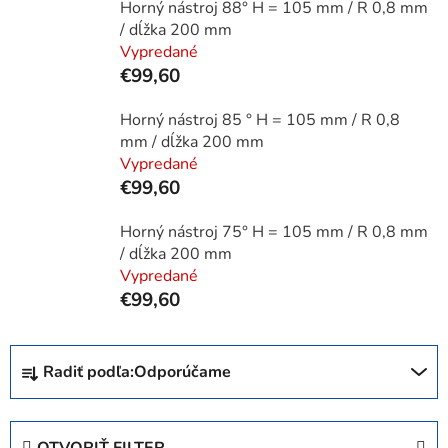
Horný nástroj 88° H = 105 mm / R 0,8 mm
/ dĺžka 200 mm
Vypredané
€99,60
Horný nástroj 85 ° H = 105 mm / R 0,8
mm / dĺžka 200 mm
Vypredané
€99,60
Horný nástroj 75° H = 105 mm / R 0,8 mm
/ dĺžka 200 mm
Vypredané
€99,60
R
Radiť podľa:
Odporúčame
a
d
e
OTVORIŤ FILTER