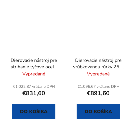
Dierovacie nástroj pre
Dierovacie nástroj pre
strihanie tyčové ocele
vrúbkovanou rúrky 26,9
max. Ø 12 mm- deliace
mm / 3/4"
Vypredané
Vypredané
strih
€1.022,87 vrátane DPH
€1.096,67 vrátane DPH
€831,60
€891,60
DO KOŠÍKA
DO KOŠÍKA