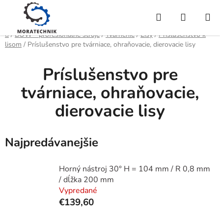
Prejsť
Hľadať
NÁKUP
na
obsah
KOŠÍK
Domov
/
BOW - profesionálne stroje
/
Tvárnenie
/
Lisy
/
Príslušenstvo k
lisom
/
Príslušenstvo pre tvárniace, ohraňovacie, dierovacie lisy
Príslušenstvo pre
tvárniace, ohraňovacie,
dierovacie lisy
Najpredávanejšie
Horný nástroj 30° H = 104 mm / R 0,8 mm
/ dĺžka 200 mm
Vypredané
€139,60