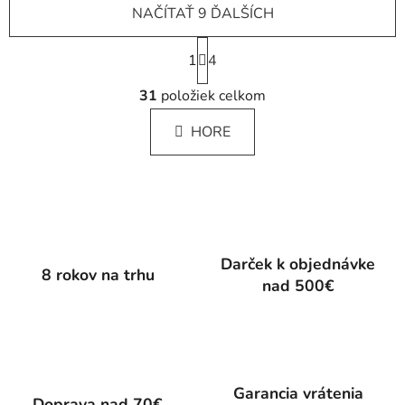
NAČÍTAŤ 9 ĎALŠÍCH
S
1
t
4
r
O
á
31
položiek celkom
v
n
l
k
HORE
á
o
d
v
a
a
c
n
i
i
e
e
p
Darček k objednávke
8 rokov na trhu
r
nad 500€
v
k
y
v
ý
Garancia vrátenia
p
Doprava nad 70€