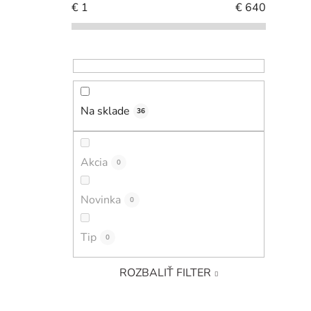
€
1
€
640
Na sklade
36
Akcia
0
Novinka
0
Tip
0
ROZBALIŤ FILTER