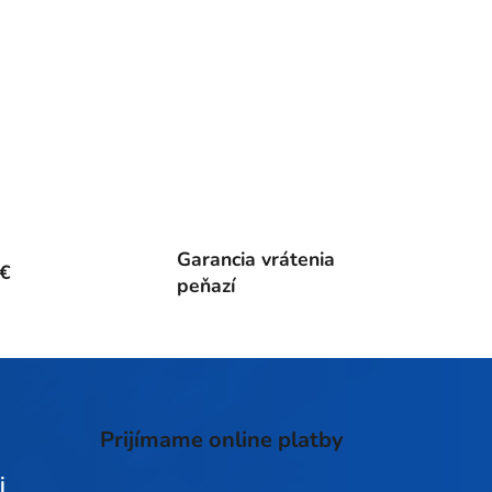
Garancia vrátenia
0€
peňazí
Prijímame online platby
j