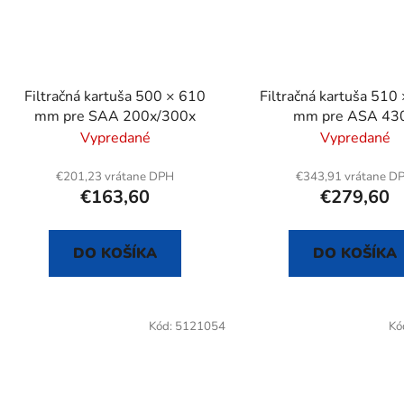
Filtračná kartuša 500 × 610
Filtračná kartuša 510
mm pre SAA 200x/300x
mm pre ASA 43
Vypredané
Vypredané
€201,23 vrátane DPH
€343,91 vrátane D
€163,60
€279,60
DO KOŠÍKA
DO KOŠÍKA
Kód:
5121054
Kó