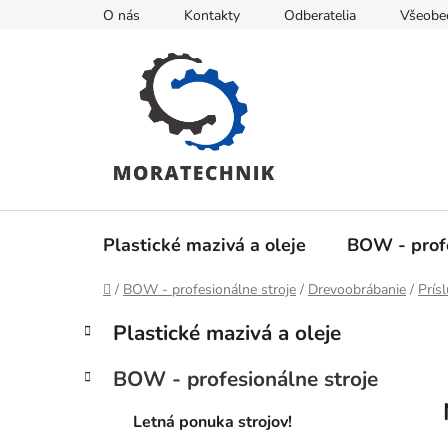
Prejsť
O nás
Kontakty
Odberatelia
Všeobe
na
obsah
Plastické mazivá a oleje
BOW - profe
Domov
/
BOW - profesionálne stroje
/
Drevoobrábanie
/
Prís
B
K
Preskočiť
Plastické mazivá a oleje
a
kategórie
o
t
č
BOW - profesionálne stroje
e
n
g
ý
Letná ponuka strojov!
ó