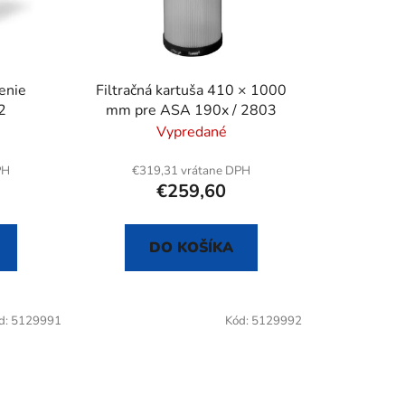
r
o
d
u
enie
Filtračná kartuša 410 × 1000
k
2
mm pre ASA 190x / 2803
t
Vypredané
o
v
PH
€319,31 vrátane DPH
€259,60
DO KOŠÍKA
d:
5129991
Kód:
5129992