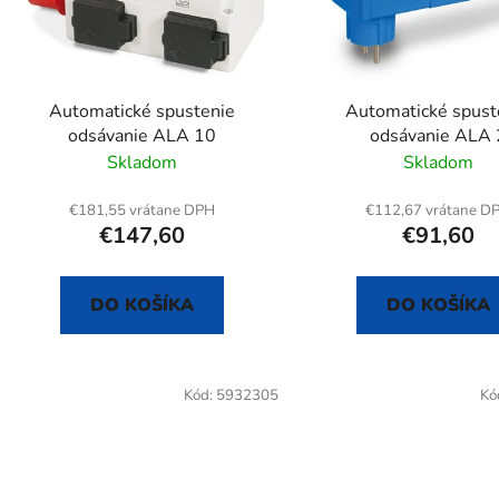
p
r
o
d
Automatické spustenie
Automatické spust
u
odsávanie ALA 10
odsávanie ALA 
k
Skladom
Skladom
t
o
€181,55 vrátane DPH
€112,67 vrátane D
€147,60
€91,60
v
DO KOŠÍKA
DO KOŠÍKA
Kód:
5932305
Kó