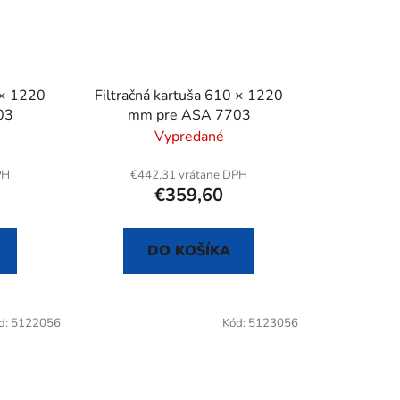
 × 1220
Filtračná kartuša 610 × 1220
03
mm pre ASA 7703
Vypredané
PH
€442,31 vrátane DPH
€359,60
DO KOŠÍKA
d:
5122056
Kód:
5123056