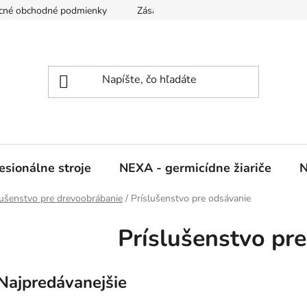
cné obchodné podmienky
Zásady ochrany osobných údajov
sionálne stroje
NEXA - germicídne žiariče
N
lušenstvo pre drevoobrábanie
/
Príslušenstvo pre odsávanie
Príslušenstvo pr
Najpredávanejšie