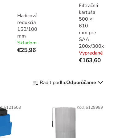
Filtračná
kartuša
Hadicová
500 ×
redukcia
610
150/100
mm pre
mm
SAA
Skladom
200x/300x
€25,96
Vypredané
€163,60
R
Radiť podľa:
Odporúčame
a
d
e
d:
5121503
Kód:
5129989
n
i
e
p