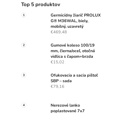
Top 5 produktov
Germicídny žiarič PROLUX
G® M36WAL, biely,
mobilný, uzavretý
€469,48
Gumové koleso 100/19
mm, čierna/oceľ, otočná
vidlica s čapom+brzda
€15,02
Ofukovacia a sacia pištoľ
SBP – sada
€79,16
Nerezové lanko
poplastované 7x7