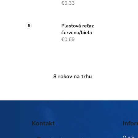
€0,33
Plastová reťaz
červeno/biela
€0,69
8 rokov na trhu
Z
á
Kontakt
Infor
p
ä
O nás