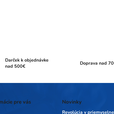
Darček k objednávke
Doprava nad 7
nad 500€
mácie pre vás
Novinky
Revolúcia v priemyselne