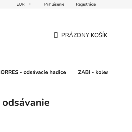
EUR
Prihlásenie
Registrácia
Napíšte nám
PRÁZDNY KOŠÍK
NÁKUPNÝ
KOŠÍK
ORRES - odsávacie hadice
ZABI - kolesá, kladky
e odsávanie