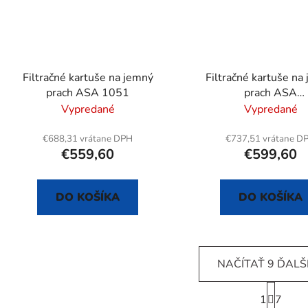
Filtračné kartuše na jemný
Filtračné kartuše na
prach ASA 1051
prach ASA
3303/2403/2401/255
Vypredané
Vypredané
€688,31 vrátane DPH
€737,51 vrátane D
€559,60
€599,60
DO KOŠÍKA
DO KOŠÍKA
NAČÍTAŤ 9 ĎALŠ
S
1
t
7
O