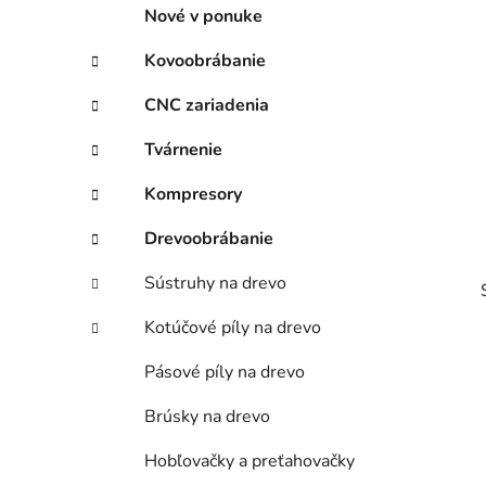
p
r
Nové v ponuke
i
a
e
n
Kovoobrábanie
e
CNC zariadenia
l
Tvárnenie
Kompresory
Drevoobrábanie
Sústruhy na drevo
Kotúčové píly na drevo
Pásové píly na drevo
Brúsky na drevo
i
Hobľovačky a preťahovačky