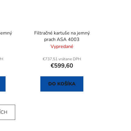
 jemný
Filtračné kartuše na jemný
prach ASA 4003
3/2053/2051
Vypredané
PH
€737,51 vrátane DPH
€599,60
DO KOŠÍKA
ÍCH