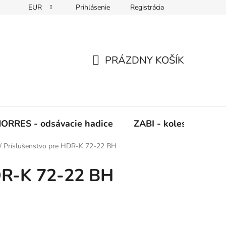
EUR
Prihlásenie
Registrácia
Napíšte nám
PRÁZDNY KOŠÍK
NÁKUPNÝ
KOŠÍK
ORRES - odsávacie hadice
ZABI - kolesá, kladky
/
Príslušenstvo pre HDR-K 72-22 BH
DR-K 72-22 BH