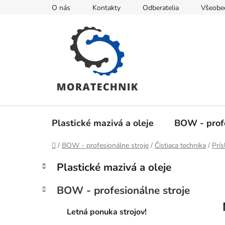
Prejsť
O nás
Kontakty
Odberatelia
Všeobe
na
obsah
Plastické mazivá a oleje
BOW - profe
Domov
/
BOW - profesionálne stroje
/
Čistiaca technika
/
Prís
B
K
Preskočiť
Plastické mazivá a oleje
a
kategórie
o
t
č
BOW - profesionálne stroje
e
n
g
ý
Letná ponuka strojov!
ó