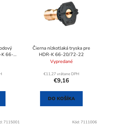
i
e
p
r
o
d
u
bodový
Čierna nízkotlaká tryska pre
k
-K 66-
HDR-K 66-20/72-22
t
Vypredané
o
v
PH
€11,27 vrátane DPH
€9,16
DO KOŠÍKA
d:
7115001
Kód:
7111006