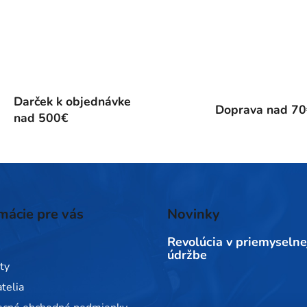
Darček k objednávke
Doprava nad 7
nad 500€
mácie pre vás
Novinky
Revolúcia v priemyselne
údržbe
ty
telia