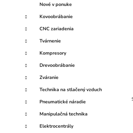
p
r
Nové v ponuke
i
a
e
n
Kovoobrábanie
e
CNC zariadenia
l
Tvárnenie
Kompresory
Drevoobrábanie
Zváranie
Technika na stlačený vzduch
Pneumatické náradie
Manipulačná technika
Elektrocentrály