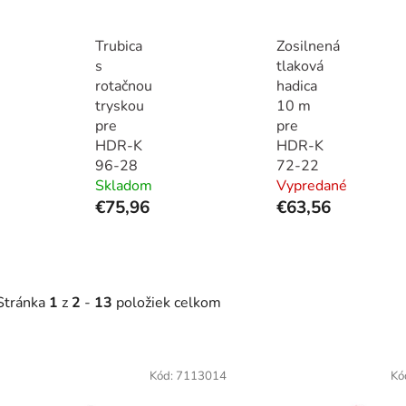
Trubica
Zosilnená
s
tlaková
rotačnou
hadica
tryskou
10 m
pre
pre
HDR-K
HDR-K
96-28
72-22
Skladom
Vypredané
€75,96
€63,56
Stránka
1
z
2
-
13
položiek celkom
V
ý
Kód:
7113014
Kó
p