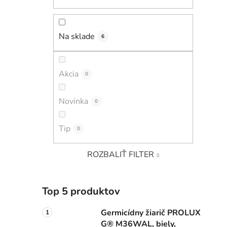
Na sklade
6
Akcia
0
Novinka
0
Tip
0
ROZBALIŤ FILTER
Top 5 produktov
Germicídny žiarič PROLUX
G® M36WAL, biely,