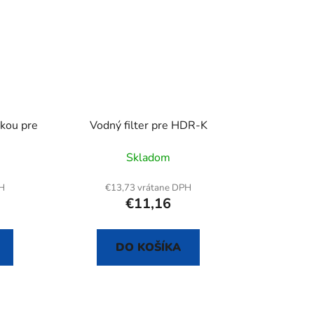
skou pre
Vodný filter pre HDR-K
Skladom
PH
€13,73 vrátane DPH
€11,16
DO KOŠÍKA