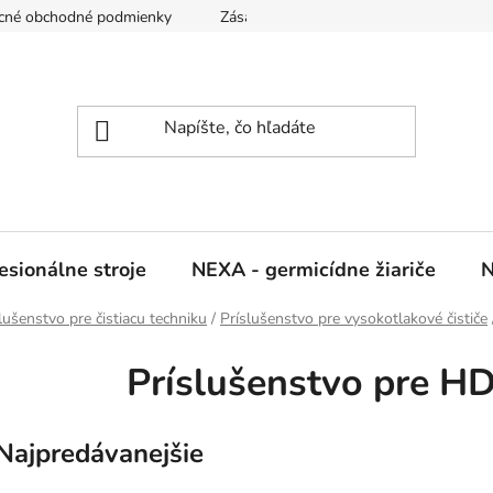
cné obchodné podmienky
Zásady ochrany osobných údajov
sionálne stroje
NEXA - germicídne žiariče
N
lušenstvo pre čistiacu techniku
/
Príslušenstvo pre vysokotlakové čističe
Príslušenstvo pre H
Najpredávanejšie