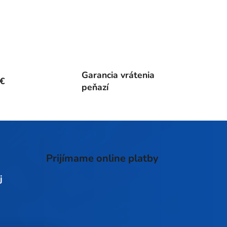
Garancia vrátenia
0€
peňazí
Prijímame online platby
j