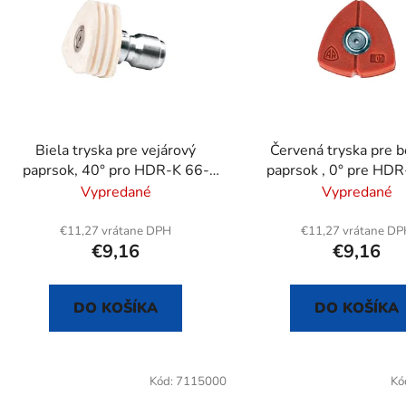
s
p
r
o
d
Biela tryska pre vejárový
Červená tryska pre 
u
paprsok, 40° pro HDR-K 66-
paprsok , 0° pre HDR
k
20/72-22
20/72-22
Vypredané
Vypredané
t
o
€11,27 vrátane DPH
€11,27 vrátane D
€9,16
€9,16
v
DO KOŠÍKA
DO KOŠÍKA
Kód:
7115000
Kó