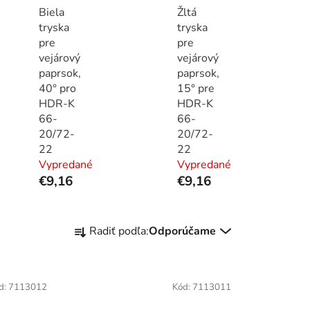
Biela
Žltá
tryska
tryska
pre
pre
vejárový
vejárový
paprsok,
paprsok,
40° pro
15° pre
HDR-K
HDR-K
66-
66-
20/72-
20/72-
22
22
Vypredané
Vypredané
€9,16
€9,16
R
Radiť podľa:
Odporúčame
a
d
e
d:
7113012
Kód:
7113011
n