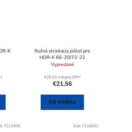
HDR-K
Ručná striekacia pištoľ pre
HDR-K 66-20/72-22
Vypredané
PH
€26,52 vrátane DPH
€21,56
DO KOŠÍKA
d:
7111009
Kód:
7116001